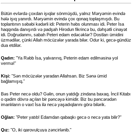
Bütün evlərdə çoxdan işıqlar sönmüşdü, yalnız Məryəmin evində
hələ işıq yanırdı. Məryəmin evində çox qonaq toplaşmışdı. Bu
toplantının səbəbi kədərli idi: Peterin həbs olunması idi. Peter İsa
haqqında danışırdı və padşah Hirodun fikrincə bu, dəhşətli cinayət
idi. Doğrudanmı, sabah Peteri edam edəcəklər? Dostları ümidini
üzmədilər, çünki Allah möcüzələr yarada bilər. Odur ki, gecə-gündüz
dua etdilər.
Qadın:
"Ya Rəbb İsa, yalvarırıq, Peterin edam edilməsinə yol
vermə!"
Kişi:
"Sən möcüzələr yaradan Allahsan. Biz Sənə ümid
bağlamışıq."
Bəs Peter necə oldu? Gəlin, onun yatdığı zindana baxaq. İncil Kitabı
o qədim dövrə açılan bir pəncəyə kimidir. Biz bu pəncərədən
imanlıların o vaxt İsa ilə necə yaşadıqlarını görə bilərik.
Oğlan:
"Peter yatıb! Edamdan qabaqkı gecə o necə yata bilir?"
Qız:
"O, iki qarovulçuya zəncirlənib."