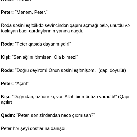
Peter:
"Mənəm, Peter."
Roda səsini eşitdikdə sevincindən qapını açmağı belə, unutdu və
toplaşan bacı-qardaşlarının yanına qaçdı.
Roda:
"Peter qapıda dayanmışdır!"
Kişi:
"Sən ağlını itirmisən. Ola bilməz!"
Roda:
"Doğru deyirəm! Onun səsini eşitmişəm." (qapı döyülür)
Peter:
"Açın!"
Kişi:
"Doğrudan, özüdür ki, var. Allah bir möcüzə yaradıb!" (Qapı
açılır)
Qadın:
"Peter, sən zindandan necə çıxmısan?"
Peter hər şeyi dostlarına danışdı.