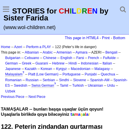
STORIES for
C
H
I
L
D
R
E
N
by
Sister Farida
(www.wol-children.net)
This page in HTML4
-
Print
-
Bottom
Home
--
Azeri
--
Perform a PLAY
-- 122 (Peter’s life in danger)
This page in: --
Albanian
--
Arabic
--
Armenian
--
Aymara
-- AZERI --
Bengali
--
Bulgarian
--
Cebuano
--
Chinese
--
English
--
Farsi
--
French
--
Fulfulde
--
German
--
Greek
--
Guarani
--
Hebrew
--
Hindi
--
Indonesian
--
Italian
--
Japanese
--
Kazakh
--
Korean
--
Kyrgyz
--
Macedonian
--
Malagasy
--
?
Malayalam
--
Platt (Low German)
--
Portuguese
--
Punjabi
--
Quechua
--
Romanian
--
Russian
--
Serbian
--
Sindhi
--
Slovene
--
Spanish-AM
--
Spanish-
?
ES
--
Swedish
--
Swiss German
--
Tamil
--
Turkish
--
Ukrainian
--
Urdu
--
Uzbek
Previous Piece
--
Next Piece
TAMAŞALAR -- bunları başqa uşaqlar üçün qoyun!
Uşaqlarla birlikdə qoya biləcəyiniz
t
a
m
a
ş
a
l
a
r
122. Peterin zindandan qurtarması