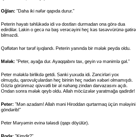
Oğlan:
"Daha iki nəfər qapıda durur."
Peterin həyatı təhlükədə idi və dostları durmadan ona görə dua
edirdilər. Lakin o gecə nə baş verəcəyini heç kəs təsəvvürünə gətirə
bilməzdi.
Qəflətən hər tərəf işıqlandı. Peterin yanında bir mələk peyda oldu.
Mələk:
"Peter, ayağa dur. Ayaqqabını tax, geyin və mənimlə gəl."
Peter mələklə birlikdə getdi. Sanki yuxuda idi. Zəncirləri yox
olmuşdu, qarovulçulardan heç birinin heç nədən xəbəri olmamışdı.
Gözlə görünməz qüvvətli bir əl nəhəng zindan darvazasını açdı.
Ondan sonra mələk qeyb oldu. Allah möcüzələr yaratmağa qadirdir!
Peter:
"Mən azadam! Allah məni Hiroddan qurtarmaq üçün mələyini
göndərib!"
Peter Məryəmin evinə tələsdi (qapı döyülür).
Roda:
"Kimdir?"