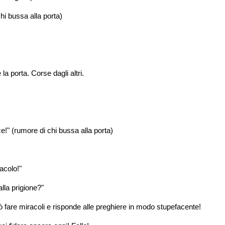
hi bussa alla porta)
la porta. Corse dagli altri.
ce!" (rumore di chi bussa alla porta)
acolo!"
lla prigione?"
uò fare miracoli e risponde alle preghiere in modo stupefacente!