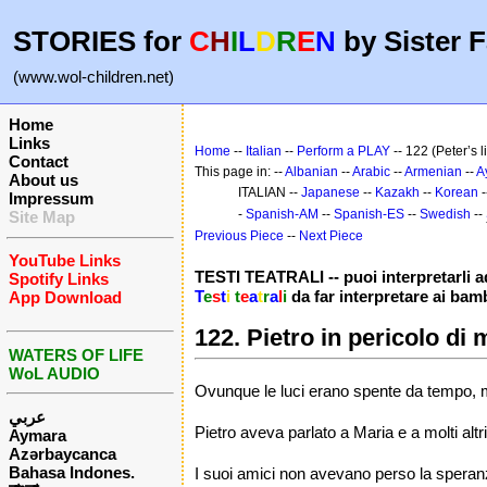
STORIES for
C
H
I
L
D
R
E
N
by Sister F
(www.wol-children.net)
Home
Links
Home
--
Italian
--
Perform a PLAY
-- 122 (Peter’s l
Contact
This page in: --
Albanian
--
Arabic
--
Armenian
--
A
About us
ITALIAN --
Japanese
--
Kazakh
--
Korean
-
Impressum
-
Spanish-AM
--
Spanish-ES
--
Swedish
--
Site Map
Previous Piece
--
Next Piece
YouTube Links
TESTI TEATRALI -- puoi interpretarli a
Spotify Links
T
e
s
t
i
t
e
a
t
r
a
l
i
da far interpretare ai bam
App Download
122. Pietro in pericolo di 
WATERS OF LIFE
WoL AUDIO
Ovunque le luci erano spente da tempo, ma
عربي
Pietro aveva parlato a Maria e a molti altri
Aymara
Azərbaycanca
Bahasa Indones.
I suoi amici non avevano perso la speranz