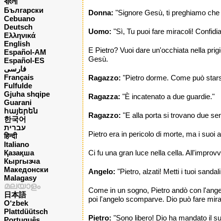
বাংলা
Български
Donna:
"Signore Gesù, ti preghiamo che P
Cebuano
Deutsch
Uomo:
"Sì, Tu puoi fare miracoli! Confidi
Ελληνικά
English
E Pietro? Vuoi dare un'occhiata nella pri
Español-AM
Gesù.
Español-ES
فارسی
Français
Ragazzo:
"Pietro dorme. Come può stars
Fulfulde
Gjuha shqipe
Ragazza:
"È incatenato a due guardie."
Guarani
հայերեն
Ragazzo:
"E alla porta si trovano due sent
한국어
עברית
Pietro era in pericolo di morte, ma i suo
हिन्दी
Italiano
Қазақша
Ci fu una gran luce nella cella. All'impro
Кыргызча
Македонски
Angelo:
"Pietro, alzati! Metti i tuoi sanda
Malagasy
മലയാളം
Come in un sogno, Pietro andò con l'angel
日本語
poi l'angelo scomparve. Dio può fare mira
O‘zbek
Plattdüütsch
Pietro:
"Sono libero! Dio ha mandato il su
Português