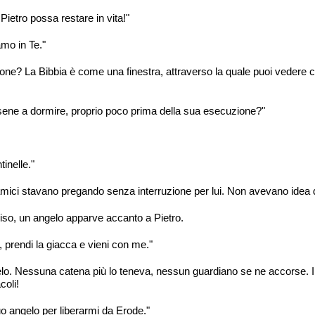
ietro possa restare in vita!"
amo in Te."
gione? La Bibbia è come una finestra, attraverso la quale puoi vedere
ene a dormire, proprio poco prima della sua esecuzione?"
inelle."
i amici stavano pregando senza interruzione per lui. Non avevano idea 
vviso, un angelo apparve accanto a Pietro.
li, prendi la giacca e vieni con me."
o. Nessuna catena più lo teneva, nessun guardiano se ne accorse. Il 
coli!
o angelo per liberarmi da Erode."