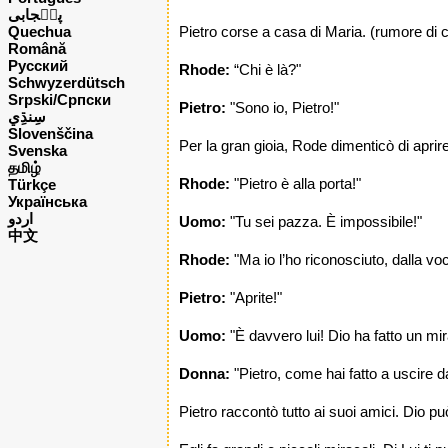
پن٘جابی
Quechua
Pietro corse a casa di Maria. (rumore di c
Română
Русский
Rhode:
“Chi è là?"
Schwyzerdütsch
Srpski/Српски
Pietro:
"Sono io, Pietro!"
Slovenščina
Per la gran gioia, Rode dimenticò di aprire 
Svenska
தமிழ்
Rhode:
"Pietro è alla porta!"
Türkçe
Українська
اردو
Uomo:
"Tu sei pazza. È impossibile!"
中文
Rhode:
"Ma io l’ho riconosciuto, dalla vo
Pietro:
"Aprite!"
Uomo:
"È davvero lui! Dio ha fatto un mir
Donna:
"Pietro, come hai fatto a uscire da
Pietro raccontò tutto ai suoi amici. Dio p