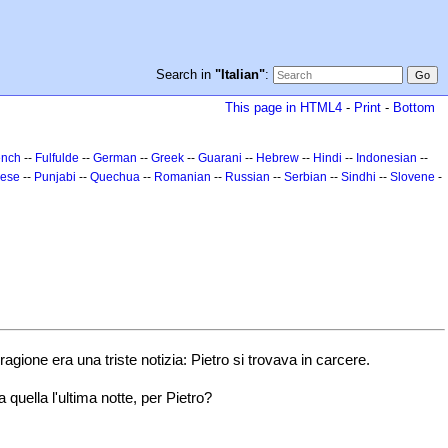
Search in
"Italian"
:
This page in HTML4
-
Print
-
Bottom
ench
--
Fulfulde
--
German
--
Greek
--
Guarani
--
Hebrew
--
Hindi
--
Indonesian
--
uese
--
Punjabi
--
Quechua
--
Romanian
--
Russian
--
Serbian
--
Sindhi
--
Slovene
-
one era una triste notizia: Pietro si trovava in carcere.
 quella l'ultima notte, per Pietro?