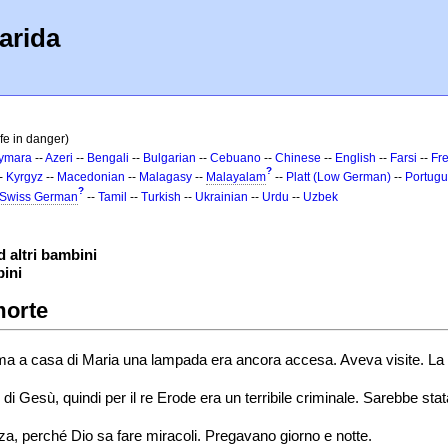
arida
ife in danger)
ymara
--
Azeri
--
Bengali
--
Bulgarian
--
Cebuano
--
Chinese
--
English
--
Farsi
--
Fr
?
-
Kyrgyz
--
Macedonian
--
Malagasy
--
Malayalam
--
Platt (Low German)
--
Portug
?
Swiss German
--
Tamil
--
Turkish
--
Ukrainian
--
Urdu
--
Uzbek
d altri bambini
bini
morte
 a casa di Maria una lampada era ancora accesa. Aveva visite. La ragi
 di Gesù, quindi per il re Erode era un terribile criminale. Sarebbe stata
a, perché Dio sa fare miracoli. Pregavano giorno e notte.