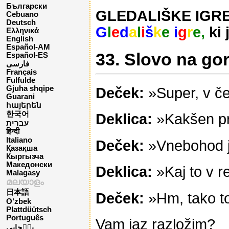
Български
GLEDALIŠKE IGRE –
Cebuano
Deutsch
G
l
e
d
a
l
i
š
k
e
i
g
r
e,
ki 
Ελληνικά
English
Español-AM
33. Slovo na gor
Español-ES
فارسی
Français
Fulfulde
Gjuha shqipe
Deček:
»Super, v če
Guarani
հայերեն
한국어
Deklica:
»Kakšen pr
עברית
हिन्दी
Italiano
Deček:
»Vnebohod j
Қазақша
Кыргызча
Македонски
Deklica:
»Kaj to v r
Malagasy
മലയാളം
日本語
Deček:
»Hm, tako to
O‘zbek
Plattdüütsch
Português
Vam jaz razložim?
پن٘جابی