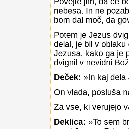
Povejte jim, da če b
nebesa. In ne pozab
bom dal moč, da gov
Potem je Jezus dvigni
delal, je bil v oblak
Jezusa, kako ga je p
dvignil v nevidni Božj
Deček:
»In kaj dela
On vlada, posluša n
Za vse, ki verujejo v
Deklica:
»To sem bra