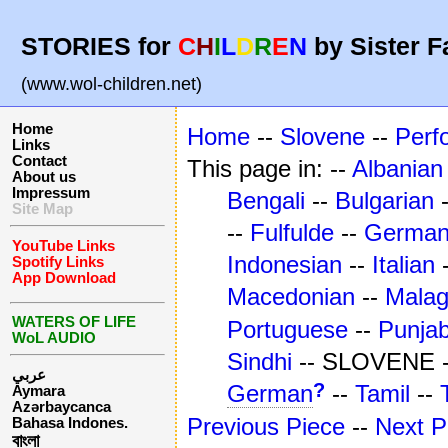
STORIES for
C
H
I
L
D
R
E
N
by Sister F
(www.wol-children.net)
Home
Home
--
Slovene
--
Perf
Links
Contact
This page in: --
Albanian
About us
Impressum
Bengali
--
Bulgarian
Site Map
--
Fulfulde
--
Germa
YouTube Links
Indonesian
--
Italian
Spotify Links
App Download
Macedonian
--
Mala
WATERS OF LIFE
Portuguese
--
Punjab
WoL AUDIO
Sindhi
-- SLOVENE 
عربي
?
German
--
Tamil
--
Aymara
Azərbaycanca
Previous Piece
--
Next P
Bahasa Indones.
বাংলা