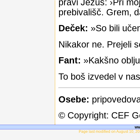
pravi Jezus: ›Pri mo
prebivališč. Grem, d
Deček:
»So bili učen
Nikakor ne. Prejeli s
Fant:
»Kakšno oblj
To boš izvedel v nas
Osebe:
pripovedoval
© Copyright: CEF 
ww
Page last modified on August 10, 20