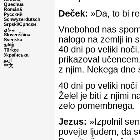
Quechua
Română
Deček:
»Da, to bi re
Русский
Schwyzerdütsch
Srpski/Српски
Vnebohod nas spomin
Slovenščina
nalogo na zemlji in s
Svenska
தமிழ்
40 dni po veliki noč
Türkçe
Українська
prikazoval učencem. V
اردو
中文
z njim. Nekega dne s
40 dni po veliki noči
Želel je biti z njimi
zelo pomembnega.
Jezus:
»Izpolnil sem
povejte ljudem, da s