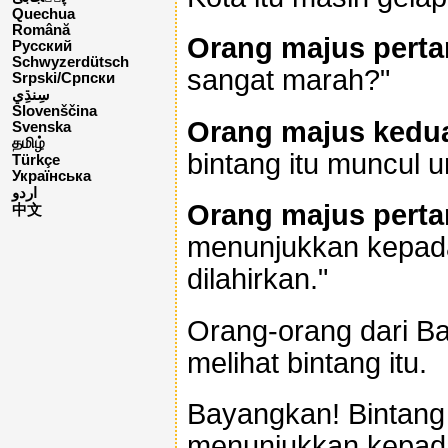
Quechua
Română
Orang majus pert
Русский
Schwyzerdütsch
sangat marah?"
Srpski/Српски
Slovenščina
Orang majus kedu
Svenska
தமிழ்
bintang itu muncul 
Türkçe
Українська
اردو
Orang majus pert
中文
menunjukkan kepada
dilahirkan."
Orang-orang dari Ba
melihat bintang itu.
Bayangkan! Bintang 
menunjukkan kepada