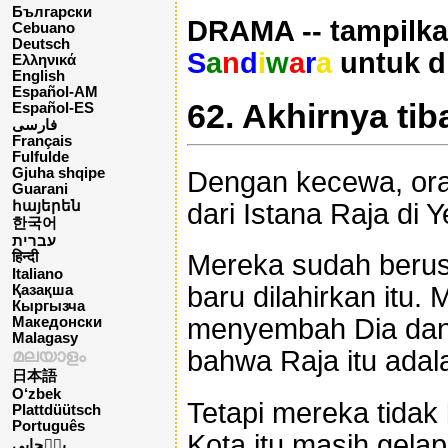
Български
DRAMA -- tampilka
Cebuano
Deutsch
S
a
n
d
i
w
a
r
a
untuk d
Ελληνικά
English
Español-AM
62. Akhirnya tib
Español-ES
فارسی
Français
Fulfulde
Gjuha shqipe
Dengan kecewa, oran
Guarani
dari Istana Raja di 
հայերեն
한국어
עברית
Mereka sudah berusa
हिन्दी
Italiano
baru dilahirkan itu.
Қазақша
Кыргызча
menyembah Dia dan
Македонски
Malagasy
bahwa Raja itu ada
മലയാളം
日本語
O‘zbek
Tetapi mereka tidak
Plattdüütsch
Português
Kota itu masih gelap
پن٘جابی