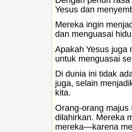
Yesus dan menyemb
Mereka ingin menjad
dan menguasai hidu
Apakah Yesus juga m
untuk menguasai se
Di dunia ini tidak a
juga, selain menjad
kita.
Orang-orang majus i
dilahirkan. Merek
mereka—karena mer