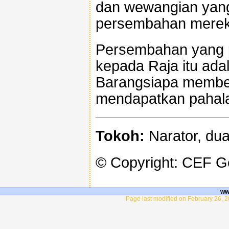
dan wewangian yang
persembahan mereka
Persembahan yang pa
kepada Raja itu ada
Barangsiapa membe
mendapatkan pahala
Tokoh:
Narator, du
© Copyright: CEF 
ww
Page last modified on February 26, 2