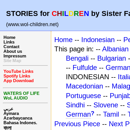
STORIES for
C
H
I
L
D
R
E
N
by Sister F
(www.wol-children.net)
Home
Home
--
Indonesian
--
P
Links
Contact
This page in: --
Albanian
About us
Impressum
Bengali
--
Bulgarian
Site Map
--
Fulfulde
--
Germa
YouTube Links
INDONESIAN --
Ital
Spotify Links
App Download
Macedonian
--
Mala
WATERS OF LIFE
Portuguese
--
Punjab
WoL AUDIO
Sindhi
--
Slovene
--
عربي
?
German
--
Tamil
--
Aymara
Azərbaycanca
Previous Piece
--
Next P
Bahasa Indones.
বাংলা