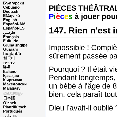
Български
PIÈCES THÉÂTRALES
Cebuano
Deutsch
P
i
è
c
e
s
à jouer pour
Ελληνικά
English
Español-AM
147. Rien n'est 
Español-ES
فارسی
Français
Fulfulde
Gjuha shqipe
Impossible ! Complè
Guarani
sûrement passée par
հայերեն
한국어
עברית
Pourquoi ? Il était v
हिन्दी
Italiano
Pendant longtemps, D
Қазақша
Кыргызча
un bébé à l'âge de 8
Македонски
Malagasy
bien, cela paraît to
മലയാളം
日本語
O‘zbek
Dieu l’avait-il oublié 
Plattdüütsch
Português
پن٘جابی