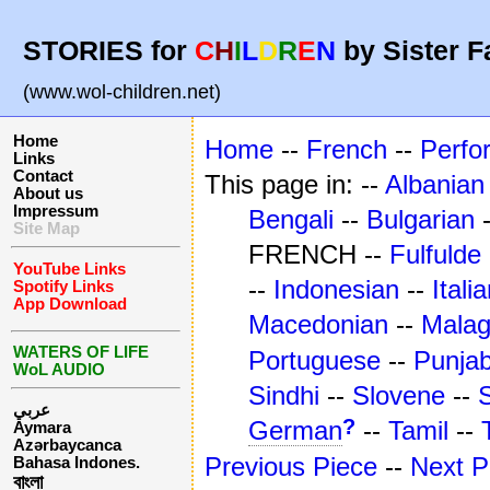
STORIES for
C
H
I
L
D
R
E
N
by Sister F
(www.wol-children.net)
Home
Home
--
French
--
Perfo
Links
Contact
This page in: --
Albanian
About us
Impressum
Bengali
--
Bulgarian
Site Map
FRENCH --
Fulfulde
YouTube Links
--
Indonesian
--
Itali
Spotify Links
App Download
Macedonian
--
Mala
WATERS OF LIFE
Portuguese
--
Punjab
WoL AUDIO
Sindhi
--
Slovene
--
عربي
?
German
--
Tamil
--
Aymara
Azərbaycanca
Previous Piece
--
Next P
Bahasa Indones.
বাংলা