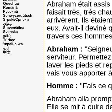
Abraham était assis à 
Quechua
Română
faisait très, très ch
Русский
Schwyzerdütsch
arrivèrent. Ils étai
Srpski/Српски
eux. Avait-il deviné 
Slovenščina
Svenska
travers ces hommes
தமிழ்
Türkçe
Українська
Abraham :
"Seigneur
اردو
中文
serviteur. Permette
laver les pieds et r
vais vous apporter 
Homme :
"Fais ce qu
Abraham alla prompte
Elle se mit à cuire 