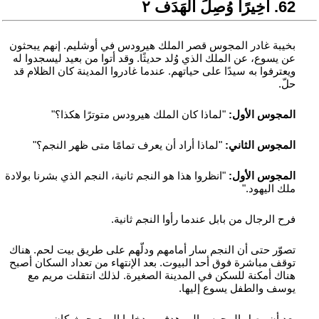
26. أخِيرًا وُصِلَ الهَدَف ٢
بخيبة غادر المجوس قصر الملك هيرودس في أوشليم. إنهم يبحثون
عن يسوع، عن الملك الذي وُلد حديثًا. وقد أتوا من بعيد ليسجدوا له
ويعترفوا به سيدًا على حياتهم. عندما غادروا المدينة كان الظلام قد
حلّ.
المجوس الأول:
"لماذا كان الملك هيرودس متوترًا هكذا؟"
المجوس الثاني:
"لماذا أراد أن يعرف تمامًا متى ظهر النجم؟"
المجوس الأول:
"انظروا هذا هو النجم ثانية، النجم الذي بشرنا بولادة
ملك اليهود."
فرح الرجال من بابل عندما رأوا النجم ثانية.
تصوّر حتى أن النجم سار أمامهم ودلّهم على طريق بيت لحم. هناك
توقف مباشرة فوق أحد البيوت. بعد الإنتهاء من تعداد السكان أصبح
هناك أمكنة للسكن في المدينة الصغيرة. لذلك انتقلت مريم مع
يوسف والطفل يسوع إليها.
بعد أن وصل المجوس إلى هدفهم، دخلوا البيت حيث كان مريم