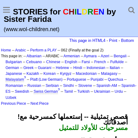
STORIES for
C
H
I
L
D
R
E
N
by
Sister Farida
(www.wol-children.net)
This page in HTML4
-
Print
-
Bottom
Home
--
Arabic
--
Perform a PLAY
-- 062 (Finally at the goal 2)
This page in: --
Albanian
-- ARABIC --
Armenian
--
Aymara
--
Azeri
--
Bengali
--
Bulgarian
--
Cebuano
--
Chinese
--
English
--
Farsi
--
French
--
Fulfulde
--
German
--
Greek
--
Guarani
--
Hebrew
--
Hindi
--
Indonesian
--
Italian
--
Japanese
--
Kazakh
--
Korean
--
Kyrgyz
--
Macedonian
--
Malagasy
--
?
Malayalam
--
Platt (Low German)
--
Portuguese
--
Punjabi
--
Quechua
--
Romanian
--
Russian
--
Serbian
--
Sindhi
--
Slovene
--
Spanish-AM
--
Spanish-
?
ES
--
Swedish
--
Swiss German
--
Tamil
--
Turkish
--
Ukrainian
--
Urdu
--
Uzbek
Previous Piece
--
Next Piece
!قصص تمثيلية -- إستعملها كمسرحية مع
أصدقائك
مسرحيات للأولاد للتمثيل