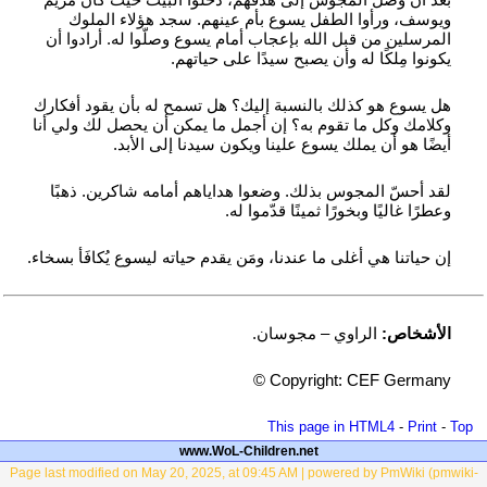
ويوسف، ورأوا الطفل يسوع بأم عينهم. سجد هؤلاء الملوك
المرسلين من قبل الله بإعجاب أمام يسوع وصلّوا له. أرادوا أن
يكونوا مِلكًا له وأن يصبح سيدًا على حياتهم.
هل يسوع هو كذلك بالنسبة إليك؟ هل تسمح له بأن يقود أفكارك
وكلامك وكل ما تقوم به؟ إن أجمل ما يمكن أن يحصل لك ولي أنا
أيضًا هو أن يملك يسوع علينا ويكون سيدنا إلى الأبد.
لقد أحسّ المجوس بذلك. وضعوا هداياهم أمامه شاكرين. ذهبًا
وعطرًا غاليًا وبخورًا ثمينًا قدّموا له.
إن حياتنا هي أغلى ما عندنا، ومَن يقدم حياته ليسوع يُكافَأ بسخاء.
الأشخاص:
الراوي – مجوسان.
ynamreG FEC :thgirypoC ©
This page in HTML4
-
Print
-
Top
www.WoL-Children.net
Page last modified on May 20, 2025, at 09:45 AM | powered by PmWiki (pmwiki-