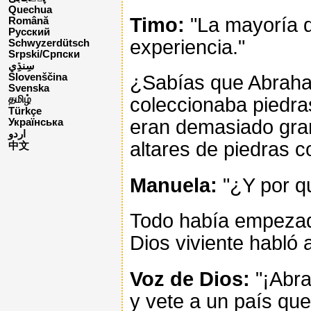
Quechua
Timo:
"La mayoría d
Română
Русский
experiencia."
Schwyzerdütsch
Srpski/Српски
¿Sabías que Abraham
Slovenščina
Svenska
coleccionaba piedra
தமிழ்
Türkçe
eran demasiado gra
Українська
اردو
altares de piedras co
中文
Manuela:
"¿Y por q
Todo había empezado
Dios viviente habló
Voz de Dios:
"¡Abra
y vete a un país que