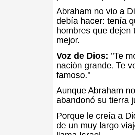
Abraham no vio a Di
debía hacer: tenía q
hombres que dejen t
mejor.
Voz de Dios:
"Te mo
nación grande. Te v
famoso."
Aunque Abraham no 
abandonó su tierra 
Porque le creía a D
de un muy largo viaj
llama Israel.