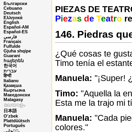
Български
PIEZAS DE TEATRO 
Cebuano
Deutsch
P
i
e
z
a
s
d
e
T
e
a
t
r
o
re
Ελληνικά
English
Español-AM
146. Piedras qu
Español-ES
فارسی
Français
Fulfulde
Gjuha shqipe
¿Qué cosas te gust
Guarani
Timo tenía el estant
հայերեն
한국어
עברית
Manuela:
"¡Super! 
हिन्दी
Italiano
Қазақша
Кыргызча
Timo:
"Aquella la e
Македонски
Malagasy
Esta me la trajo mi t
മലയാളം
日本語
Manuela:
"Cada pied
O‘zbek
Plattdüütsch
colores."
Português
پن٘جابی