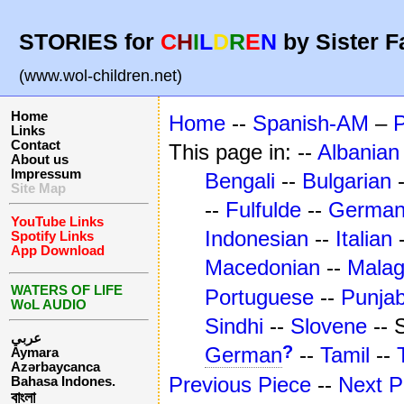
STORIES for
C
H
I
L
D
R
E
N
by Sister F
(www.wol-children.net)
Home
Home
--
Spanish-AM
–
Links
Contact
This page in: --
Albanian
About us
Impressum
Bengali
--
Bulgarian
Site Map
--
Fulfulde
--
Germa
YouTube Links
Indonesian
--
Italian
Spotify Links
App Download
Macedonian
--
Mala
WATERS OF LIFE
Portuguese
--
Punjab
WoL AUDIO
Sindhi
--
Slovene
-- 
عربي
?
German
--
Tamil
--
Aymara
Azərbaycanca
Previous Piece
--
Next P
Bahasa Indones.
বাংলা