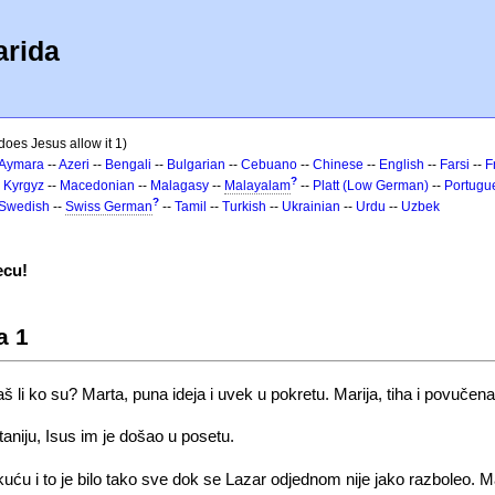
arida
does Jesus allow it 1)
Aymara
--
Azeri
--
Bengali
--
Bulgarian
--
Cebuano
--
Chinese
--
English
--
Farsi
--
F
?
-
Kyrgyz
--
Macedonian
--
Malagasy
--
Malayalam
--
Platt (Low German)
--
Portugu
?
Swedish
--
Swiss German
--
Tamil
--
Turkish
--
Ukrainian
--
Urdu
--
Uzbek
ecu!
a 1
aš li ko su? Marta, puna ideja i uvek u pokretu. Marija, tiha i povučena
aniju, Isus im je došao u posetu.
uću i to je bilo tako sve dok se Lazar odjednom nije jako razboleo. M