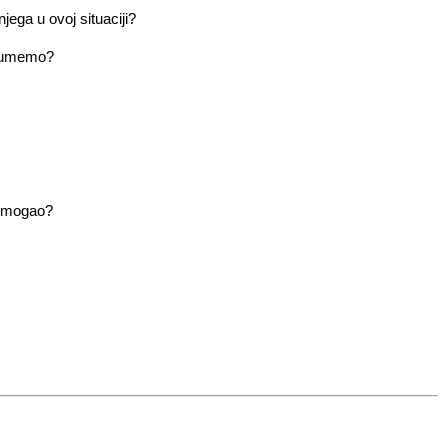
ega u ovoj situaciji?
azumemo?
 pomogao?