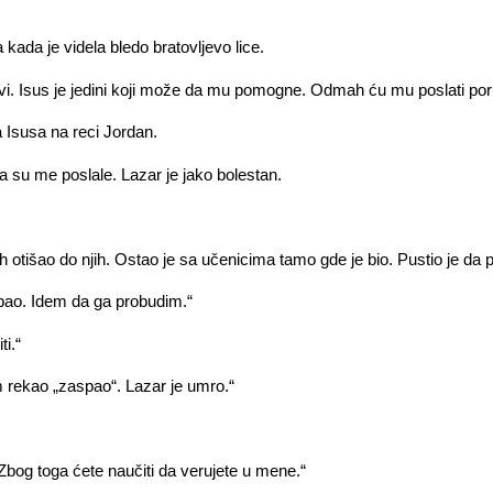
kada je videla bledo bratovljevo lice.
vi. Isus je jedini koji može da mu pomogne. Odmah ću mu poslati por
Isusa na reci Jordan.
ta su me poslale. Lazar je jako bolestan.
ah otišao do njih. Ostao je sa učenicima tamo gde je bio. Pustio je da
pao. Idem da ga probudim.“
i.“
rekao „zaspao“. Lazar je umro.“
bog toga ćete naučiti da verujete u mene.“