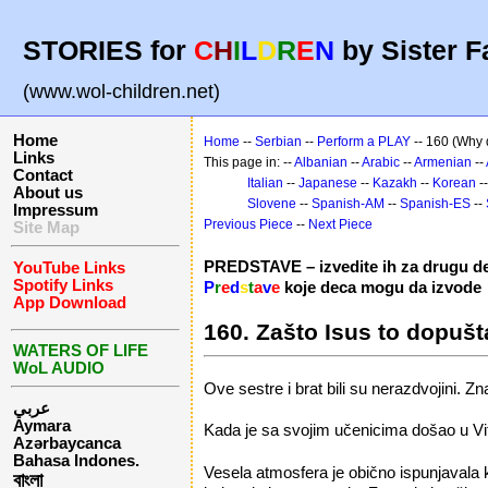
STORIES for
C
H
I
L
D
R
E
N
by Sister F
(www.wol-children.net)
Home
Home
--
Serbian
--
Perform a PLAY
-- 160 (Why 
Links
This page in: --
Albanian
--
Arabic
--
Armenian
--
Contact
Italian
--
Japanese
--
Kazakh
--
Korean
-
About us
Slovene
--
Spanish-AM
--
Spanish-ES
--
Impressum
Previous Piece
--
Next Piece
Site Map
PREDSTAVE – izvedite ih za drugu d
YouTube Links
Spotify Links
P
r
e
d
s
t
a
v
e
koje deca mogu da izvode
App Download
160. Zašto Isus to dopušt
WATERS OF LIFE
WoL AUDIO
Ove sestre i brat bili su nerazdvojini. Zn
عربي
Aymara
Kada je sa svojim učenicima došao u Vit
Azərbaycanca
Bahasa Indones.
Vesela atmosfera je obično ispunjavala k
বাংলা