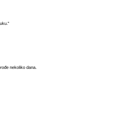
uku.“
 prođe nekoliko dana.