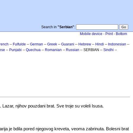
Search in
"Serbian"
:
Mobile device
-
Print
-
Bottom
rench
--
Fulfulde
--
German
--
Greek
--
Guarani
--
Hebrew
--
Hindi
--
Indonesian
--
ese
--
Punjabi
--
Quechua
--
Romanian
--
Russian
-- SERBIAN --
Sindhi
--
. Lazar, njihov pouzdani brat. Sve troje su voleli Isusa.
arija je bdila pored njegovog kreveta, veoma zabrinuta. Bolesni brat