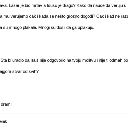
va. Lazar je bio mrtav a Isusu je drago? Kako da nauče da veruju u nj
da mu verujemo čak i kada se nešto grozno dogodi? Čak i kad ne r
ta su mnogo plakale. Mnogi su došli da ga oplakuju.
Šta bi uradio da Isus nije odgovorio na tvoju molitvu i nije ti odmah
najgora stvar od svih?
 drami.
enik