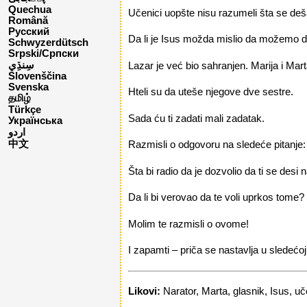
Quechua
Učenici uopšte nisu razumeli šta se deša
Română
Русский
Da li je Isus možda mislio da možemo 
Schwyzerdütsch
Srpski/Српски
Lazar je već bio sahranjen. Marija i Mar
Slovenščina
Svenska
Hteli su da uteše njegove dve sestre.
தமிழ்
Türkçe
Sada ću ti zadati mali zadatak.
Українська
اردو
中文
Razmisli o odgovoru na sledeće pitanje: 
Šta bi radio da je dozvolio da ti se desi 
Da li bi verovao da te voli uprkos tome?
Molim te razmisli o ovome!
I zapamti – priča se nastavlja u sledećoj
Likovi:
Narator, Marta, glasnik, Isus, uč