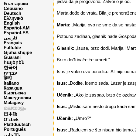
jedva da je progovorio. Zatvorio je oči.
Български
Cebuano
Marta dođe do vrata. Bila je preneražena 
Deutsch
Ελληνικά
English
Marta:
„Marija, ovo ne sme da se nasta
Español-AM
Español-ES
Potpuno zadihan, glasnik nađe Gospoda 
فارسی
Français
Fulfulde
Glasnik:
„Isuse, brzo dođi. Marija i Mar
Gjuha shqipe
Guarani
Brzo dođi inače će umreti.“
հայերեն
한국어
Isus je voleo ovu porodicu. Ali nije odm
עברית
हिन्दी
Isus:
„Dođite, idemo sada. Lazar je zas
Italiano
Қазақша
Кыргызча
Učenik:
„Ako je zaspao, brzo će ozdravit
Македонски
Malagasy
Isus:
„Mislio sam nešto drugo kada sam 
മലയാളം
日本語
Učenik:
„Umro?“
O‘zbek
Plattdüütsch
Português
Isus:
„Radujem se što nisam bio tamo. Z
پن٘جابی