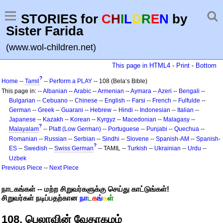
STORIES for
C
H
I
L
D
R
E
N
by
Sister Farida
(www.wol-children.net)
This page in HTML4
-
Print
-
Bottom
?
Home
--
Tamil
--
Perform a PLAY
-- 108 (Bela‘s Bible)
This page in: --
Albanian
--
Arabic
--
Armenian
--
Aymara
--
Azeri
--
Bengali
--
Bulgarian
--
Cebuano
--
Chinese
--
English
--
Farsi
--
French
--
Fulfulde
--
German
--
Greek
--
Guarani
--
Hebrew
--
Hindi
--
Indonesian
--
Italian
--
Japanese
--
Kazakh
--
Korean
--
Kyrgyz
--
Macedonian
--
Malagasy
--
?
Malayalam
--
Platt (Low German)
--
Portuguese
--
Punjabi
--
Quechua
--
Romanian
--
Russian
--
Serbian
--
Sindhi
--
Slovene
--
Spanish-AM
--
Spanish-
?
ES
--
Swedish
--
Swiss German
-- TAMIL --
Turkish
--
Ukrainian
--
Urdu
--
Uzbek
Previous Piece
--
Next Piece
நாடகங்கள் -- மற்ற சிறுவர்களுக்கு செய்து காட்டுங்கள்!
சிறுவர்கள் நடிப்பதற்கான
நா
ட
க
ங்
க
ள்
108. பெலாவின் வேதாகமம்