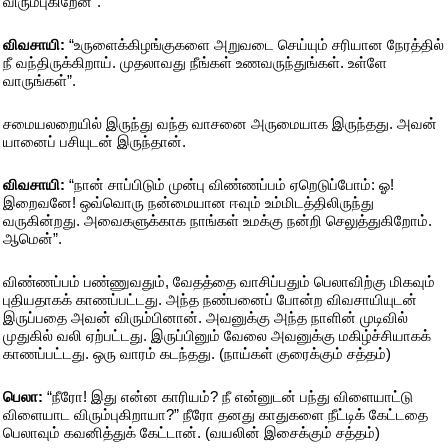
விரும்புகிறேன்”.
விவசாயி:
“உருளைக்கிழங்குகளை அறுவடை செய்யும் சரியான நேரத்தில்
நீ வந்திருக்கிறாய். முதலாவது நீங்கள் உணவருந்துங்கள். உள்ளே
வாருங்கள்”.
சமையலறையில் இருந்து வந்த வாசனை அருமையாக இருந்தது. அவன்
யானைப் பசியுடன் இருந்தான்.
விவசாயி:
“நான் சாப்பிடும் முன்பு விண்ணப்பம் ஏறெடுப்போம்: ஓ!
இறைவனே! ஒவ்வொரு நன்மையான ஈவும் உம்மிடத்திலிருந்து
வருகின்றது. அவைகளுக்காக நாங்கள் உமக்கு நன்றி செலுத்துகிறோம்.
ஆமென்”.
விண்ணப்பம் பண்ணுவதும், வேதத்தை வாசிப்பதும் பெலாவிற்கு மிகவும்
புதியதாகக் காணப்பட்டது. அந்த நண்பனைப் போன்ற விவசாயியுடன்
இருப்பதை அவன் விரும்பினான். அவனுக்கு அந்த நாளின் முடிவில்
முதுகில் வலி ஏற்பட்டது. இருப்பினும் வேலை அவனுக்கு மகிழ்ச்சியாகக்
காணப்பட்டது. ஒரு வாரம் கடந்தது. (நாய்கள் குரைக்கும் சத்தம்)
பெலா:
“நீரோ! இது என்ன காரியம்? நீ என்னுடன் பந்து விளையாட்டு
விளையாட விரும்புகிறாயா?” நீரோ தனது காதுகளை நீட்டிக் கேட்டதை
பெலாவும் கவனித்துக் கேட்டான். (வயலின் இசைக்கும் சத்தம்)