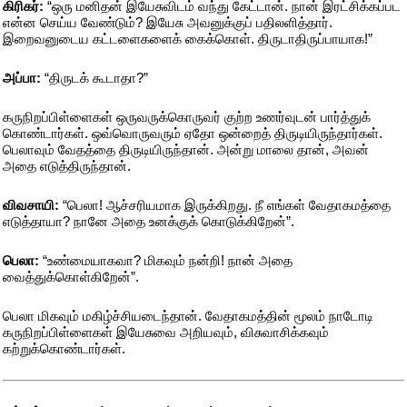
கிரிகர்:
“ஒரு மனிதன் இயேசுவிடம் வந்து கேட்டான். நான் இரட்சிக்கப்பட
என்ன செய்ய வேண்டும்? இயேசு அவனுக்குப் பதிலளித்தார்.
இறைவனுடைய கட்டளைகளைக் கைக்கொள். திருடாதிருப்பாயாக!”
அப்பா:
“திருடக் கூடாதா?”
கருநிறப்பிள்ளைகள் ஒருவருக்கொருவர் குற்ற உணர்வுடன் பார்த்துக்
கொண்டார்கள். ஒவ்வொருவரும் ஏதோ ஒன்றைத் திருடியிருந்தார்கள்.
பெலாவும் வேதத்தை திருடியிருந்தான். அன்று மாலை தான், அவன்
அதை எடுத்திருந்தான்.
விவசாயி:
“பெலா! ஆச்சரியமாக இருக்கிறது. நீ எங்கள் வேதாகமத்தை
எடுத்தாயா? நானே அதை உனக்குக் கொடுக்கிறேன்”.
பெலா:
“உண்மையாகவா? மிகவும் நன்றி! நான் அதை
வைத்துக்கொள்கிறேன்”.
பெலா மிகவும் மகிழ்ச்சியடைந்தான். வேதாகமத்தின் மூலம் நாடோடி
கருநிறப்பிள்ளைகள் இயேசுவை அறியவும், விசுவாசிக்கவும்
கற்றுக்கொண்டார்கள்.