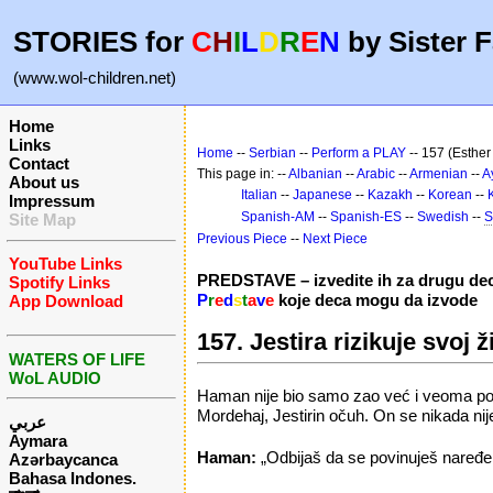
STORIES for
C
H
I
L
D
R
E
N
by Sister F
(www.wol-children.net)
Home
Links
Home
--
Serbian
--
Perform a PLAY
-- 157 (Esther 
Contact
This page in: --
Albanian
--
Arabic
--
Armenian
--
A
About us
Italian
--
Japanese
--
Kazakh
--
Korean
--
Impressum
Spanish-AM
--
Spanish-ES
--
Swedish
--
S
Site Map
Previous Piece
--
Next Piece
YouTube Links
PREDSTAVE – izvedite ih za drugu de
Spotify Links
P
r
e
d
s
t
a
v
e
koje deca mogu da izvode
App Download
157. Jestira rizikuje svoj ž
WATERS OF LIFE
WoL AUDIO
Haman nije bio samo zao već i veoma ponos
Mordehaj, Jestirin očuh. On se nikada nij
عربي
Aymara
Haman:
„Odbijaš da se povinuješ naređe
Azərbaycanca
Bahasa Indones.