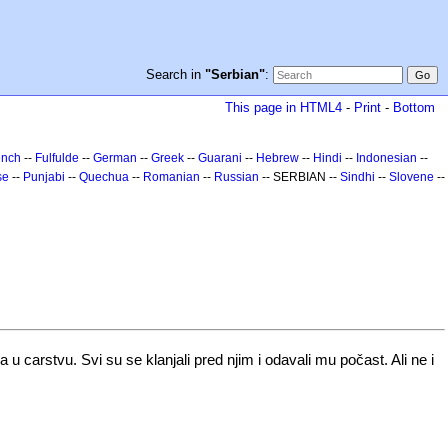
Search in
"Serbian"
:
This page in HTML4
-
Print
-
Bottom
ench
--
Fulfulde
--
German
--
Greek
--
Guarani
--
Hebrew
--
Hindi
--
Indonesian
--
se
--
Punjabi
--
Quechua
--
Romanian
--
Russian
-- SERBIAN --
Sindhi
--
Slovene
--
carstvu. Svi su se klanjali pred njim i odavali mu počast. Ali ne i