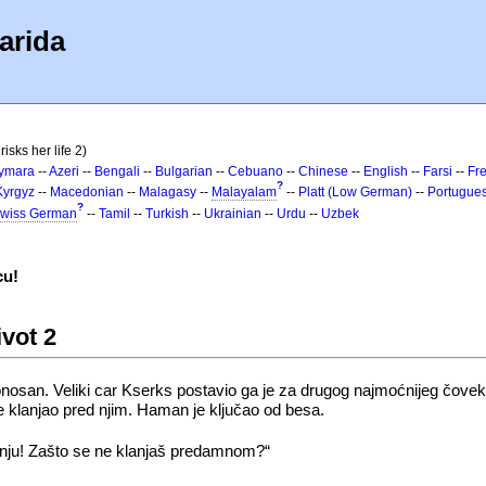
arida
risks her life 2)
ymara
--
Azeri
--
Bengali
--
Bulgarian
--
Cebuano
--
Chinese
--
English
--
Farsi
--
Fr
?
Kyrgyz
--
Macedonian
--
Malagasy
--
Malayalam
--
Platt (Low German)
--
Portugue
?
wiss German
--
Tamil
--
Turkish
--
Ukrainian
--
Urdu
--
Uzbek
cu!
ivot 2
an. Veliki car Kserks postavio ga je za drugog najmoćnijeg čoveka u 
e klanjao pred njim. Haman je ključao od besa.
nju! Zašto se ne klanjaš predamnom?“