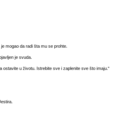
 je mogao da radi šta mu se prohte.
javljen je svuda.
stavite u životu. Istrebite sve i zaplenite sve što imaju.“
estira.