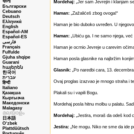
বাংলা
Mordehaj:
„Jer sam Jevrejin i klanjam 
Български
Cebuano
Haman:
„Zažalićeš zbog ovoga!“
Deutsch
Ελληνικά
Haman je bio duboko uvređen. U njegovom
English
Español-AM
Haman:
„Ubiću ga. I ne samo njega, već i 
Español-ES
فارسی
Français
Haman je ocrnio Jevreje u carevim očima,
Fulfulde
Gjuha shqipe
Haman posla glasnike na najbržim konjima
Guarani
հայերեն
Glasnik:
„Po naredbi cara, 13. decembra sv
한국어
עברית
Ovaj proglas izazvao je mnogo straha i te
हिन्दी
Italiano
Қазақша
Plakali su i vapili Bogu.
Кыргызча
Македонски
Mordehaj posla hitnu molbu u palatu. Sa
Malagasy
മലയാളം
Mordehaj:
„Jestira, moraš da odeš kod ca
日本語
O‘zbek
Jestira:
„Ne mogu. Niko ne sme da ide pr
Plattdüütsch
Português