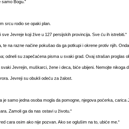
se samo Bogu.”
 srcu rodio se opaki plan.
sve Jevreje koji žive u 127 persijskih provincija. Sve ću ih istrebiti.“
 te na razne načine pokušao da ga potkupi i okrene protiv njih. Onda
; odneli su zapečaćena pisma u svaki grad. Ovaj strašan proglas ob
aki Jevrejin, muškarci, žene i deca, biće ubijeni. Nemojte nikoga da o
rora. Jevreji su obukli odeću za žalost.
da je samo jedna osoba mogla da pomogne, njegova poćerka, carica J
ra. Zamoli ga da nas ostavi u životu.“
ed cara osim ako nije pozvan. Ako se oglušim na to, ubiće me.“