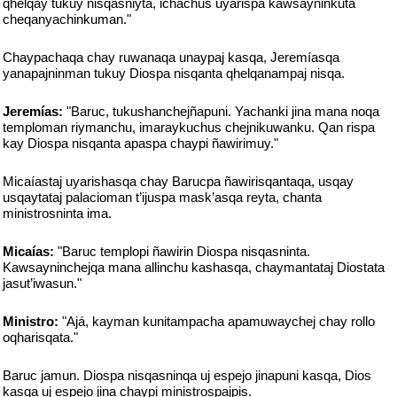
qhelqay tukuy nisqasniyta, ichachus uyarispa kawsayninkuta
cheqanyachinkuman."
Chaypachaqa chay ruwanaqa unaypaj kasqa, Jeremíasqa
yanapajninman tukuy Diospa nisqanta qhelqanampaj nisqa.
Jeremías:
"Baruc, tukushanchejñapuni. Yachanki jina mana noqa
temploman riymanchu, imaraykuchus chejnikuwanku. Qan rispa
kay Diospa nisqanta apaspa chaypi ñawirimuy."
Micaíastaj uyarishasqa chay Barucpa ñawirisqantaqa, usqay
usqaytataj palacioman t’ijuspa mask’asqa reyta, chanta
ministrosninta ima.
Micaías:
"Baruc templopi ñawirin Diospa nisqasninta.
Kawsayninchejqa mana allinchu kashasqa, chaymantataj Diostata
jasut’iwasun."
Ministro:
"Ajá, kayman kunitampacha apamuwaychej chay rollo
oqharisqata."
Baruc jamun. Diospa nisqasninqa uj espejo jinapuni kasqa, Dios
kasqa uj espejo jina chaypi ministrospajpis.