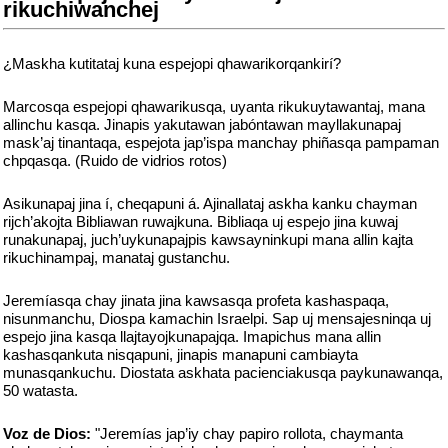
rikuchiwanchej
¿Maskha kutitataj kuna espejopi qhawarikorqankirí?
Marcosqa espejopi qhawarikusqa, uyanta rikukuytawantaj, mana
allinchu kasqa. Jinapis yakutawan jabóntawan mayllakunapaj
mask’aj tinantaqa, espejota jap’ispa manchay phiñasqa pampaman
chpqasqa. (Ruido de vidrios rotos)
Asikunapaj jina í, cheqapuni á. Ajinallataj askha kanku chayman
rijch’akojta Bibliawan ruwajkuna. Bibliaqa uj espejo jina kuwaj
runakunapaj, juch’uykunapajpis kawsayninkupi mana allin kajta
rikuchinampaj, manataj gustanchu.
Jeremíasqa chay jinata jina kawsasqa profeta kashaspaqa,
nisunmanchu, Diospa kamachin Israelpi. Sap uj mensajesninqa uj
espejo jina kasqa llajtayojkunapajqa. Imapichus mana allin
kashasqankuta nisqapuni, jinapis manapuni cambiayta
munasqankuchu. Diostata askhata pacienciakusqa paykunawanqa,
50 watasta.
Voz de Dios:
"Jeremías jap’iy chay papiro rollota, chaymanta