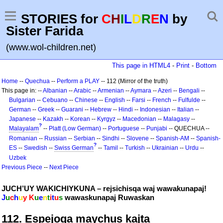
STORIES for
C
H
I
L
D
R
E
N
by
Sister Farida
(www.wol-children.net)
This page in HTML4
-
Print
-
Bottom
Home
--
Quechua
--
Perform a PLAY
-- 112 (Mirror of the truth)
This page in: --
Albanian
--
Arabic
--
Armenian
--
Aymara
--
Azeri
--
Bengali
--
Bulgarian
--
Cebuano
--
Chinese
--
English
--
Farsi
--
French
--
Fulfulde
--
German
--
Greek
--
Guarani
--
Hebrew
--
Hindi
--
Indonesian
--
Italian
--
Japanese
--
Kazakh
--
Korean
--
Kyrgyz
--
Macedonian
--
Malagasy
--
?
Malayalam
--
Platt (Low German)
--
Portuguese
--
Punjabi
-- QUECHUA --
Romanian
--
Russian
--
Serbian
--
Sindhi
--
Slovene
--
Spanish-AM
--
Spanish-
?
ES
--
Swedish
--
Swiss German
--
Tamil
--
Turkish
--
Ukrainian
--
Urdu
--
Uzbek
Previous Piece
--
Next Piece
JUCH’UY WAKICHIYKUNA – rejsichisqa waj wawakunapaj!
J
u
c
h
u
y K
u
e
n
t
i
t
u
s
wawaskunapaj Ruwaskan
112. Espejoqa maychus kajta