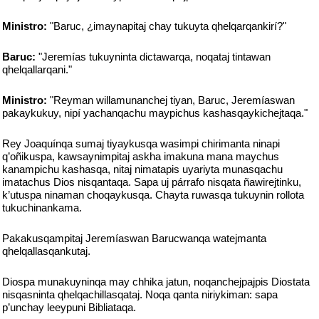
Ministro:
"Baruc, ¿imaynapitaj chay tukuyta qhelqarqankirí?"
Baruc:
"Jeremías tukuyninta dictawarqa, noqataj tintawan
qhelqallarqani."
Ministro:
"Reyman willamunanchej tiyan, Baruc, Jeremíaswan
pakaykukuy, nipí yachanqachu maypichus kashasqaykichejtaqa."
Rey Joaquínqa sumaj tiyaykusqa wasimpi chirimanta ninapi
q’oñikuspa, kawsaynimpitaj askha imakuna mana maychus
kanampichu kashasqa, nitaj nimatapis uyariyta munasqachu
imatachus Dios nisqantaqa. Sapa uj párrafo nisqata ñawirejtinku,
k’utuspa ninaman choqaykusqa. Chayta ruwasqa tukuynin rollota
tukuchinankama.
Pakakusqampitaj Jeremíaswan Barucwanqa watejmanta
qhelqallasqankutaj.
Diospa munakuyninqa may chhika jatun, noqanchejpajpis Diostata
nisqasninta qhelqachillasqataj. Noqa qanta niriykiman: sapa
p’unchay leeypuni Bibliataqa.