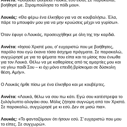
βοήθησέ με. Στραμπούλησα το πόδι μου».
Λουκάς:
«Θα φέρω ένα έλκηθρο για να σε κουβαλήσω. Έλα,
πάρε το μπουφάν μου για να μην κρυώσεις μέχρι να γυρίσω».
Όταν έφυγε ο Λουκάς, προσευχήθηκε με όλη της την καρδιά.
Aννέτα:
«Ιησού Χριστέ μου, σ’ ευχαριστώ που με βοήθησες,
παρόλο που εγώ έκανα τόσα άσχημα πράγματα. Σε παρακαλώ,
συγχώρησέ με για τα ψέματα που είπα και το μίσος που ένιωθα
για τον Λουκά. Θέλω να με καθαρίσεις από τις αμαρτίες μου και
να γίνω παιδί Σου – κι όχι μόνο επειδή βρίσκομαι σε δύσκολη
θέση. Αμήν».
Ο Λουκάς ήρθε πίσω με ένα έλκηθρο και με κουβέρτες.
Aννέτα:
«Λουκά, θέλω να σου πω κάτι. Εγώ σου κατέστρεψα το
ξυλόγλυπτο αλογάκι σου. Μόλις ζήτησα συγνώμη από τον Χριστό.
Σε παρακαλώ, συγχώρησέ με κι εσύ. Δεν σε μισώ πια».
Λουκάς:
«Το φανταζόμουν ότι ήσουν εσύ. Σ’ ευχαριστώ που μου
το είπες. Σε συγχωρώ».