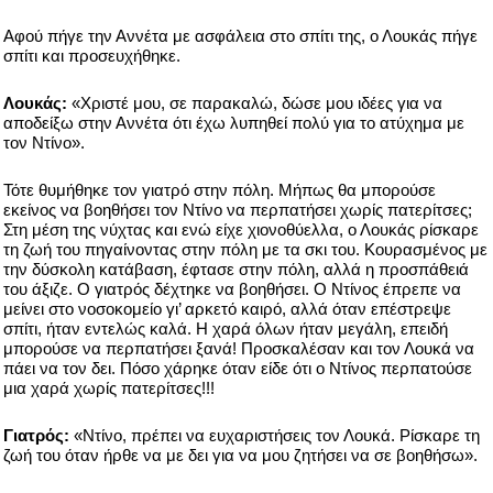
Αφού πήγε την Αννέτα με ασφάλεια στο σπίτι της, ο Λουκάς πήγε
σπίτι και προσευχήθηκε.
Λουκάς:
«Χριστέ μου, σε παρακαλώ, δώσε μου ιδέες για να
αποδείξω στην Αννέτα ότι έχω λυπηθεί πολύ για το ατύχημα με
τον Ντίνο».
Τότε θυμήθηκε τον γιατρό στην πόλη. Μήπως θα μπορούσε
εκείνος να βοηθήσει τον Ντίνο να περπατήσει χωρίς πατερίτσες;
Στη μέση της νύχτας και ενώ είχε χιονοθύελλα, ο Λουκάς ρίσκαρε
τη ζωή του πηγαίνοντας στην πόλη με τα σκι του. Κουρασμένος με
την δύσκολη κατάβαση, έφτασε στην πόλη, αλλά η προσπάθειά
του άξιζε. Ο γιατρός δέχτηκε να βοηθήσει. Ο Ντίνος έπρεπε να
μείνει στο νοσοκομείο γι’ αρκετό καιρό, αλλά όταν επέστρεψε
σπίτι, ήταν εντελώς καλά. Η χαρά όλων ήταν μεγάλη, επειδή
μπορούσε να περπατήσει ξανά! Προσκαλέσαν και τον Λουκά να
πάει να τον δει. Πόσο χάρηκε όταν είδε ότι ο Ντίνος περπατούσε
μια χαρά χωρίς πατερίτσες!!!
Γιατρός:
«Ντίνο, πρέπει να ευχαριστήσεις τον Λουκά. Ρίσκαρε τη
ζωή του όταν ήρθε να με δει για να μου ζητήσει να σε βοηθήσω».