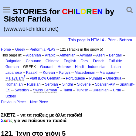
STORIES for
C
H
I
L
D
R
E
N
by
Sister Farida
(www.wol-children.net)
This page in HTML4
-
Print
-
Bottom
Home
--
Greek
--
Perform a PLAY
-- 121 (Tracks in the snow 5)
This page in: --
Albanian
--
Arabic
--
Armenian
--
Aymara
--
Azeri
--
Bengali
--
Bulgarian
--
Cebuano
--
Chinese
--
English
--
Farsi
--
French
--
Fulfulde
--
German
-- GREEK --
Guarani
--
Hebrew
--
Hindi
--
Indonesian
--
Italian
--
Japanese
--
Kazakh
--
Korean
--
Kyrgyz
--
Macedonian
--
Malagasy
--
?
Malayalam
--
Platt (Low German)
--
Portuguese
--
Punjabi
--
Quechua
--
Romanian
--
Russian
--
Serbian
--
Sindhi
--
Slovene
--
Spanish-AM
--
Spanish-
?
ES
--
Swedish
--
Swiss German
--
Tamil
--
Turkish
--
Ukrainian
--
Urdu
--
Uzbek
Previous Piece
--
Next Piece
ΣΚΕΤΣ – να τα παίξεις με άλλα παιδιά!
Σ
κ
ε
τ
ς
για να παίξουν τα παιδιά
121. Ίχνη στο χιόνι 5