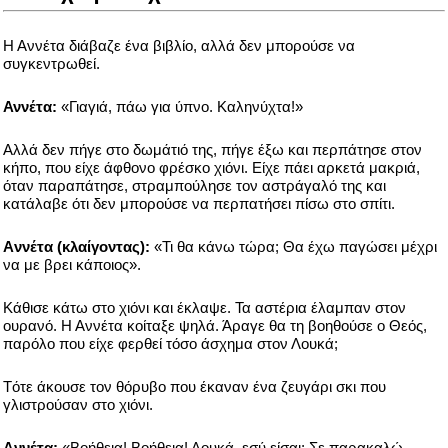
Η Αννέτα διάβαζε ένα βιβλίο, αλλά δεν μπορούσε να
συγκεντρωθεί.
Αννέτα:
«Γιαγιά, πάω για ύπνο. Καληνύχτα!»
Αλλά δεν πήγε στο δωμάτιό της, πήγε έξω και περπάτησε στον
κήπο, που είχε άφθονο φρέσκο χιόνι. Είχε πάει αρκετά μακριά,
όταν παραπάτησε, στραμπούλησε τον αστράγαλό της και
κατάλαβε ότι δεν μπορούσε να περπατήσει πίσω στο σπίτι.
Aννέτα (κλαίγοντας):
«Τι θα κάνω τώρα; Θα έχω παγώσει μέχρι
να με βρει κάποιος».
Κάθισε κάτω στο χιόνι και έκλαψε. Τα αστέρια έλαμπαν στον
ουρανό. Η Αννέτα κοίταξε ψηλά. Άραγε θα τη βοηθούσε ο Θεός,
παρόλο που είχε φερθεί τόσο άσχημα στον Λουκά;
Tότε άκουσε τον θόρυβο που έκαναν ένα ζευγάρι σκι που
γλιστρούσαν στο χιόνι.
Aννέτα:
«Βοήθεια! Βοήθεια! Λουκά, εσύ είσαι; Σε παρακαλώ,