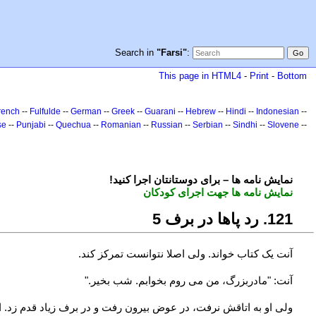
Search in
"Farsi"
:
This page in HTML4
-
Print
-
Bottom
rench
--
Fulfulde
--
German
--
Greek
--
Guarani
--
Hebrew
--
Hindi
--
Indonesian
--
se
--
Punjabi
--
Quechua
--
Romanian
--
Russian
--
Serbian
--
Sindhi
--
Slovene
--
!نمایش نامه ها – برای دوستانتان اجرا کنید
نمایش نامه ها جهت اجرای کودکان
121. رد پاها در برف 5
آنت یک کتاب خواند. ولی اصلا نتوانست تمرکز کند.
آنت: "مادربزرگ، من می روم بخوابم. شب بخیر."
ولی او به اتاقش نرفت، در عوض بیرون رفت و در برف زیاد قدم زد. ا