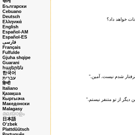
বাংলা
Български
Cebuano
Deutsch
جات خواهد داد؟
Ελληνικά
English
Español-AM
Español-ES
فارسی
Français
Fulfulde
Gjuha shqipe
Guarani
հայերեն
한국어
گرفتار شدم نیست. آمین."
עברית
हिन्दी
Italiano
Қазақша
Кыргызча
دیگر از تو متنفر نیستم."
Македонски
Malagasy
മലയാളം
日本語
O‘zbek
Plattdüütsch
Português