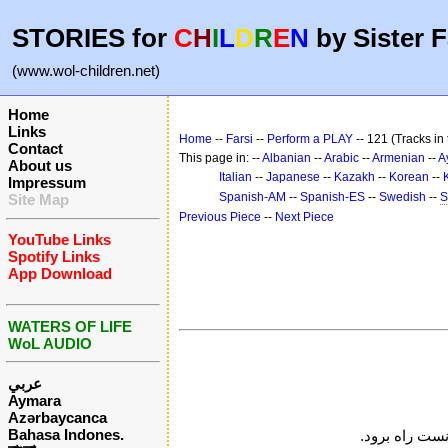
STORIES for
C
H
I
L
D
R
E
N
by Sister F
(www.wol-children.net)
Home
Links
Home
--
Farsi
--
Perform a PLAY
-- 121 (Tracks in
Contact
This page in: --
Albanian
--
Arabic
--
Armenian
--
A
About us
Italian
--
Japanese
--
Kazakh
--
Korean
--
Impressum
Spanish-AM
--
Spanish-ES
--
Swedish
--
S
Site Map
Previous Piece
--
Next Piece
YouTube Links
Spotify Links
App Download
WATERS OF LIFE
WoL AUDIO
عربي
Aymara
Azərbaycanca
Bahasa Indones.
نست راه برود.