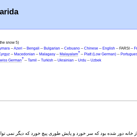
arida
 the snow 5)
ymara
--
Azeri
--
Bengali
--
Bulgarian
--
Cebuano
--
Chinese
--
English
-- FARSI --
F
?
Kyrgyz
--
Macedonian
--
Malagasy
--
Malayalam
--
Platt (Low German)
--
Portugue
?
wiss German
--
Tamil
--
Turkish
--
Ukrainian
--
Urdu
--
Uzbek
ز خانه دور شده بود که سر خورد و پایش طوری پیچ خورد که دیگر نمی توا