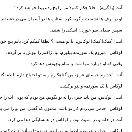
آنت (با گریه): "حالا چکار کنم؟ من را یخ زده پیدا خواهند کرد."
او در برف ها نشست و گریه کرد. ستاره ها در آسمان می درخشیدند. آنت
سپس صدای سر خوردن اسکی را شنید.
آنت: "کمک! کمک! لوکاس، آیا تو هستی؟ لطفا کمکم کن. پایم پیچ خو
لوکاس: "میروم یک سورتمه بیاورم. بیا، ژاکتم را بپوش تا بر گردم."
وقتی که او دوباره تنها شد، با تمام وجودش دعا کرد.
آنت: "خداوند عیسای عزیز، من گناهکارم و به تو احتیاج دارم. لطفا گن
لوکاس با یک سورتمه و پتو برگشت.
آنت: "لوکاس، من باید چیزی را به تو بگویم. من بودم که پونی ات ر
لوکاس: "حدس می زدم کار تو باشد. ممنون که گفتی. من تو را می ب
آنت در خانه و در امنیت بود. و لوکاس در همسایگی دعا می کرد.
لوکاس: "خداوند عیسی، لطفا به من ایده ای بده تا به آنت ثابت کنم ب