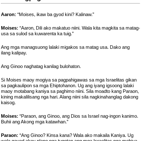
Aaron:
“Moises, ikaw ba gyod kini? Kalinaw.”
Moises:
“Aaron, Dili ako makatuo niini. Wala kita magkita sa matag-
usa sa sulod sa kuwarenta ka tuig.”
Ang mga managsuong lalaki migakos sa matag usa. Dako ang
ilang kalipay.
Ang Ginoo naghatag kanilag bulohaton.
Si Moises maoy mogiya sa pagpahigawas sa mga Israelitas gikan
sa pagkaulipon sa mga Ehiptohanon. Ug ang iyang igsoong lalaki
maoy motabang kaniya sa paghimo niini. Sila moadto kang Paraon,
kining makalilisang nga hari. Alang niini sila nagkinahanglag dakong
kaisog.
Moises:
“Paraon, ang Ginoo, ang Dios sa Israel nag-ingon kanimo.
Buhii ang Akong mga katawhan.”
Paraon:
“Ang Ginoo? Kinsa kana? Wala ako makaila Kaniya. Ug
wala gayod akoy plano nga tugotan ang mga Israelitas nga mobiya.