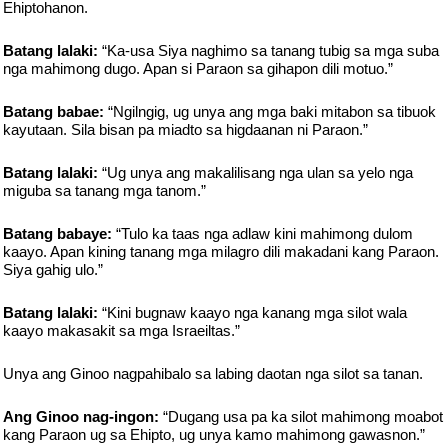
Ehiptohanon.
Batang lalaki:
“Ka-usa Siya naghimo sa tanang tubig sa mga suba
nga mahimong dugo. Apan si Paraon sa gihapon dili motuo.”
Batang babae:
“Ngilngig, ug unya ang mga baki mitabon sa tibuok
kayutaan. Sila bisan pa miadto sa higdaanan ni Paraon.”
Batang lalaki:
“Ug unya ang makalilisang nga ulan sa yelo nga
miguba sa tanang mga tanom.”
Batang babaye:
“Tulo ka taas nga adlaw kini mahimong dulom
kaayo. Apan kining tanang mga milagro dili makadani kang Paraon.
Siya gahig ulo.”
Batang lalaki:
“Kini bugnaw kaayo nga kanang mga silot wala
kaayo makasakit sa mga Israeiltas.”
Unya ang Ginoo nagpahibalo sa labing daotan nga silot sa tanan.
Ang Ginoo nag-ingon:
“Dugang usa pa ka silot mahimong moabot
kang Paraon ug sa Ehipto, ug unya kamo mahimong gawasnon.”