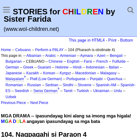
STORIES for
C
H
I
L
D
R
E
N
by
Sister Farida
(www.wol-children.net)
This page in HTML4
-
Print
-
Bottom
Home
--
Cebuano
--
Perform a P8LAY
-- 104 (Pharaoh is obstinate 4)
This page in: --
Albanian
--
Arabic
--
Armenian
--
Aymara
--
Azeri
--
Bengali
--
Bulgarian
-- CEBUANO --
Chinese
--
English
--
Farsi
--
French
--
Fulfulde
--
German
--
Greek
--
Guarani
--
Hebrew
--
Hindi
--
Indonesian
--
Italian
--
Japanese
--
Kazakh
--
Korean
--
Kyrgyz
--
Macedonian
--
Malagasy
--
?
Malayalam
--
Platt (Low German)
--
Portuguese
--
Punjabi
--
Quechua
--
Romanian
--
Russian
--
Serbian
--
Sindhi
--
Slovene
--
Spanish-AM
--
Spanish-
?
ES
--
Swedish
--
Swiss German
--
Tamil
--
Turkish
--
Ukrainian
--
Urdu
--
Uzbek
Previous Piece
--
Next Piece
MGA DRAMA -- ipasundayag kini alang sa imong mga higala!
M
G
A
D
U
L
A
angayan ipasundayag sa mga bata
104. Nagpagahi si Paraon 4