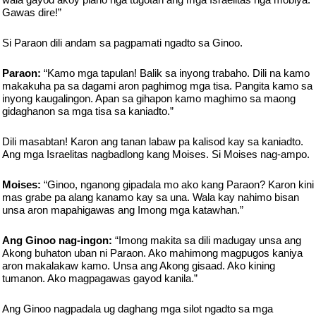
Gawas dire!”
Si Paraon dili andam sa pagpamati ngadto sa Ginoo.
Paraon:
“Kamo mga tapulan! Balik sa inyong trabaho. Dili na kamo
makakuha pa sa dagami aron paghimog mga tisa. Pangita kamo sa
inyong kaugalingon. Apan sa gihapon kamo maghimo sa maong
gidaghanon sa mga tisa sa kaniadto.”
Dili masabtan! Karon ang tanan labaw pa kalisod kay sa kaniadto.
Ang mga Israelitas nagbadlong kang Moises. Si Moises nag-ampo.
Moises:
“Ginoo, nganong gipadala mo ako kang Paraon? Karon kini
mas grabe pa alang kanamo kay sa una. Wala kay nahimo bisan
unsa aron mapahigawas ang Imong mga katawhan.”
Ang Ginoo nag-ingon:
“Imong makita sa dili madugay unsa ang
Akong buhaton uban ni Paraon. Ako mahimong magpugos kaniya
aron makalakaw kamo. Unsa ang Akong gisaad. Ako kining
tumanon. Ako magpagawas gayod kanila.”
Ang Ginoo nagpadala ug daghang mga silot ngadto sa mga