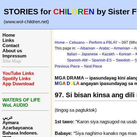
STORIES for
C
H
I
L
D
R
E
N
by Sister F
(www.wol-children.net)
Home
Links
Home
--
Cebuano
--
Perform a P8LAY
-- 097 (Who
Contact
This page in: --
Albanian
--
Arabic
--
Armenian
--
A
About us
Italian
--
Japanese
--
Kazakh
--
Korean
--
Impressum
Spanish-AM
--
Spanish-ES
--
Swedish
--
S
Site Map
Previous Piece
--
Next Piece
YouTube Links
MGA DRAMA -- ipasundayag kini alang
Spotify Links
M
G
A
D
U
L
A
angayan ipasundayag sa m
App Download
97. Si bisan kinsa ang dil
WATERS OF LIFE
WoL AUDIO
(tingog sa pagtuktok)
عربي
1st tawo:
“Karon siya nagsugod na usab.
Aymara
Azərbaycanca
Bahasa Indones.
Babaye:
“Siya naghimo kanako nga mas