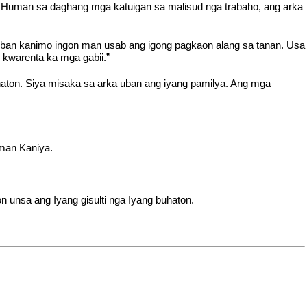
. Human sa daghang mga katuigan sa malisud nga trabaho, ang arka
ban kanimo ingon man usab ang igong pagkaon alang sa tanan. Usa
kwarenta ka mga gabii.”
haton. Siya misaka sa arka uban ang iyang pamilya. Ang mga
uman Kaniya.
 unsa ang Iyang gisulti nga Iyang buhaton.