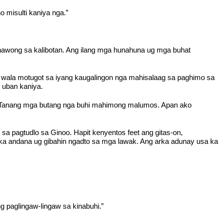
misulti kaniya nga.”
awong sa kalibotan. Ang ilang mga hunahuna ug mga buhat
a wala motugot sa iyang kaugalingon nga mahisalaag sa paghimo sa
y uban kaniya.
. Tanang mga butang nga buhi mahimong malumos. Apan ako
sa pagtudlo sa Ginoo. Hapit kenyentos feet ang gitas-on,
o ka andana ug gibahin ngadto sa mga lawak. Ang arka adunay usa ka
 paglingaw-lingaw sa kinabuhi.”