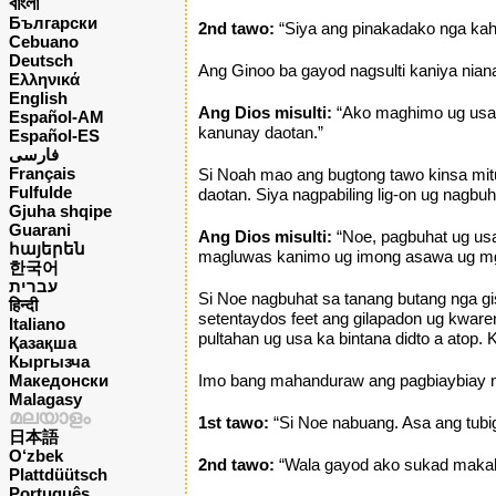
বাংলা
Български
2nd tawo:
“Siya ang pinakadako nga kah
Cebuano
Deutsch
Ang Ginoo ba gayod nagsulti kaniya nian
Ελληνικά
English
Ang Dios misulti:
“Ako maghimo ug usa 
Español-AM
kanunay daotan.”
Español-ES
فارسی
Français
Si Noah mao ang bugtong tawo kinsa mitu
Fulfulde
daotan. Siya nagpabiling lig-on ug nagbu
Gjuha shqipe
Guarani
Ang Dios misulti:
“Noe, pagbuhat ug us
հայերեն
magluwas kanimo ug imong asawa ug mga
한국어
עברית
Si Noe nagbuhat sa tanang butang nga gis
हिन्दी
setentaydos feet ang gilapadon ug kware
Italiano
pultahan ug usa ka bintana didto a atop. 
Қазақша
Кыргызча
Македонски
Imo bang mahanduraw ang pagbiaybiay ng
Malagasy
മലയാളം
1st tawo:
“Si Noe nabuang. Asa ang tub
日本語
O‘zbek
2nd tawo:
“Wala gayod ako sukad makakit
Plattdüütsch
Português