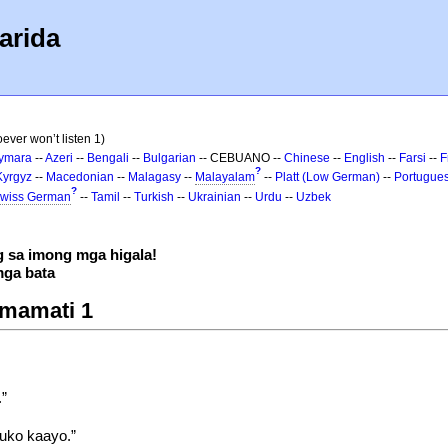
arida
ever won’t listen 1)
ymara
--
Azeri
--
Bengali
--
Bulgarian
-- CEBUANO --
Chinese
--
English
--
Farsi
--
F
?
Kyrgyz
--
Macedonian
--
Malagasy
--
Malayalam
--
Platt (Low German)
--
Portugue
?
wiss German
--
Tamil
--
Turkish
--
Ukrainian
--
Urdu
--
Uzbek
 sa imong mga higala!
ga bata
i mamati 1
”
uko kaayo.”