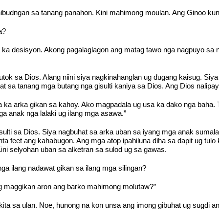
ibudngan sa tanang panahon. Kini mahimong moulan. Ang Ginoo kuno 
a?
ka desisyon. Akong pagalaglagon ang matag tawo nga nagpuyo sa n
tok sa Dios. Alang niini siya nagkinahanglan ug dugang kaisug. Siy
hat sa tanang mga butang nga gisulti kaniya sa Dios. Ang Dios nalipa
a ka arka gikan sa kahoy. Ako magpadala ug usa ka dako nga baha
 anak nga lalaki ug ilang mga asawa.”
ulti sa Dios. Siya nagbuhat sa arka uban sa iyang mga anak sumala 
nta feet ang kahabugon. Ang mga atop ipahiluna diha sa dapit ug tul
Kini selyohan uban sa alketran sa sulod ug sa gawas.
a ilang nadawat gikan sa ilang mga silingan?
ig maggikan aron ang barko mahimong molutaw?”
a sa ulan. Noe, hunong na kon unsa ang imong gibuhat ug sugdi ang