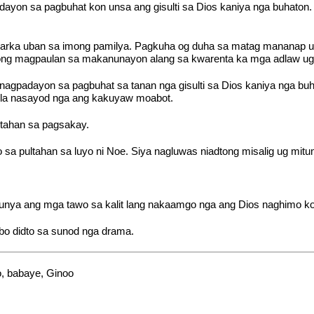
ayon sa pagbuhat kon unsa ang gisulti sa Dios kaniya nga buhaton
 arka uban sa imong pamilya. Pagkuha og duha sa matag mananap u
ng magpaulan sa makanunayon alang sa kwarenta ka mga adlaw ug 
 nagpadayon sa pagbuhat sa tanan nga gisulti sa Dios kaniya nga bu
ila nasayod nga ang kakuyaw moabot.
ltahan sa pagsakay.
 sa pultahan sa luyo ni Noe. Siya nagluwas niadtong misalig ug mit
unya ang mga tawo sa kalit lang nakaamgo nga ang Dios naghimo kon
bo didto sa sunod nga drama.
, babaye, Ginoo