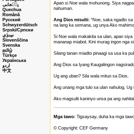
Apan si Noe wala mohunong. Siya nagpad
پن٘جابی
nahuman.
Quechua
Română
Русский
Ang Dios misulti:
“Noe, saka ngadto sa
Schwyzerdütsch
na lang ka semana, ug unya Ako mahimo
Srpski/Српски
Si Noe wala makakita sa ulan, apan siya
Slovenščina
mananap miabot. Kini murag ingon nga s
Svenska
தமிழ்
Silang tanan miadto pinaagi sa usa ka pu
Türkçe
Українська
Ang Dios sa Iyang Kaugalingon nagsirado
اردو
中文
Ug ang uban? Sila wala mituo sa Dios.
Ang unang mga tulo sa ulan nahulog. Ug 
Ako magsulti kaninyo unsa pa ang nahita
Mga tawo:
Tigsaysay, duha ka mga tawo
© Copyright: CEF Germany