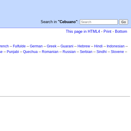
Search in
"Cebuano"
:
This page in HTML4
-
Print
-
Bottom
rench
--
Fulfulde
--
German
--
Greek
--
Guarani
--
Hebrew
--
Hindi
--
Indonesian
--
se
--
Punjabi
--
Quechua
--
Romanian
--
Russian
--
Serbian
--
Sindhi
--
Slovene
--