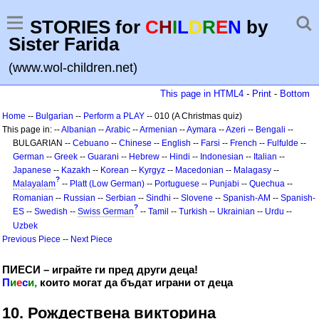
STORIES for
C
H
I
L
D
R
E
N
by
Sister Farida
(www.wol-children.net)
This page in HTML4
-
Print
-
Bottom
Home
--
Bulgarian
--
Perform a PLAY
-- 010 (A Christmas quiz)
This page in: --
Albanian
--
Arabic
--
Armenian
--
Aymara
--
Azeri
--
Bengali
--
BULGARIAN --
Cebuano
--
Chinese
--
English
--
Farsi
--
French
--
Fulfulde
--
German
--
Greek
--
Guarani
--
Hebrew
--
Hindi
--
Indonesian
--
Italian
--
Japanese
--
Kazakh
--
Korean
--
Kyrgyz
--
Macedonian
--
Malagasy
--
?
Malayalam
--
Platt (Low German)
--
Portuguese
--
Punjabi
--
Quechua
--
Romanian
--
Russian
--
Serbian
--
Sindhi
--
Slovene
--
Spanish-AM
--
Spanish-
?
ES
--
Swedish
--
Swiss German
--
Tamil
--
Turkish
--
Ukrainian
--
Urdu
--
Uzbek
Previous Piece
--
Next Piece
ПИЕСИ – играйте ги пред други деца!
П
и
е
с
и,
които могат да бъдат играни от деца
10. Рождествена викторина