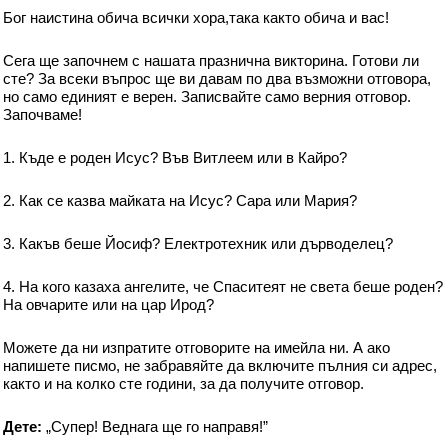
Бог наистина обича всички хора,така както обича и вас!
Сега ще започнем с нашата празнична викторина. Готови ли
сте? За всеки въпрос ще ви давам по два възможни отговора,
но само единият е верен. Записвайте само верния отговор.
Започваме!
1. Къде е роден Исус? Във Витлеем или в Кайро?
2. Как се казва майката на Исус? Сара или Мария?
3. Какъв беше Йосиф? Електротехник или дърводелец?
4. На кого казаха ангелите, че Спаситеят не света беше роден?
На овчарите или на цар Ирод?
Можете да ни изпратите отговорите на имейла ни. А ако
напишете писмо, не забравяйте да включите пълния си адрес,
както и на колко сте години, за да получите отговор.
Дете:
„Супер! Веднага ще го направя!”