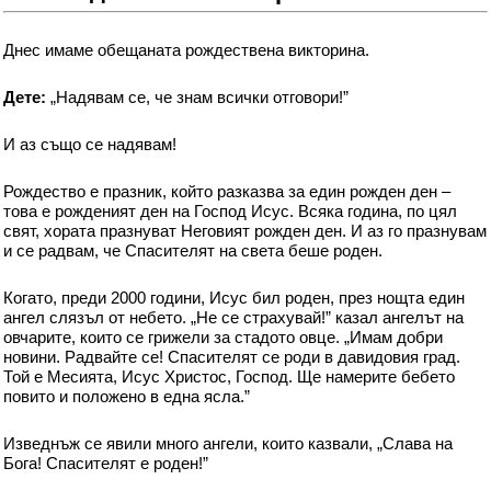
Днес имаме обещаната рождествена викторина.
Дете:
„Надявам се, че знам всички отговори!”
И аз също се надявам!
Рождество е празник, който разказва за един рожден ден –
това е рожденият ден на Господ Исус. Всяка година, по цял
свят, хората празнуват Неговият рожден ден. И аз го празнувам
и се радвам, че Спасителят на света беше роден.
Когато, преди 2000 години, Исус бил роден, през нощта един
ангел слязъл от небето. „Не се страхувай!” казал ангелът на
овчарите, които се грижели за стадото овце. „Имам добри
новини. Радвайте се! Спасителят се роди в давидовия град.
Той е Месията, Исус Христос, Господ. Ще намерите бебето
повито и положено в една ясла.”
Изведнъж се явили много ангели, които казвали, „Слава на
Бога! Спасителят е роден!”