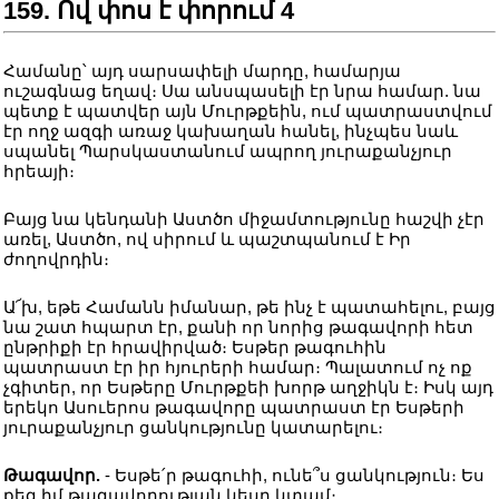
159. Ով փոս է փորում 4
Համանը՝ այդ սարսափելի մարդը, համարյա
ուշագնաց եղավ։ Սա անսպասելի էր նրա համար. նա
պետք է պատվեր այն Մուրթքեին, ում պատրաստվում
էր ողջ ազգի առաջ կախաղան հանել, ինչպես նաև
սպանել Պարսկաստանում ապրող յուրաքանչյուր
հրեայի։
Բայց նա կենդանի Աստծո միջամտությունը հաշվի չէր
առել, Աստծո, ով սիրում և պաշտպանում է Իր
ժողովրդին։
Ա՜խ, եթե Համանն իմանար, թե ինչ է պատահելու, բայց
նա շատ հպարտ էր, քանի որ նորից թագավորի հետ
ընթրիքի էր հրավիրված։ Եսթեր թագուհին
պատրաստ էր իր հյուրերի համար։ Պալատում ոչ ոք
չգիտեր, որ Եսթերը Մուրթքեի խորթ աղջիկն է։ Իսկ այդ
երեկո Ասուերոս թագավորը պատրաստ էր Եսթերի
յուրաքանչյուր ցանկությունը կատարելու։
Թագավոր.
- Եսթե՛ր թագուհի, ունե՞ս ցանկություն։ Ես
քեզ իմ թագավորության կեսը կտամ։