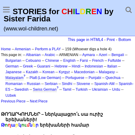
STORIES for
C
H
I
L
D
R
E
N
by
Sister Farida
(www.wol-children.net)
This page in HTML4
-
Print
-
Bottom
Home
--
Armenian
--
Perform a PLAY
-- 159 (Whoever digs a hole 4)
This page in: --
Albanian
--
Arabic
-- ARMENIAN --
Aymara
--
Azeri
--
Bengali
--
Bulgarian
--
Cebuano
--
Chinese
--
English
--
Farsi
--
French
--
Fulfulde
--
German
--
Greek
--
Guarani
--
Hebrew
--
Hindi
--
Indonesian
--
Italian
--
Japanese
--
Kazakh
--
Korean
--
Kyrgyz
--
Macedonian
--
Malagasy
--
?
Malayalam
--
Platt (Low German)
--
Portuguese
--
Punjabi
--
Quechua
--
Romanian
--
Russian
--
Serbian
--
Sindhi
--
Slovene
--
Spanish-AM
--
Spanish-
?
ES
--
Swedish
--
Swiss German
--
Tamil
--
Turkish
--
Ukrainian
--
Urdu
--
Uzbek
Previous Piece
--
Next Piece
ԹՈՂԱՐԿՈՒՄՆԵՐ – ներկայացրո՛ւ սա ուրիշ
երեխաների!
Թ
ո
ղ
ա
ր
կ
ու
մ
ն
ե
ր
երեխաների համար