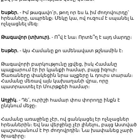
Եսթեր.
- Իմ թագավո՛ր, թող որ ես և իմ ժողովուրդը՝
հրեաները, ապրենք։ Մեկը կա, ով ուզում է սպանել և
ոչնչացնել մեզ։
Թագավոր (տխուր).
- Ո՞վ է նա։ Որտե՞ղ է այդ մարդը։
Եսթեր.
- Այս Համանը քո ամենավատ թշնամին է։
Թագավորի բարկությունը լցվեց, իսկ Համանը
պայքարում էր իր կյանքի համար, բայց իզուր։
Ծառաները փակեցին նրա աչքերը և դուրս տարան։
Համանը մեռավ այն կախաղանի վրա, որը
պատրաստել էր Մուրթքեի համար։
Աղջիկ.
- Դե՛, ուրիշի համար փոս փորողը ինքն է
ընկնում մեջը։
Համանը առաջինը չէր, ով ցանկացել էր ոչնչացներ
հրեաներին։ Եվ նա վերջինը չէր լինելու, բայց Աստված
պաշտպանում է Իր ժողովրդին։ Նա խափանեց չարի
ծրագիրը։