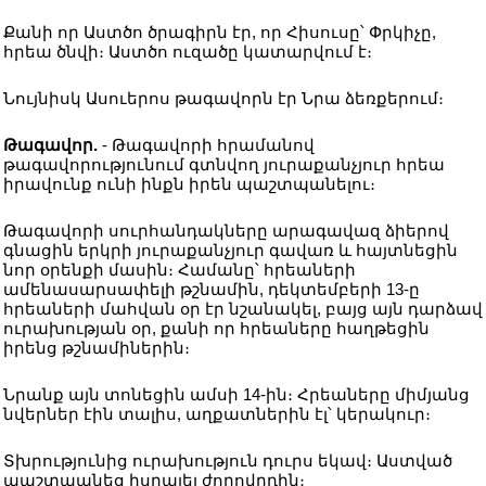
Քանի որ Աստծո ծրագիրն էր, որ Հիսուսը՝ Փրկիչը,
հրեա ծնվի։ Աստծո ուզածը կատարվում է։
Նույնիսկ Ասուերոս թագավորն էր Նրա ձեռքերում։
Թագավոր.
- Թագավորի հրամանով
թագավորությունում գտնվող յուրաքանչյուր հրեա
իրավունք ունի ինքն իրեն պաշտպանելու։
Թագավորի սուրհանդակները արագավազ ձիերով
գնացին երկրի յուրաքանչյուր գավառ և հայտնեցին
նոր օրենքի մասին։ Համանը՝ հրեաների
ամենասարսափելի թշնամին, դեկտեմբերի 13-ը
հրեաների մահվան օր էր նշանակել, բայց այն դարձավ
ուրախության օր, քանի որ հրեաները հաղթեցին
իրենց թշնամիներին։
Նրանք այն տոնեցին ամսի 14-ին։ Հրեաները միմյանց
նվերներ էին տալիս, աղքատներին էլ՝ կերակուր։
Տխրությունից ուրախություն դուրս եկավ։ Աստված
պաշտպանեց իսրայել ժողովրդին։