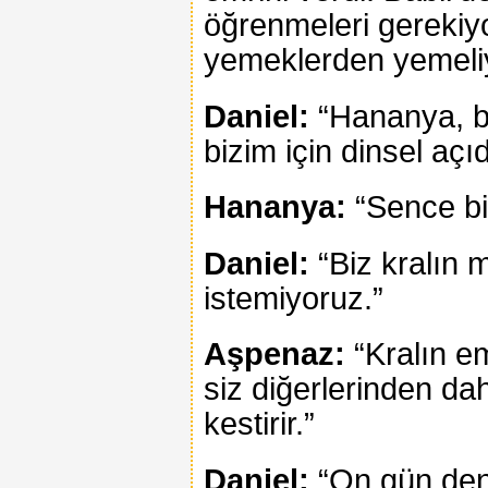
öğrenmeleri gerekiyor
yemeklerden yemeliy
Daniel:
“Hananya, b
bizim için dinsel açıd
Hananya:
“Sence bi
Daniel:
“Biz kralın
istemiyoruz.”
Aşpenaz:
“Kralın em
siz diğerlerinden da
kestirir.”
Daniel:
“On gün den