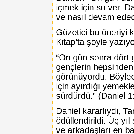
içmek için su ver. Da
ve nasıl devam edece
Gözetici bu öneriyi 
Kitap’ta şöyle yazıyo
“On gün sonra dört g
gençlerin hepsinden 
görünüyordu. Böylec
için ayırdığı yemekl
sürdürdü.” (Daniel 
Daniel kararlıydı, Ta
ödüllendirildi. Üç yı
ve arkadaşları en baş