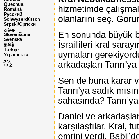
Quechua
hizmetimde çalışmala
Română
Русский
olanlarını seç. Görü
Schwyzerdütsch
Srpski/Српски
En sonunda büyük bir
Slovenščina
Svenska
İsraillileri kral sar
தமிழ்
Türkçe
uymaları gerekiyordu
Українська
اردو
arkadaşları Tanrı’ya
中文
Sen de buna karar v
Tanrı’ya sadık mısın
sahasında? Tanrı’ya
Daniel ve arkadaşlar
karşılaştılar. Kral, t
emrini verdi. Babil’