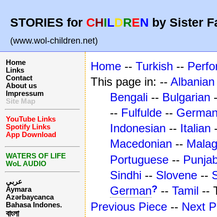
STORIES for
C
H
I
L
D
R
E
N
by Sister F
(www.wol-children.net)
Home
Home
--
Turkish
--
Perf
Links
Contact
This page in: --
Albanian
About us
Impressum
Bengali
--
Bulgarian
Site Map
--
Fulfulde
--
Germa
YouTube Links
Indonesian
--
Italian
Spotify Links
App Download
Macedonian
--
Mala
WATERS OF LIFE
Portuguese
--
Punjab
WoL AUDIO
Sindhi
--
Slovene
--
عربي
?
German
--
Tamil
--
Aymara
Azərbaycanca
Previous Piece
--
Next P
Bahasa Indones.
বাংলা