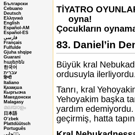
Български
TİYATRO OYUNLARI 
Cebuano
Deutsch
oyna!
Ελληνικά
English
Çocukların oynama
Español-AM
Español-ES
فارسی
83. Daniel’in D
Français
Fulfulde
Gjuha shqipe
Guarani
Büyük kral Nebukadn
հայերեն
한국어
ordusuyla ilerliyor
עברית
हिन्दी
Italiano
Tanrı, kral Yehoyakim
Қазақша
Кыргызча
Yehoyakim başka tanr
Македонски
Malagasy
yardım edemiyordu. 
മലയാളം
日本語
geçirmiş, hatta tapına
O‘zbek
Plattdüütsch
Português
Kral Nebukadnessa
پن٘جابی