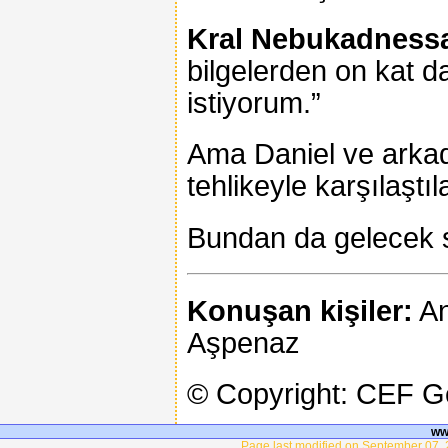
Kral Nebukadnessa
bilgelerden on kat d
istiyorum.”
Ama Daniel ve arkad
tehlikeyle karşılaştıla
Bundan da gelecek 
Konuşan kişiler:
An
Aşpenaz
© Copyright: CEF 
ww
Page last modified on September 07, 