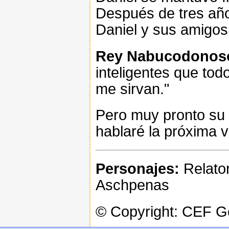
Después de tres año
Daniel y sus amigos
Rey Nabucodonos
inteligentes que tod
me sirvan."
Pero muy pronto su v
hablaré la próxima v
Personajes:
Relator
Aschpenas
© Copyright: CEF 