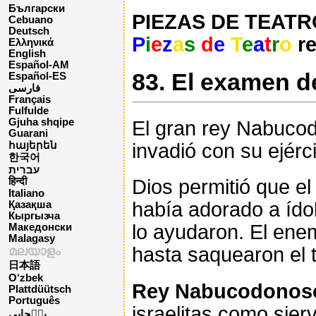
Български
PIEZAS DE TEATRO 
Cebuano
Deutsch
P
i
e
z
a
s
d
e
T
e
a
t
r
o
re
Ελληνικά
English
Español-AM
83. El examen d
Español-ES
فارسی
Français
Fulfulde
Gjuha shqipe
El gran rey Nabucodo
Guarani
invadió con su ejérc
հայերեն
한국어
עברית
Dios permitió que el
हिन्दी
Italiano
había adorado a ídol
Қазақша
Кыргызча
lo ayudaron. El enem
Македонски
Malagasy
hasta saquearon el t
മലയാളം
日本語
O‘zbek
Rey Nabucodonos
Plattdüütsch
Português
israelitas como sierv
پن٘جابی