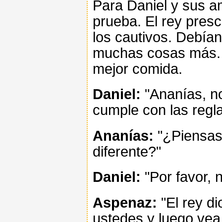
Para Daniel y sus a
prueba. El rey pres
los cautivos. Debían
muchas cosas más. D
mejor comida.
Daniel:
"Ananías, n
cumple con las regl
Ananías:
"¿Piensas
diferente?"
Daniel:
"Por favor, 
Aspenaz:
"El rey di
ustedes y luego vea