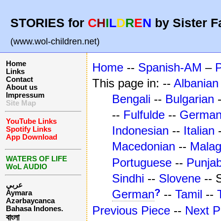
STORIES for
C
H
I
L
D
R
E
N
by Sister F
(www.wol-children.net)
Home
Home
--
Spanish-AM
–
Links
Contact
This page in: --
Albanian
About us
Impressum
Bengali
--
Bulgarian
Site Map
--
Fulfulde
--
Germa
YouTube Links
Indonesian
--
Italian
Spotify Links
App Download
Macedonian
--
Mala
WATERS OF LIFE
Portuguese
--
Punjab
WoL AUDIO
Sindhi
--
Slovene
-- 
عربي
?
German
--
Tamil
--
Aymara
Azərbaycanca
Previous Piece
--
Next P
Bahasa Indones.
বাংলা