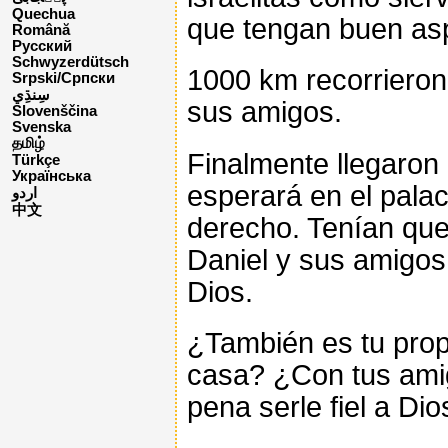
Quechua
que tengan buen asp
Română
Русский
Schwyzerdütsch
1000 km recorrieron 
Srpski/Српски
sus amigos.
Slovenščina
Svenska
தமிழ்
Finalmente llegaron 
Türkçe
Українська
esperará en el pala
اردو
中文
derecho. Tenían que
Daniel y sus amigos t
Dios.
¿También es tu propó
casa? ¿Con tus amig
pena serle fiel a Dio