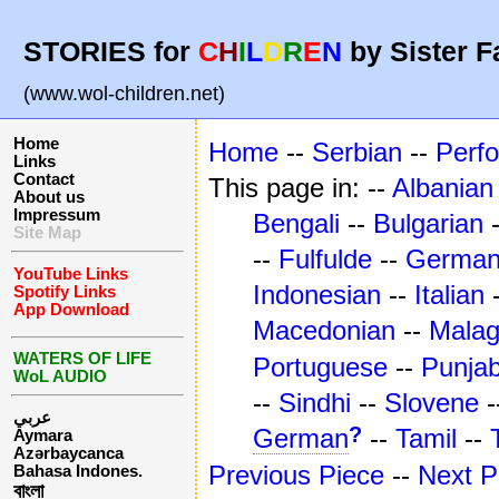
STORIES for
C
H
I
L
D
R
E
N
by Sister F
(www.wol-children.net)
Home
Home
--
Serbian
--
Perf
Links
Contact
This page in: --
Albanian
About us
Impressum
Bengali
--
Bulgarian
Site Map
--
Fulfulde
--
Germa
YouTube Links
Indonesian
--
Italian
Spotify Links
App Download
Macedonian
--
Mala
WATERS OF LIFE
Portuguese
--
Punjab
WoL AUDIO
--
Sindhi
--
Slovene
-
عربي
?
German
--
Tamil
--
Aymara
Azərbaycanca
Previous Piece
--
Next P
Bahasa Indones.
বাংলা