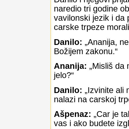
naredio tri godine o
vavilonski jezik i 
carske trpeze morali 
Danilo:
„Ananija, ne
Božijem zakonu.“
Ananija:
„Misliš da
jelo?“
Danilo:
„Izvinite al
nalazi na carskoj trp
Ašpenaz:
„Car je t
vas i ako budete izgl