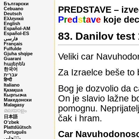
Български
PREDSTAVE – izved
Cebuano
Deutsch
P
r
e
d
s
t
a
v
e
koje dec
Ελληνικά
English
Español-AM
83. Danilov test 
Español-ES
فارسی
Français
Fulfulde
Gjuha shqipe
Veliki car Navuhodon
Guarani
հայերեն
한국어
Za Izraelce beše to 
עברית
हिन्दी
Italiano
Bog je dozvolio da 
Қазақша
Кыргызча
On je slavio lažne b
Македонски
Malagasy
pomognu. Neprijatelj
മലയാളം
čak i hram.
日本語
O‘zbek
Plattdüütsch
Car Navuhodonoso
Português
پن٘جابی