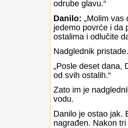
odrube glavu.“
Danilo:
„Molim vas 
jedemo povrće i da 
ostalima i odlučite d
Nadglednik pristade.
„Posle deset dana, Dan
od svih ostalih.“
Zato im je nadglednik
vodu.
Danilo je ostao jak. 
nagrađen. Nakon tri 