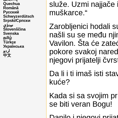
služe. Uzmi najjače 
Quechua
Română
muškarce.“
Русский
Schwyzerdütsch
Srpski/Српски
Zarobljenici hodali s
Slovenščina
našli su se među nji
Svenska
தமிழ்
Vavilon. Šta će zateć
Türkçe
Українська
pokore svakoj naredb
اردو
中文
njegovi prijatelji čvr
Da li i ti imaš isti st
kuće?
Kada si sa svojim pri
se biti veran Bogu!
Danilo i njegovi prija