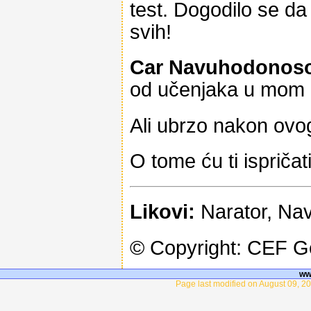
test. Dogodilo se da s
svih!
Car Navuhodonoso
od učenjaka u mom c
Ali ubrzo nakon ovog
O tome ću ti ispričat
Likovi:
Narator, Nav
© Copyright: CEF 
ww
Page last modified on August 09, 2