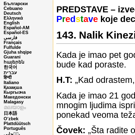
Български
PREDSTAVE – izved
Cebuano
Deutsch
P
r
e
d
s
t
a
v
e
koje dec
Ελληνικά
English
Español-AM
143. Nalik Kinez
Español-ES
فارسی
Français
Fulfulde
Gjuha shqipe
Kada je imao pet god
Guarani
bude kad poraste.
հայերեն
한국어
עברית
H.T:
„Kad odrastem, 
हिन्दी
Italiano
Қазақша
Кыргызча
Kada je imao 21 godi
Македонски
Malagasy
mnogim ljudima isprič
മലയാളം
ponekad veoma tež
日本語
O‘zbek
Plattdüütsch
Čovek:
„Šta radite 
Português
پن٘جابی