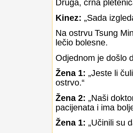
Druga, crna pletenic
Kinez:
„Sada izgled
Na ostrvu Tsung Ming,
lečio bolesne.
Odjednom je došlo d
Žena 1:
„Jeste li ču
ostrvo.“
Žena 2:
„Naši doktor
pacijenata i ima bol
Žena 1:
„Učinili su 