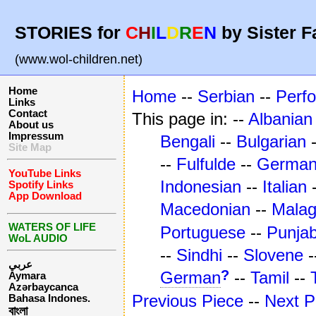
STORIES for
C
H
I
L
D
R
E
N
by Sister F
(www.wol-children.net)
Home
Home
--
Serbian
--
Perf
Links
Contact
This page in: --
Albanian
About us
Impressum
Bengali
--
Bulgarian
Site Map
--
Fulfulde
--
Germa
YouTube Links
Indonesian
--
Italian
Spotify Links
App Download
Macedonian
--
Mala
WATERS OF LIFE
Portuguese
--
Punjab
WoL AUDIO
--
Sindhi
--
Slovene
-
عربي
?
German
--
Tamil
--
Aymara
Azərbaycanca
Previous Piece
--
Next P
Bahasa Indones.
বাংলা