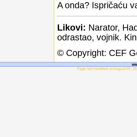
A onda? Ispričaću v
Likovi:
Narator, Had
odrastao, vojnik. Ki
© Copyright: CEF 
ww
Page last modified on August 09, 20