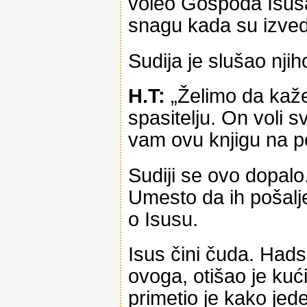
voleo Gospoda Isusa
snagu kada su izved
Sudija je slušao nji
H.T:
„Želimo da kaž
spasitelju. On voli s
vam ovu knjigu na p
Sudiji se ovo dopalo
Umesto da ih pošalje
o Isusu.
Isus čini čuda. Hads
ovoga, otišao je kući
primetio je kako jede