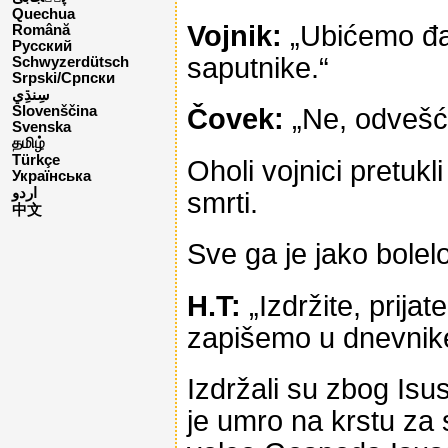
Quechua
Vojnik:
„Ubićemo đav
Română
Русский
saputnike.“
Schwyzerdütsch
Srpski/Српски
Čovek:
„Ne, odvešće
Slovenščina
Svenska
தமிழ்
Türkçe
Oholi vojnici pretuk
Українська
اردو
smrti.
中文
Sve ga je jako bolel
H.T:
„Izdržite, prijat
zapišemo u dnevnik
Izdržali su zbog Isus
je umro na krstu za 