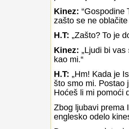
Kinez:
“Gospodine Te
zašto se ne oblačite
H.T:
„Zašto? To je do
Kinez:
„Ljudi bi vas 
kao mi.“
H.T:
„Hm! Kada je Is
što smo mi. Postao 
Hoćeš li mi pomoći 
Zbog ljubavi prema 
englesko odelo kin