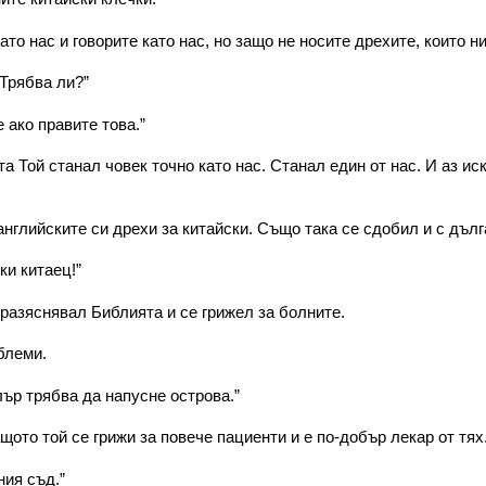
ато нас и говорите като нас, но защо не носите дрехите, които н
 Трябва ли?”
 ако правите това.”
а Той станал човек точно като нас. Станал един от нас. И аз ис
глийските си дрехи за китайски. Също така се сдобил и с дълга
ки китаец!”
разяснявал Библията и се грижел за болните.
блеми.
лър трябва да напусне острова.”
ото той се грижи за повече пациенти и е по-добър лекар от тях.
ния съд.”