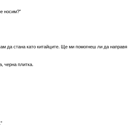
ие носим?”
кам да стана като китайците. Ще ми помогнеш ли да направя
, черна плитка.
”