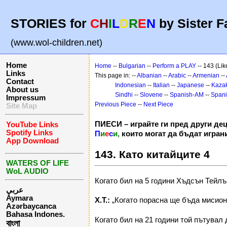
STORIES for
C
H
I
L
D
R
E
N
by Sister F
(www.wol-children.net)
Home
Home
--
Bulgarian
--
Perform a PLAY
-- 143 (Lik
Links
This page in: --
Albanian
--
Arabic
--
Armenian
--
Contact
Indonesian
--
Italian
--
Japanese
--
Kaza
About us
Sindhi
--
Slovene
--
Spanish-AM
--
Span
Impressum
Previous Piece
--
Next Piece
Site Map
ПИЕСИ – играйте ги пред други дец
YouTube Links
Spotify Links
П
и
е
с
и,
които могат да бъдат игран
App Download
143. Като китайците 4
WATERS OF LIFE
WoL AUDIO
Когато бил на 5 години Хъдсън Тейлъ
عربي
Aymara
Х.Т.:
„Когато порасна ще бъда мисионе
Azərbaycanca
Bahasa Indones.
Когато бил на 21 години той пътувал 
বাংলা