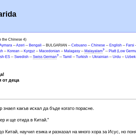
arida
e the Chinese 4)
Aymara
--
Azeri
--
Bengali
-- BULGARIAN --
Cebuano
--
Chinese
--
English
--
Farsi
?
kh
--
Korean
--
Kyrgyz
--
Macedonian
--
Malagasy
--
Malayalam
--
Platt (Low Germ
?
ish-ES
--
Swedish
--
Swiss German
--
Tamil
--
Turkish
--
Ukrainian
--
Urdu
--
Uzbek
а!
и от деца
р знаел какъв искал да бъде когато порасне.
р и ще отида в Китай.”
до Китай, научил езика и разказал на много хора за Исус, но пон