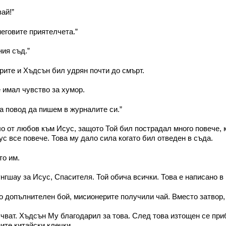
ай!”
еговите приятелчета.”
ния съд.”
ите и Хъдсън бил удрян почти до смърт.
 имал чувство за хумор.
а повод да пишем в журналите си.”
от любов към Исус, защото Той бил пострадал много повече, ко
с все повече. Това му дало сила когато бил отведен в съда.
то им.
нгшау за Исус, Спасителя. Той обича всички. Това е написано в
о допълнителен бой, мисионерите получили чай. Вместо затвор,
учват. Хъдсън Му благодарил за това. След това изтощен се при
ите китайски клечки.