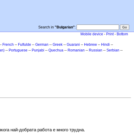
Search in
"Bulgarian"
:
Mobile device
-
Print
-
Bottom
--
French
--
Fulfulde
--
German
--
Greek
--
Guarani
--
Hebrew
--
Hindi
--
an)
--
Portuguese
--
Punjabi
--
Quechua
--
Romanian
--
Russian
--
Serbian
--
якога най-добрата работа е много трудна.