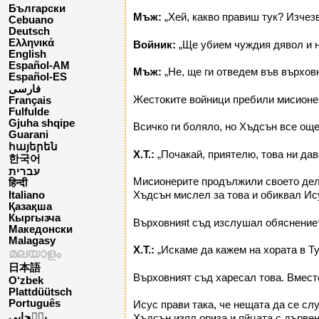
Български
Мъж:
„Хей, какво правиш тук? Изчезв
Cebuano
Deutsch
Ελληνικά
Войник:
„Ще убием чуждия дявол и н
English
Español-AM
Мъж:
„Не, ще ги отведем във върхов
Español-ES
فارسی
Жестоките войници пребили мисионер
Français
Fulfulde
Gjuha shqipe
Всичко ги боляло, но Хъдсън все още
Guarani
հայերեն
Х.Т.:
„Почакай, приятелю, това ни дав
한국어
עברית
Мисионерите продължили своето дело 
हिन्दी
Хъдсън мислел за това и обиквал Ису
Italiano
Қазақша
Кыргызча
Върховнияt съд изслушал обяснение
Македонски
Malagasy
Х.Т.:
„Искаме да кажем на хората в Ту
മലയാളം
日本語
Върховният съд харесал това. Вмест
O‘zbek
Plattdüütsch
Português
Исус прави така, че нещата да се сл
پن٘جابی
Хъдсън изял ориза и яйцата с дървен