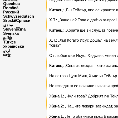
Quechua
Română
Китаец:
„Г-н Тейлър, вие се храните к
Русский
Schwyzerdütsch
Х.Т.:
„Защо не? Това е добър въпрос!
Srpski/Српски
Slovenščina
Китаец:
„Хората ще ви слушат повече
Svenska
தமிழ்
Х.Т.:
„Хм! Когато Исус дошъл на земят
Türkçe
това?”
Українська
اردو
中文
От любов към Исус, Хъдсън сменил ан
Китаец:
„Сега изглеждаш като истинс
На остров Цунг Минг, Хъдсън Тейлър 
Но изведнъж се появили някакви про
Жена 1:
„Чули това? Добрият г-н Тей
Жена 2:
„Нашите лекари завиждат, защ
Жена 1:
„Те го обвиниха пред Върхов