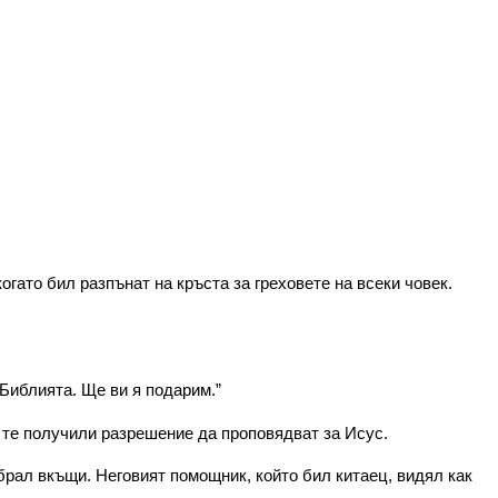
гато бил разпънат на кръста за греховете нa всеки човек.
 Библията. Ще ви я подарим.”
 те получили разрешение да проповядват за Исус.
брал вкъщи. Неговият помощник, който бил китаец, видял как