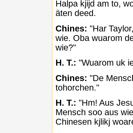
Halpa kjijd am to, w
äten deed.
Chines:
"Har Taylor,
wie. Oba wuarom dei
wie?"
H. T.:
"Wuarom uk iej
Chines:
"De Mensch
tohorchen."
H. T.:
"Hm! Aus Jesu
Mensch soo aus wie. 
Chinesen kjlikj woar