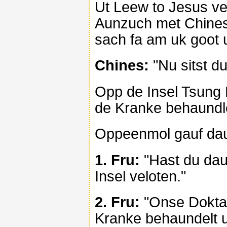
Ut Leew to Jesus v
Aunzuch met Chines
sach fa am uk goot u
Chines:
"Nu sitst d
Opp de Insel Tsung 
de Kranke behaundl
Oppeenmol gauf dau
1. Fru:
"Hast du dau
Insel veloten."
2. Fru:
"Onse Doktac
Kranke behaundelt u