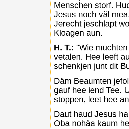
Menschen storf. Hu
Jesus noch väl mea.
Jerecht jeschlapt w
Kloagen aun.
H. T.:
"Wie muchten 
vetalen. Hee leeft a
schenkjen junt dit B
Däm Beaumten jefol 
gauf hee iend Tee. U
stoppen, leet hee an
Daut haud Jesus ha
Oba nohäa kaum hee