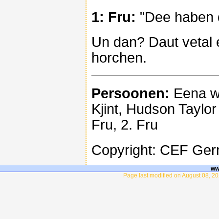
1: Fru:
"Dee haben d
Un dan? Daut vetal 
horchen.
Persoonen:
Eena wa
Kjint, Hudson Taylo
Fru, 2. Fru
Copyright: CEF Ge
ww
Page last modified on August 08, 20