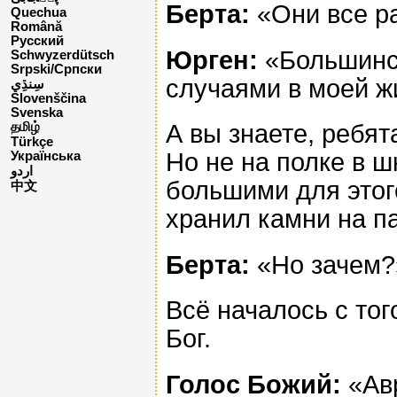
Берта:
«Они все р
Quechua
Română
Русский
Юрген:
«Большинст
Schwyzerdütsch
Srpski/Српски
случаями в моей ж
Slovenščina
Svenska
А вы знаете, ребят
தமிழ்
Türkçe
Но не на полке в 
Українська
اردو
большими для этого
中文
хранил камни на п
Берта:
«Но зачем?
Всё началось с тог
Бог.
Голос Божий:
«Авр