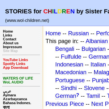
STORIES for
C
H
I
L
D
R
E
N
by Sister F
(www.wol-children.net)
Home
Home
--
Russian
--
Perf
Links
Contact
This page in: --
Albanian
About us
Impressum
Bengali
--
Bulgarian
Site Map
--
Fulfulde
--
Germa
YouTube Links
Indonesian
--
Italian
Spotify Links
App Download
Macedonian
--
Mala
WATERS OF LIFE
Portuguese
--
Punjab
WoL AUDIO
--
Sindhi
--
Slovene
-
عربي
?
German
--
Tamil
--
Aymara
Azərbaycanca
Previous Piece
--
Next P
Bahasa Indones.
বাংলা