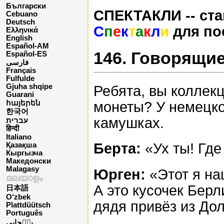
Български
СПЕКТАКЛИ -- ста
Cebuano
Deutsch
С
п
е
к
т
а
к
л
и
для по
Ελληνικά
English
Español-AM
146. Говорящие
Español-ES
فارسی
Français
Fulfulde
Gjuha shqipe
Ребята, вы коллек
Guarani
монеты? У немецко
հայերեն
한국어
камушках.
עברית
हिन्दी
Italiano
Берта:
«Ух ты! Где
Қазақша
Кыргызча
Македонски
Malagasy
Юрген:
«Этот я на
മലയാളം
А это кусочек Берл
日本語
O‘zbek
дядя привёз из Дол
Plattdüütsch
Português
پن٘جابی