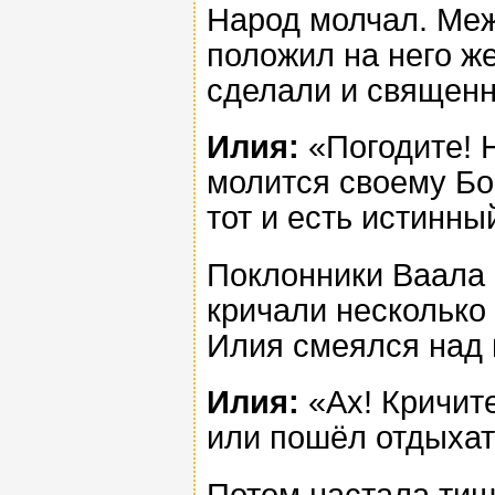
Народ молчал. Меж
положил на него ж
сделали и священн
Илия:
«Погодите! Н
молится своему Бог
тот и есть истинны
Поклонники Ваала 
кричали несколько 
Илия смеялся над 
Илия:
«Ах! Кричите
или пошёл отдыхат
Потом настала тиш