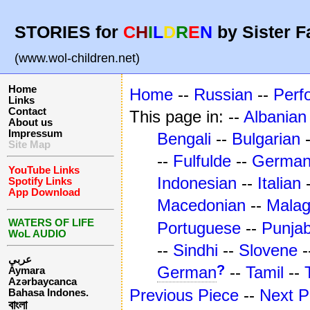
STORIES for
C
H
I
L
D
R
E
N
by Sister F
(www.wol-children.net)
Home
Home
--
Russian
--
Perf
Links
Contact
This page in: --
Albanian
About us
Impressum
Bengali
--
Bulgarian
Site Map
--
Fulfulde
--
Germa
YouTube Links
Indonesian
--
Italian
Spotify Links
App Download
Macedonian
--
Mala
WATERS OF LIFE
Portuguese
--
Punjab
WoL AUDIO
--
Sindhi
--
Slovene
-
عربي
?
German
--
Tamil
--
Aymara
Azərbaycanca
Previous Piece
--
Next P
Bahasa Indones.
বাংলা