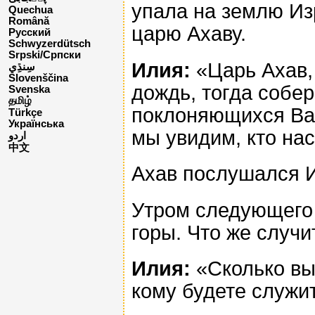
упала на землю Из
Quechua
Română
царю Ахаву.
Русский
Schwyzerdütsch
Srpski/Српски
Илия:
«Царь Ахав,
Slovenščina
дождь, тогда собер
Svenska
தமிழ்
поклоняющихся Ваа
Türkçe
Українська
мы увидим, кто на
اردو
中文
Ахав послушался 
Утром следующего 
горы. Что же случи
Илия:
«Сколько вы
кому будете служит