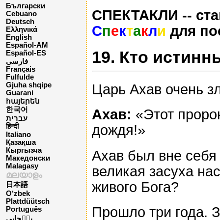
Български
СПЕКТАКЛИ -- ста
Cebuano
Deutsch
С
п
е
к
т
а
к
л
и
для по
Ελληνικά
English
Español-AM
19. Кто истинн
Español-ES
فارسی
Français
Fulfulde
Gjuha shqipe
Царь Ахав очень з
Guarani
հայերեն
한국어
Ахав:
«Этот пророк
עברית
дождя!»
हिन्दी
Italiano
Қазақша
Кыргызча
Ахав был вне себя 
Македонски
Malagasy
великая засуха нас
മലയാളം
живого Бога?
日本語
O‘zbek
Plattdüütsch
Прошло три года. З
Português
پن٘جابی