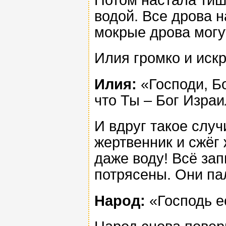
водой. Все дрова н
мокрые дрова могу
Илия громко и иск
Илия:
«Господи, Б
что Ты – Бог Израил
И вдруг такое случ
жертвенник и сжёг 
даже воду! Всё за
потрясены. Они пал
Народ:
«Господь ес