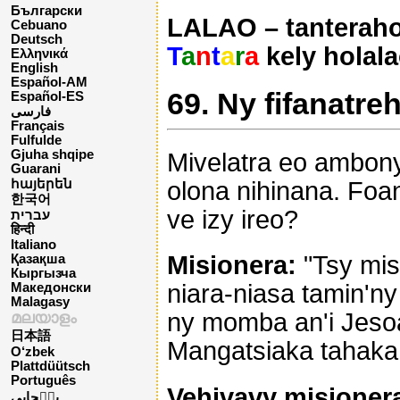
Български
LALAO – tanteraho
Cebuano
Deutsch
T
a
n
t
a
r
a
kely holala
Ελληνικά
English
Español-AM
69. Ny fifanatre
Español-ES
فارسی
Français
Fulfulde
Gjuha shqipe
Mivelatra eo ambony 
Guarani
olona nihinana. Foa
հայերեն
한국어
ve izy ireo?
עברית
हिन्दी
Italiano
Misionera:
"Tsy mis
Қазақша
Кыргызча
niara-niasa tamin'ny
Македонски
Malagasy
ny momba an'i Jesoa,
മലയാളം
日本語
Mangatsiaka tahaka
O‘zbek
Plattdüütsch
Português
Vehivavy misioner
پن٘جابی