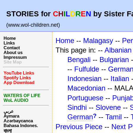
STORIES for
C
H
I
L
D
R
E
N
by Sister F
(www.wol-children.net)
Home
Home
--
Malagasy
--
Per
Links
Contact
This page in: --
Albanian
About us
Impressum
Bengali
--
Bulgarian
Site Map
--
Fulfulde
--
Germa
YouTube Links
Indonesian
--
Italian
Spotify Links
App Download
Macedonian
-- MAL
WATERS OF LIFE
Portuguese
--
Punjab
WoL AUDIO
Sindhi
--
Slovene
--
عربي
?
German
--
Tamil
--
Aymara
Azərbaycanca
Previous Piece
--
Next P
Bahasa Indones.
বাংলা