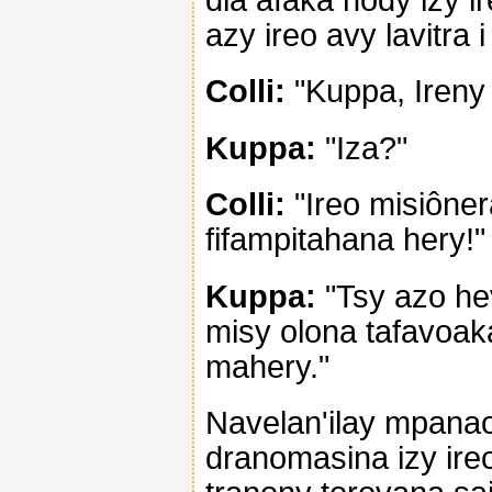
azy ireo avy lavitra i 
Colli:
"Kuppa, Ireny i
Kuppa:
"Iza?"
Colli:
"Ireo misiône
fifampitahana hery!"
Kuppa:
"Tsy azo hev
misy olona tafavoak
mahery."
Navelan'ilay mpana
dranomasina izy ire