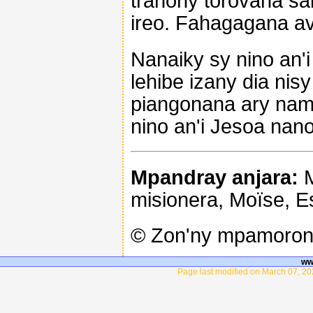
tranony torovana sa
ireo. Fahagagana av
Nanaiky sy nino an'i
lehibe izany dia ni
piangonana ary nam
nino an'i Jesoa nan
Mpandray anjara:
M
misionera, Moïse, E
© Zon'ny mpamoron
ww
Page last modified on March 07, 20