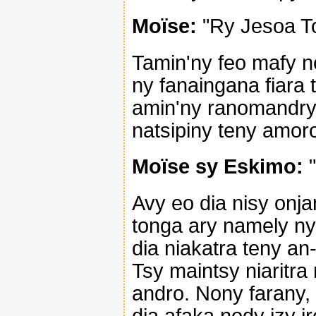
Moïse:
"Ry Jesoa To
Tamin'ny feo mafy n
ny fanaingana fiara 
amin'ny ranomandry,
natsipiny teny amo
Moïse sy Eskimo:
"
Avy eo dia nisy onj
tonga ary namely ny 
dia niakatra teny a
Tsy maintsy niaritra 
andro. Nony farany,
dia afaka nody izy i