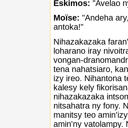
Eskimos:
"Avelao n
Moïse:
"Andeha ary,
antoka!"
Nihazakazaka faran'i
loharano iray nivoitr
vongan-dranomandry
tena nahatsiaro, ka
izy ireo. Nihantona t
kalesy kely fikorisa
nihazakazaka intsony
nitsahatra ny fony.
manitsy teo amin'izy
amin'ny vatolampy. N