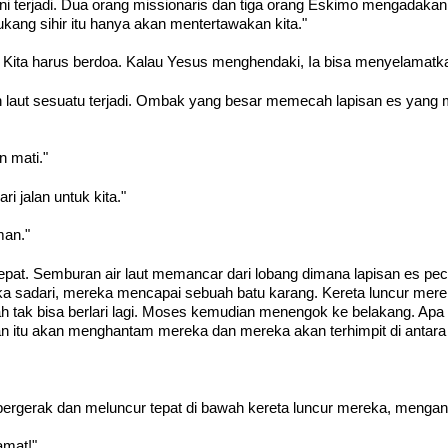
ni terjadi. Dua orang missionaris dan tiga orang Eskimo mengadakan
kang sihir itu hanya akan mentertawakan kita."
. Kita harus berdoa. Kalau Yesus menghendaki, Ia bisa menyelamatkan
laut sesuatu terjadi. Ombak yang besar memecah lapisan es yang menu
n mati."
ri jalan untuk kita."
man."
t cepat. Semburan air laut memancar dari lobang dimana lapisan es p
a sadari, mereka mencapai sebuah batu karang. Kereta luncur mere
dah tak bisa berlari lagi. Moses kemudian menengok ke belakang. A
 itu akan menghantam mereka dan mereka akan terhimpit di antara 
bergerak dan meluncur tepat di bawah kereta luncur mereka, mengang
amat!"