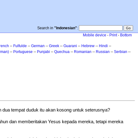
Search in
"Indonesian"
:
Mobile device
-
Print
-
Bottom
rench
--
Fulfulde
--
German
--
Greek
--
Guarani
--
Hebrew
--
Hindi
--
rman)
--
Portuguese
--
Punjabi
--
Quechua
--
Romanian
--
Russian
--
Serbian
--
h dua tempat duduk itu akan kosong untuk seterusnya?
 tahun dan memberitakan Yesus kepada mereka, tetapi mereka