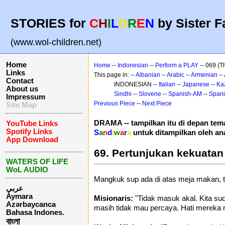
STORIES for
C
H
I
L
D
R
E
N
by Sister F
(www.wol-children.net)
Home
Home
--
Indonesian
--
Perform a PLAY
-- 069 (
Links
This page in: --
Albanian
--
Arabic
--
Armenian
--
Contact
INDONESIAN --
Italian
--
Japanese
--
Ka
About us
Sindhi
--
Slovene
--
Spanish-AM
--
Span
Impressum
Previous Piece
--
Next Piece
Site Map
DRAMA -- tampilkan itu di depan te
YouTube Links
Spotify Links
S
a
n
d
i
w
a
r
a
untuk ditampilkan oleh an
App Download
69. Pertunjukan kekuatan
WATERS OF LIFE
WoL AUDIO
Mangkuk sup ada di atas meja makan, t
عربي
Aymara
Misionaris:
"Tidak masuk akal. Kita su
Azərbaycanca
masih tidak mau percaya. Hati mereka m
Bahasa Indones.
বাংলা