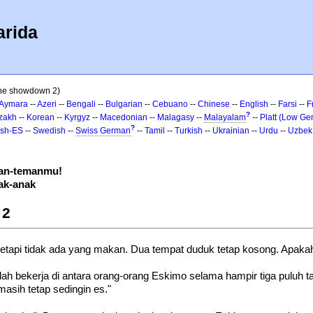
arida
The showdown 2)
Aymara
--
Azeri
--
Bengali
--
Bulgarian
--
Cebuano
--
Chinese
--
English
--
Farsi
--
F
?
zakh
--
Korean
--
Kyrgyz
--
Macedonian
--
Malagasy
--
Malayalam
--
Platt (Low Ge
?
ish-ES
--
Swedish
--
Swiss German
--
Tamil
--
Turkish
--
Ukrainian
--
Urdu
--
Uzbek
man-temanmu!
ak-anak
 2
etapi tidak ada yang makan. Dua tempat duduk tetap kosong. Apaka
dah bekerja di antara orang-orang Eskimo selama hampir tiga puluh
asih tetap sedingin es."