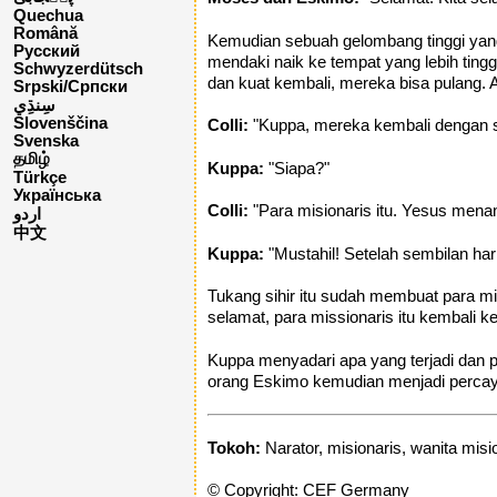
Quechua
Română
Kemudian sebuah gelombang tinggi yang
Русский
mendaki naik ke tempat yang lebih ting
Schwyzerdütsch
dan kuat kembali, mereka bisa pulang. A
Srpski/Српски
Slovenščina
Colli:
"Kuppa, mereka kembali dengan s
Svenska
தமிழ்
Kuppa:
"Siapa?"
Türkçe
Українська
Colli:
"Para misionaris itu. Yesus menan
اردو
中文
Kuppa:
"Mustahil! Setelah sembilan har
Tukang sihir itu sudah membuat para mi
selamat, para missionaris itu kembali ke
Kuppa menyadari apa yang terjadi dan 
orang Eskimo kemudian menjadi perca
Tokoh:
Narator, misionaris, wanita misi
© Copyright: CEF Germany