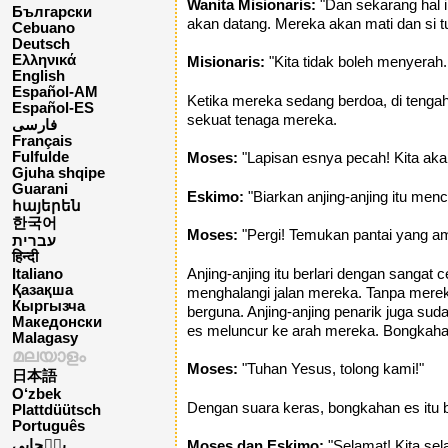
Wanita Misionaris:
"Dan sekarang hal i
Български
akan datang. Mereka akan mati dan si tu
Cebuano
Deutsch
Ελληνικά
Misionaris:
"Kita tidak boleh menyerah
English
Español-AM
Ketika mereka sedang berdoa, di tengah 
Español-ES
sekuat tenaga mereka.
فارسی
Français
Fulfulde
Moses:
"Lapisan esnya pecah! Kita aka
Gjuha shqipe
Guarani
Eskimo:
"Biarkan anjing-anjing itu menca
հայերեն
한국어
Moses:
"Pergi! Temukan pantai yang a
עברית
हिन्दी
Anjing-anjing itu berlari dengan sanga
Italiano
Қазақша
menghalangi jalan mereka. Tanpa merek
Кыргызча
berguna. Anjing-anjing penarik juga su
Македонски
es meluncur ke arah mereka. Bongkahan
Malagasy
മലയാളം
Moses:
"Tuhan Yesus, tolong kami!"
日本語
O‘zbek
Dengan suara keras, bongkahan es itu 
Plattdüütsch
Português
پن٘جابی
Moses dan Eskimo:
"Selamat! Kita sel