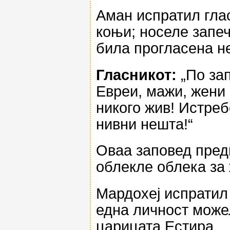
Аман испратил глас
коњи; носеле запеч
била прогласена н
Гласникот:
„По зап
Евреи, мажи, жени 
никого жив! Истреб
нивни нешта!“
Оваа заповед пред
облекле облека за 
Мардохеј испратил
една личност можел
царицата Естира.