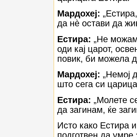
Мардохеј:
„Естира,
да нè остави да жи
Естира:
„Не можам 
оди кај царот, осв
повик, би можела д
Мардохеј:
„Немој 
што сега си царица
Естира:
„Молете се
да загинам, ќе заги
Исто како Естира и
подготвен да умре