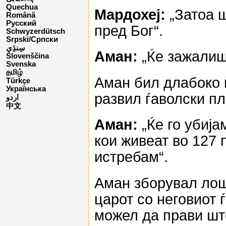
Quechua
Мардохеј:
„Затоа ш
Română
Русский
пред Бог“.
Schwyzerdütsch
Srpski/Српски
Аман:
„Ќе зажалиш 
Slovenščina
Svenska
தமிழ்
Аман бил длабоко н
Türkçe
Українська
развил ѓаволски пл
اردو
中文
Аман:
„Ќе го убија
кои живеат во 127 
истребам“.
Аман зборувал лош
царот со неговиот 
можел да прави шт