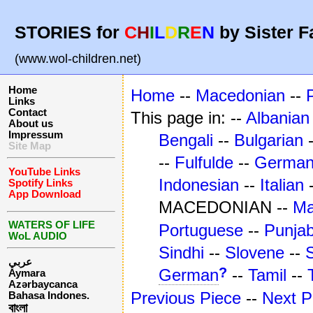
STORIES for
C
H
I
L
D
R
E
N
by Sister F
(www.wol-children.net)
Home
Home
--
Macedonian
--
Links
Contact
This page in: --
Albanian
About us
Impressum
Bengali
--
Bulgarian
Site Map
--
Fulfulde
--
Germa
YouTube Links
Indonesian
--
Italian
Spotify Links
App Download
MACEDONIAN --
Ma
WATERS OF LIFE
Portuguese
--
Punjab
WoL AUDIO
Sindhi
--
Slovene
--
عربي
?
German
--
Tamil
--
Aymara
Azərbaycanca
Previous Piece
--
Next P
Bahasa Indones.
বাংলা