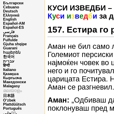
Български
КУСИ ИЗВЕДБИ – о
Cebuano
Deutsch
К
у
с
и
и
з
в
е
д
б
и
за д
Ελληνικά
English
Español-AM
157. Естира го
Español-ES
فارسی
Français
Fulfulde
Gjuha shqipe
Аман не бил само л
Guarani
Големиот персиски 
հայերեն
한국어
најмоќен човек во 
עברית
हिन्दी
него и го почитувал
Italiano
Қазақша
царицата Естира. Н
Кыргызча
Македонски
Аман се разгневил
Malagasy
മലയാളം
日本語
Аман:
„Одбиваш да
O‘zbek
Plattdüütsch
поклонуваш пред м
Português
پن٘جابی