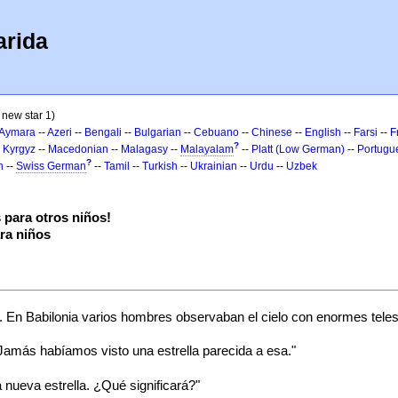
arida
 new star 1)
Aymara
--
Azeri
--
Bengali
--
Bulgarian
--
Cebuano
--
Chinese
--
English
--
Farsi
--
F
?
-
Kyrgyz
--
Macedonian
--
Malagasy
--
Malayalam
--
Platt (Low German)
--
Portugu
?
h
--
Swiss German
--
Tamil
--
Turkish
--
Ukrainian
--
Urdu
--
Uzbek
para otros niños!
ra niños
elo. En Babilonia varios hombres observaban el cielo con enormes tele
 Jamás habíamos visto una estrella parecida a esa."
nueva estrella. ¿Qué significará?"