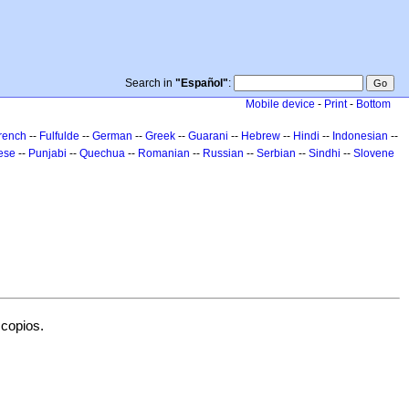
Search in
"Español"
:
Mobile device
-
Print
-
Bottom
rench
--
Fulfulde
--
German
--
Greek
--
Guarani
--
Hebrew
--
Hindi
--
Indonesian
--
ese
--
Punjabi
--
Quechua
--
Romanian
--
Russian
--
Serbian
--
Sindhi
--
Slovene
scopios.