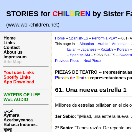
STORIES for
C
H
I
L
D
R
E
N
by Sister F
(www.wol-children.net)
Home
Home
--
Spanish-ES
–
Perform a PLAY
-- 061 (A
Links
This page in: --
Albanian
--
Arabic
--
Armenian
--
Contact
Italian
--
Japanese
--
Kazakh
--
Korean
-
About us
--
Spanish-AM
-- SPANISH-ES --
Swedis
Impressum
Previous Piece
--
Next Piece
Site Map
PIEZAS DE TEATRO -- ¡represéntalas 
YouTube Links
Spotify Links
P
i
e
z
a
s
d
e
T
e
a
t
r
o
representaciones pa
App Download
61. Una nueva estrella 1
WATERS OF LIFE
WoL AUDIO
Millones de estrellas brillaban en el ci
عربي
Aymara
1er Sabio:
"¡Mirad, una estrella nueva!
Azərbaycanca
Bahasa Indones.
2º Sabio:
"Tienes razón. De repente una 
বাংলা