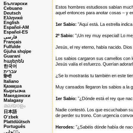
Български
Estos hombres estudiosos sabían mucho d
Cebuano
aquel entonces para anotar cosas – y e
Deutsch
Ελληνικά
English
1er Sabio:
"Aquí está. La estrella indica
Español-AM
Español-ES
2º Sabio:
"¡Un rey muy especial! Lo mej
فارسی
Français
Fulfulde
Jesús, el rey eterno, había nacido. Dios
Gjuha shqipe
Guarani
Los sabios cargaron sus camellos con lo
հայերեն
Jesús valía el esfuerzo. Querían adorar
한국어
עברית
¿Se lo mostrarás tu también en este ti
हिन्दी
Italiano
Қазақша
Muy cansados llegaron los sabios a la g
Кыргызча
Македонски
1er Sabio:
"¿Dónde está el rey que naci
Malagasy
മലയാളം
Nadie contestó. Los que escuchaban sus
日本語
de perder su trono. Con urgencia convoc
O‘zbek
Plattdüütsch
Português
Herodes:
"¿Sabéis dónde había de nacer
پن٘جابی