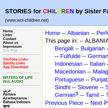
STORIES for
C
H
I
L
D
R
E
N
by Sister F
(www.wol-children.net)
Home
Home
--
Albanian
--
Per
Links
Contact
This page in: -- ALBANI
About us
Impressum
Bengali
--
Bulgarian
Site Map
--
Fulfulde
--
Germa
YouTube Links
Indonesian
--
Italian
Spotify Links
App Download
Macedonian
--
Mala
WATERS OF LIFE
Portuguese
--
Punjab
WoL AUDIO
Sindhi
--
Slovene
--
عربي
?
German
--
Tamil
--
Aymara
Azərbaycanca
Previous Piece
--
Next P
Bahasa Indones.
বাংলা