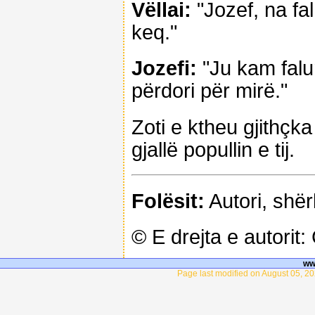
Vëllai:
"Jozef, na fa
keq."
Jozefi:
"Ju kam falur
përdori për mirë."
Zoti e ktheu gjithçka 
gjallë popullin e tij.
Folësit:
Autori, shërb
© E drejta e autorit
ww
Page last modified on August 05, 20