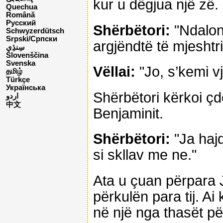
kur u dëgjua një zë.
Quechua
Română
Русский
Shërbëtori:
"Ndaloni
Schwyzerdütsch
Srpski/Српски
argjëndtë të mjeshtri
Slovenščina
Svenska
Vëllai:
"Jo, s’kemi v
தமிழ்
Türkçe
Українська
Shërbëtori kërkoi çdo
اردو
中文
Benjaminit.
Shërbëtori:
"Ja hajd
si skllav me ne."
Ata u çuan përpara J
përkulën para tij. Ai
në një nga thasët për 