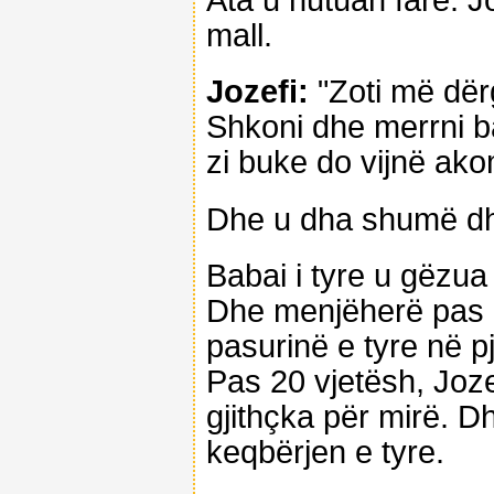
mall.
Jozefi:
"Zoti më dërg
Shkoni dhe merrni ba
zi buke do vijnë ako
Dhe u dha shumë dhu
Babai i tyre u gëzua 
Dhe menjëherë pas k
pasurinë e tyre në pj
Pas 20 vjetësh, Jozef
gjithçka për mirë. D
keqbërjen e tyre.