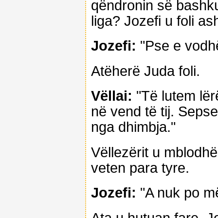
qëndronin së bashku
liga? Jozefi u foli as
Jozefi:
"Pse e vodhët
Atëherë Juda foli.
Vëllai:
"Të lutem lë
në vend të tij. Seps
nga dhimbja."
Vëllezërit u mblodhë
veten para tyre.
Jozefi:
"A nuk po më 
Ata u hutuan fare. J