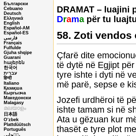
Български
DRAMAT – luajini pë
Cebuano
Deutsch
D
r
a
m
a
për tu luajt
Ελληνικά
English
Español-AM
58. Zoti vendos
Español-ES
فارسی
Français
Fulfulde
Gjuha shqipe
Çfarë dite emocionue
Guarani
të dytë në Egjipt për 
հայերեն
한국어
tyre ishte i dyti në v
עברית
हिन्दी
më parë, sepse e kish
Italiano
Қазақша
Кыргызча
Jozefi urdhëroi të pë
Македонски
Malagasy
ishte tamam si në sh
മലയാളം
日本語
Ata u gëzuan kur më
O‘zbek
Plattdüütsch
thasët e tyre plot m
Português
پن٘جابی