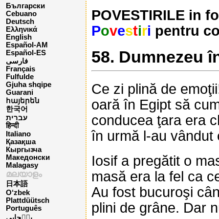
Български
POVESTIRILE in form
Cebuano
Deutsch
P
o
v
e
s
t
i
r
i
pentru co
Ελληνικά
English
Español-AM
58. Dumnezeu în
Español-ES
فارسی
Français
Fulfulde
Gjuha shqipe
Ce zi plină de emoţii!
Guarani
oară în Egipt să cum
հայերեն
한국어
conducea ţara era chi
עברית
हिन्दी
în urmă l-au vândut c
Italiano
Қазақша
Кыргызча
Iosif a pregătit o ma
Македонски
Malagasy
masă era la fel ca ce
മലയാളം
日本語
Au fost bucuroşi când
O‘zbek
Plattdüütsch
plini de grâne. Dar 
Português
پن٘جابی