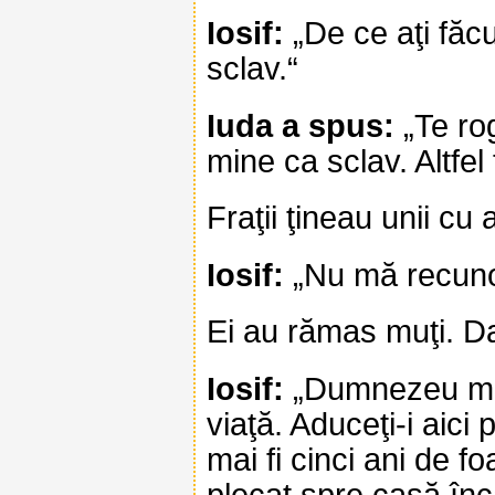
Iosif:
„De ce aţi făc
sclav.“
Iuda a spus:
„Te rog
mine ca sclav. Altfel
Fraţii ţineau unii cu 
Iosif:
„Nu mă recunoaş
Ei au rămas muţi. Dar
Iosif:
„Dumnezeu m-a 
viaţă. Aduceţi-i aici 
mai fi cinci ani de f
plecat spre casă încă