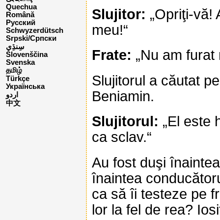
Quechua
Slujitor:
„Opriţi-vă! 
Română
Русский
meu!“
Schwyzerdütsch
Srpski/Српски
Frate:
„Nu am furat 
Slovenščina
Svenska
தமிழ்
Slujitorul a căutat pe
Türkçe
Українська
Beniamin.
اردو
中文
Slujitorul:
„El este h
ca sclav.“
Au fost duşi înaintea
înaintea conducătorul
ca să îi testeze pe fra
lor la fel de rea? Ios