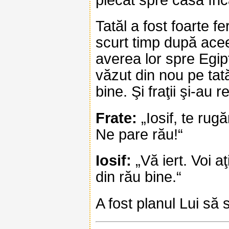
Tatăl a fost foarte fer
scurt timp după ace
averea lor spre Egip
văzut din nou pe tată
bine. Şi fraţii şi-au 
Frate:
„Iosif, te rug
Ne pare rău!“
Iosif:
„Vă iert. Voi a
din rău bine.“
A fost planul Lui să