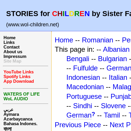
STORIES for
C
H
I
L
D
R
E
N
by Sister F
(www.wol-children.net)
Home
Home
--
Romanian
--
Pe
Links
Contact
This page in: --
Albanian
About us
Impressum
Bengali
--
Bulgarian
Site Map
--
Fulfulde
--
Germa
YouTube Links
Indonesian
--
Italian
Spotify Links
App Download
Macedonian
--
Mala
WATERS OF LIFE
Portuguese
--
Punjab
WoL AUDIO
--
Sindhi
--
Slovene
-
عربي
?
German
--
Tamil
--
Aymara
Azərbaycanca
Previous Piece
--
Next P
Bahasa Indones.
বাংলা