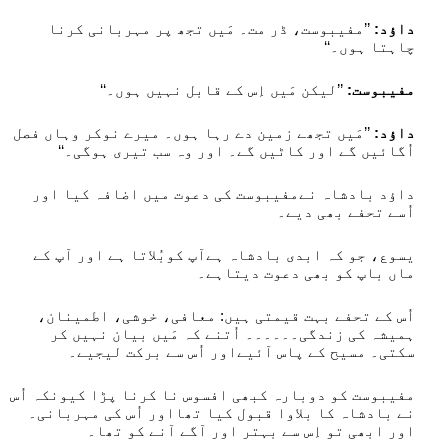
داؤد:
’’مفیبوست، ڈر مت۔ مَیں تجھ پر مہربانی کرنا
چاہتا ہوں۔‘‘
مفیبوست:
’’لیکن مَیں اِس کے قابل نہیں ہوں۔‘‘
داؤد:
’’مَیں تجھے زمین دے رہا ہوں۔ میرے نوکر وہاں فصل
اُگائیں گے اور کاٹیں گے۔ اور وہ سب تیری ہوگی۔‘‘
داؤد بادشاہ نےمفیبوست کی دعوت میں اضافہ کیا اور
اُسے تحفے بھی دیے۔
یسوع، جو کہ ابدی بادشاہ ہےآپ کوبُلاتا ہے اور آپ کے
ماں باپ کو بھی دعوت دیتاہے۔
اُس کے تحفے بہت قیمتی ہیں: معافی، خوشی، اطمینان،
ہمیشہ کی زندگی۔۔۔۔۔۔ اُتنے کہ مَیں بیان نہیں کر
سکتی۔ مسیح کے پاس آئیےاور اُس سے برکت لیجیے۔
مفیبوست کو دوبارہ کبھی افسوس نا کرنا پڑا کیونکہ اُس
نے بادشاہ کا بلاوا قبول کیا تھااور اُس کی مہربانی۔
اور ابھی تو اِس سے بہتر اور آگے آنے کو تھا۔