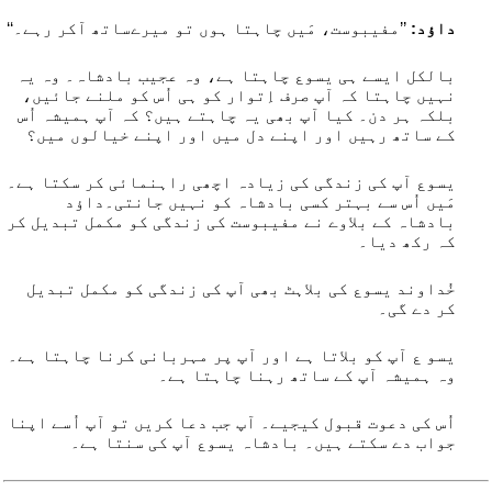
داؤد:
’’مفیبوست، مَیں چاہتا ہوں تو میرےساتھ آکر رہے۔‘‘
بالکل ایسے ہی یسوع چاہتا ہے، وہ عجیب بادشاہ۔ وہ یہ
نہیں چاہتا کہ آپ صرف اِتوار کو ہی اُس کو ملنے جائیں،
بلکہ ہر دن۔ کیا آپ بھی یہ چاہتے ہیں؟ کہ آپ ہمیشہ اُس
کے ساتھ رہیں اور اپنے دل میں اور اپنے خیالوں میں؟
یسوع آپ کی زندگی کی زیادہ اچھی راہنمائی کر سکتا ہے۔
مَیں اُس سے بہتر کسی بادشاہ کو نہیں جانتی۔داؤد
بادشاہ کے بلاوے نے مفیبوست کی زندگی کو مکمل تبدیل کر
کہ رکھ دیا۔
خُداوند یسوع کی بلاہٹ بھی آپ کی زندگی کو مکمل تبدیل
کر دے گی۔
یسو ع آپ کو بلاتا ہے اور آپ پر مہربانی کرنا چاہتا ہے۔
وہ ہمیشہ آپ کے ساتھ رہنا چاہتا ہے۔
اُس کی دعوت قبول کیجیے۔ آپ جب دعا کریں تو آپ اُسے اپنا
جواب دے سکتے ہیں۔ بادشاہ یسوع آپ کی سنتا ہے۔