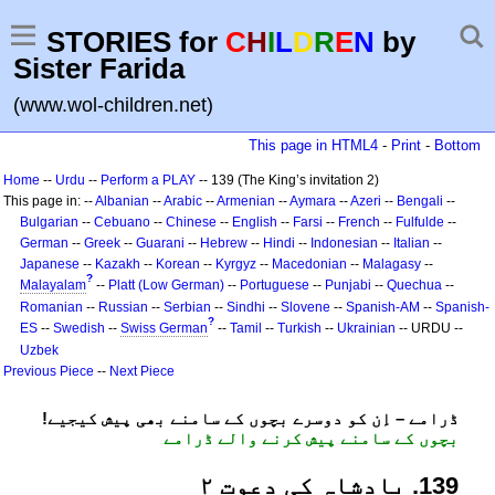
STORIES for
C
H
I
L
D
R
E
N
by
Sister Farida
(www.wol-children.net)
This page in HTML4
-
Print
-
Bottom
Home
--
Urdu
--
Perform a PLAY
-- 139 (The King’s invitation 2)
This page in: --
Albanian
--
Arabic
--
Armenian
--
Aymara
--
Azeri
--
Bengali
--
Bulgarian
--
Cebuano
--
Chinese
--
English
--
Farsi
--
French
--
Fulfulde
--
German
--
Greek
--
Guarani
--
Hebrew
--
Hindi
--
Indonesian
--
Italian
--
Japanese
--
Kazakh
--
Korean
--
Kyrgyz
--
Macedonian
--
Malagasy
--
?
Malayalam
--
Platt (Low German)
--
Portuguese
--
Punjabi
--
Quechua
--
Romanian
--
Russian
--
Serbian
--
Sindhi
--
Slovene
--
Spanish-AM
--
Spanish-
?
ES
--
Swedish
--
Swiss German
--
Tamil
--
Turkish
--
Ukrainian
-- URDU --
Uzbek
Previous Piece
--
Next Piece
!ڈرامے – اِن کو دوسرے بچوں کے سامنے بھی پیش کیجیے
بچوں کے سامنے پیش کرنے والے ڈرامے
931. بادشاہ کی دعوت ۲