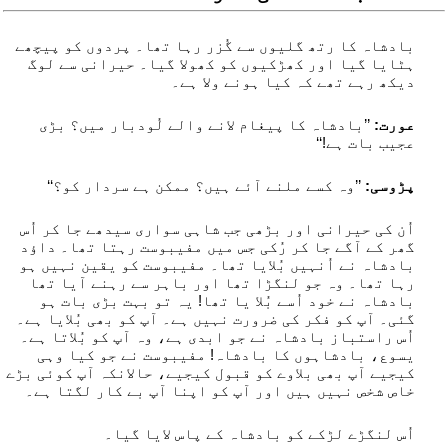
بادشاہ کا رتھ گلیوں سے گُزر رہا تھا۔ پردوں کو پیچھے
ہٹایا گیا اور کھڑکیوں کو کھولا گیا۔ حیرانی سے لوگ
دیکھ رہے تھے کہ کیا ہونے ولا ہے۔
عورت:
’’بادشاہ کا پیغام لانے والے لُودبار میں؟ بڑی
عجیب بات ہے!‘‘
پڑوسی:
’’وہ کسے ملنے آئے ہیں؟ ممکن ہے سردار کو؟‘‘
اُن کی حیرانی اور بڑھی جب شاہی سواری سیدھے جا کر اُس
گھر کے آگے جا کر رُکی جس میں مفیبوست رہتا تھا۔ داؤد
بادشاہ نے اُنہیں بُلایا تھا۔ مفیبوست کو یقین نہیں ہو
رہا تھا۔ وہ جو لنگڑا تھا اور باہر سے رہنے آیا تھا
بادشاہ نے خود اُسے بُلا یا تھا! یہ تو بہت بڑی بات ہو
گئی۔ آپ کو فکر کی ضرورت نہیں ہے۔ آپ کو بھی بُلایا ہے۔
اُس راستباز بادشاہ نے جو ابدی ہے، وہ آپ کو بُلاتا ہے۔
یسوع، بادشاہوں کا بادشاہ! مفیبوست نے جو کیا وہی
کیجیے آپ بھی بلاوے کو قبول کیجیے، حالانکہ آپ کوئی بڑے
خاص شخص نہیں ہیں اور آپ کو اپنا آپ بے کار لگتا ہے۔
اُس لنگڑے لڑکے کو بادشاہ کے پاس لایا گیا۔