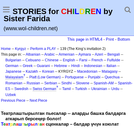
STORIES for
C
H
I
L
D
R
E
N
by
Sister Farida
(www.wol-children.net)
This page in HTML4
-
Print
-
Bottom
Home
--
Kyrgyz
--
Perform a PLAY
-- 139 (The King’s invitation 2)
This page in: --
Albanian
--
Arabic
--
Armenian
--
Aymara
--
Azeri
--
Bengali
--
Bulgarian
--
Cebuano
--
Chinese
--
English
--
Farsi
--
French
--
Fulfulde
--
German
--
Greek
--
Guarani
--
Hebrew
--
Hindi
--
Indonesian
--
Italian
--
Japanese
--
Kazakh
--
Korean
-- KYRGYZ --
Macedonian
--
Malagasy
--
?
Malayalam
--
Platt (Low German)
--
Portuguese
--
Punjabi
--
Quechua
--
Romanian
--
Russian
--
Serbian
--
Sindhi
--
Slovene
--
Spanish-AM
--
Spanish-
?
ES
--
Swedish
--
Swiss German
--
Tamil
--
Turkish
--
Ukrainian
--
Urdu
--
Uzbek
Previous Piece
--
Next Piece
Театрлаштырылган пьесалар -- аларды башка балдарга
аткарып берсеңер болот!
Т
е
а
т
р
л
а
ш
т
ы
р
ы
л
г
а
н
сценкалар – балдар үчүн коюлат