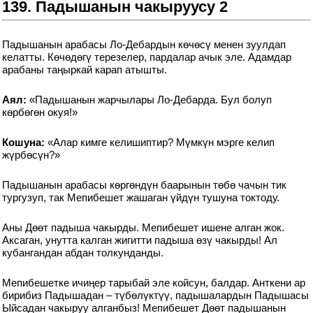
139. Падышанын чакыруусу 2
Падышанын арабасы Ло-Дебардын көчөсү менен зуулдап
келатты. Көчөдөгү терезелер, пардалар ачык эле. Адамдар
арабаны таңыркай карап атышты.
Аял:
«Падышанын жарчылары Ло-Дебарда. Бул болуп
көрбөгөн окуя!»
Кошуна:
«Алар кимге келишиптир? Мүмкүн мэрге келип
жүрбөсүн?»
Падышанын арабасы көргөндүн баарынын төбө чачын тик
тургузуп, так Мепибешет жашаган үйдүн тушуна токтоду.
Аны Дөөт падыша чакырды. Мепибешет ишене алган жок.
Аксаган, унутта калган жигитти падыша өзү чакырды! Ал
кубангандан абдан толкунданды.
Мепибешетке ичиңер тарыбай эле койсун, балдар. Анткени ар
бирибиз Падышадан – түбөлүктүү, падышалардын Падышасы
Ыйсадан чакыруу алганбыз! Мепибешет Дөөт падышанын