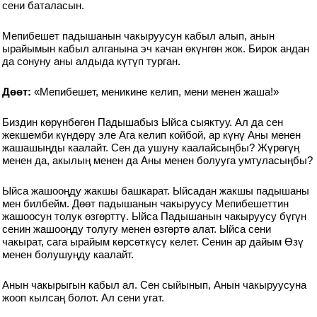
сени баталасын.
Мепибешет падышанын чакыруусун кабыл алып, анын
ырайымын кабыл алганына эч качан өкүнгөн жок. Бирок андан
да сонуну аны алдыда күтүп турган.
Дөөт:
«Мепибешет, меникине келип, мени менен жаша!»
Биздин көрүнбөгөн Падышабыз Ыйса сыяктуу. Ал да сен
жекшемби күндөрү эле Ага келип койбой, ар күнү Аны менен
жашашыңды каалайт. Сен да ушуну каалайсыңбы? Жүрөгүң
менен да, акылың менен да Аны менен болууга умтуласыңбы?
Ыйса жашооңду жакшы башкарат. Ыйсадан жакшы падышаны
мен билбейм. Дөөт падышанын чакыруусу Мепибешеттин
жашоосун толук өзгөрттү. Ыйса Падышанын чакыруусу бүгүн
сенин жашооңду толугу менен өзгөртө алат. Ыйса сени
чакырат, сага ырайым көрсөткүсү келет. Сенин ар дайым Өзү
менен болушуңду каалайт.
Анын чакырыгын кабыл ал. Сен сыйынып, Анын чакыруусуна
жооп кылсаң болот. Ал сени угат.