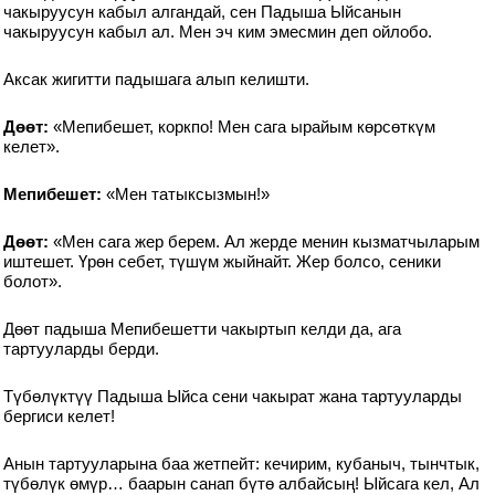
чакыруусун кабыл алгандай, сен Падыша Ыйсанын
чакыруусун кабыл ал. Мен эч ким эмесмин деп ойлобо.
Аксак жигитти падышага алып келишти.
Дөөт:
«Мепибешет, коркпо! Мен сага ырайым көрсөткүм
келет».
Мепибешет:
«Мен татыксызмын!»
Дөөт:
«Мен сага жер берем. Ал жерде менин кызматчыларым
иштешет. Үрөн себет, түшүм жыйнайт. Жер болсо, сеники
болот».
Дөөт падыша Мепибешетти чакыртып келди да, ага
тартууларды берди.
Түбөлүктүү Падыша Ыйса сени чакырат жана тартууларды
бергиси келет!
Анын тартууларына баа жетпейт: кечирим, кубаныч, тынчтык,
түбөлүк өмүр… баарын санап бүтө албайсың! Ыйсага кел, Ал