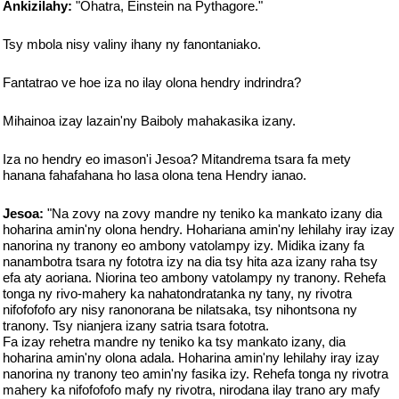
Ankizilahy:
"Ohatra, Einstein na Pythagore."
Tsy mbola nisy valiny ihany ny fanontaniako.
Fantatrao ve hoe iza no ilay olona hendry indrindra?
Mihainoa izay lazain'ny Baiboly mahakasika izany.
Iza no hendry eo imason'i Jesoa? Mitandrema tsara fa mety
hanana fahafahana ho lasa olona tena Hendry ianao.
Jesoa:
"Na zovy na zovy mandre ny teniko ka mankato izany dia
hoharina amin'ny olona hendry. Hohariana amin'ny lehilahy iray izay
nanorina ny tranony eo ambony vatolampy izy. Midika izany fa
nanambotra tsara ny fototra izy na dia tsy hita aza izany raha tsy
efa aty aoriana. Niorina teo ambony vatolampy ny tranony. Rehefa
tonga ny rivo-mahery ka nahatondratanka ny tany, ny rivotra
nifofofofo ary nisy ranonorana be nilatsaka, tsy nihontsona ny
tranony. Tsy nianjera izany satria tsara fototra.
Fa izay rehetra mandre ny teniko ka tsy mankato izany, dia
hoharina amin'ny olona adala. Hoharina amin'ny lehilahy iray izay
nanorina ny tranony teo amin'ny fasika izy. Rehefa tonga ny rivotra
mahery ka nifofofofo mafy ny rivotra, nirodana ilay trano ary mafy