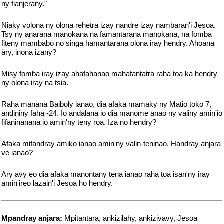
ny fianjerany."
Niaky volona ny olona rehetra izay nandre izay nambaran'i Jesoa.
Tsy ny anarana manokana na famantarana manokana, na fomba
fiteny mambabo no singa hamantarana olona iray hendry. Ahoana
àry, inona izany?
Misy fomba iray izay ahafahanao mahafantatra raha toa ka hendry
ny olona iray na tsia.
Raha manana Baiboly ianao, dia afaka mamaky ny Matio toko 7,
andininy faha -24. Io andalana io dia manome anao ny valiny amin'io
fifaninanana io amin'ny teny roa. Iza no hendry?
Afaka mifandray amiko ianao amin'ny valin-teninao. Handray anjara
ve ianao?
Ary avy eo dia afaka manontany tena ianao raha toa isan'ny iray
amin'ireo lazain'i Jesoa ho hendry.
Mpandray anjara:
Mpitantara, ankizilahy, ankizivavy, Jesoa