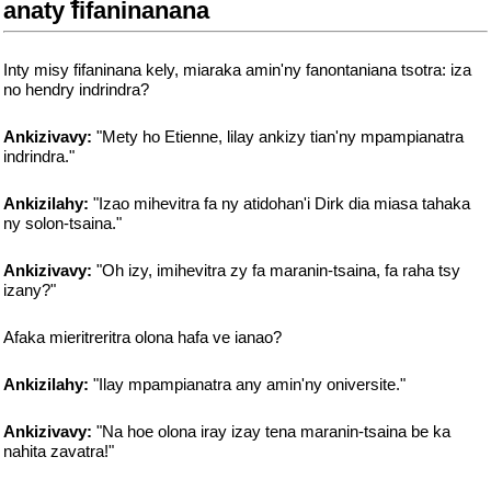
anaty fifaninanana
Inty misy fifaninana kely, miaraka amin'ny fanontaniana tsotra: iza
no hendry indrindra?
Ankizivavy:
"Mety ho Etienne, lilay ankizy tian'ny mpampianatra
indrindra."
Ankizilahy:
"Izao mihevitra fa ny atidohan'i Dirk dia miasa tahaka
ny solon-tsaina."
Ankizivavy:
"Oh izy, imihevitra zy fa maranin-tsaina, fa raha tsy
izany?"
Afaka mieritreritra olona hafa ve ianao?
Ankizilahy:
"Ilay mpampianatra any amin'ny oniversite."
Ankizivavy:
"Na hoe olona iray izay tena maranin-tsaina be ka
nahita zavatra!"