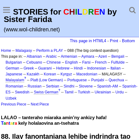
STORIES for
C
H
I
L
D
R
E
N
by
Sister Farida
(www.wol-children.net)
This page in HTML4
-
Print
-
Bottom
Home
--
Malagasy
--
Perform a PLAY
-- 088 (The big contest question)
This page in: --
Albanian
--
Arabic
--
Armenian
--
Aymara
--
Azeri
--
Bengali
--
Bulgarian
--
Cebuano
--
Chinese
--
English
--
Farsi
--
French
--
Fulfulde
--
German
--
Greek
--
Guarani
--
Hebrew
--
Hindi
--
Indonesian
--
Italian
--
Japanese
--
Kazakh
--
Korean
--
Kyrgyz
--
Macedonian
-- MALAGASY --
?
Malayalam
--
Platt (Low German)
--
Portuguese
--
Punjabi
--
Quechua
--
Romanian
--
Russian
--
Serbian
--
Sindhi
--
Slovene
--
Spanish-AM
--
Spanish-
?
ES
--
Swedish
--
Swiss German
--
Tamil
--
Turkish
--
Ukrainian
--
Urdu
--
Uzbek
Previous Piece
--
Next Piece
LALAO – tanteraho miaraka amin’ny ankizy hafa!
T
a
n
t
a
r
a
kely holalaovina an-tsehatra
88. Ilay fanontaniana lehibe indrindra tao