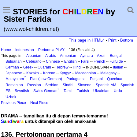
STORIES for
C
H
I
L
D
R
E
N
by
Sister Farida
(www.wol-children.net)
This page in HTML4
-
Print
-
Bottom
Home
--
Indonesian
--
Perform a PLAY
-- 136 (First aid 4)
This page in: --
Albanian
--
Arabic
--
Armenian
--
Aymara
--
Azeri
--
Bengali
--
Bulgarian
--
Cebuano
--
Chinese
--
English
--
Farsi
--
French
--
Fulfulde
--
German
--
Greek
--
Guarani
--
Hebrew
--
Hindi
-- INDONESIAN --
Italian
--
Japanese
--
Kazakh
--
Korean
--
Kyrgyz
--
Macedonian
--
Malagasy
--
?
Malayalam
--
Platt (Low German)
--
Portuguese
--
Punjabi
--
Quechua
--
Romanian
--
Russian
--
Serbian
--
Sindhi
--
Slovene
--
Spanish-AM
--
Spanish-
?
ES
--
Swedish
--
Swiss German
--
Tamil
--
Turkish
--
Ukrainian
--
Urdu
--
Uzbek
Previous Piece
--
Next Piece
DRAMA -- tampilkan itu di depan teman-temanmu!
S
a
n
d
i
w
a
r
a
untuk ditampilkan oleh anak-anak
136. Pertolongan pertama 4