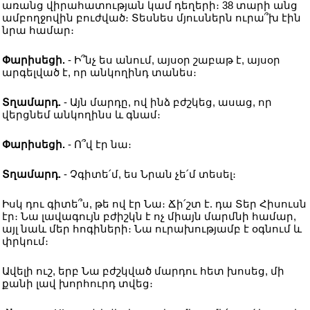
առանց վիրահատության կամ դեղերի։ 38 տարի անց
ամբողջովին բուժված։ Տեսնես մյուսներն ուրա՞խ էին
նրա համար։
Փարիսեցի.
- Ի՞նչ ես անում, այսօր շաբաթ է, այսօր
արգելված է, որ անկողինդ տանես։
Տղամարդ.
- Այն մարդը, ով ինձ բժշկեց, ասաց, որ
վերցնեմ անկողինս և գնամ։
Փարիսեցի.
- Ո՞վ էր նա։
Տղամարդ.
- Չգիտե՛մ, ես Նրան չե՛մ տեսել։
Իսկ դու գիտե՞ս, թե ով էր Նա։ Ճի՛շտ է. դա Տեր Հիսուսն
էր։ Նա լավագույն բժիշկն է ոչ միայն մարմնի համար,
այլ նաև մեր հոգիների։ Նա ուրախությամբ է օգնում և
փրկում։
Ավելի ուշ, երբ Նա բժշկված մարդու հետ խոսեց, մի
քանի լավ խորհուրդ տվեց։