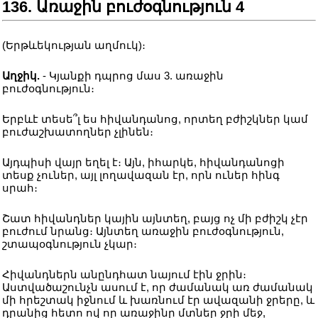
136. Առաջին բուժօգնություն 4
(Երթևեկության աղմուկ)։
Աղջիկ.
- Կյանքի դպրոց մաս 3. առաջին
բուժօգնություն։
Երբևէ տեսե՞լ ես հիվանդանոց, որտեղ բժիշկներ կամ
բուժաշխատողներ չլինեն։
Այդպիսի վայր եղել է։ Այն, իհարկե, հիվանդանոցի
տեսք չուներ, այլ լողավազան էր, որն ուներ հինգ
սրահ։
Շատ հիվանդներ կային այնտեղ, բայց ոչ մի բժիշկ չէր
բուժում նրանց։ Այնտեղ առաջին բուժօգնություն,
շտապօգնություն չկար։
Հիվանդներն անընդհատ նայում էին ջրին։
Աստվածաշունչն ասում է, որ ժամանակ առ ժամանակ
մի հրեշտակ իջնում և խառնում էր ավազանի ջրերը, և
դրանից հետո ով որ առաջինը մտներ ջրի մեջ,