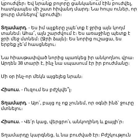
կբուժվեր։ Եվ նրանք բոլորը ցանկանում էին բուժվել,
հատկապես մի շատ հիվանդ մարդ։ Նա հույս ուներ, որ
ջուրը մտնելով՝ կբուժվի։
Տղամարդ.
- Ես իմ աչքերը չպե՛տք է ջրից այն կողմ
տանեմ։ Ահա՜, այն շարժվում է։ Ես առաջինը պետք է
ջրի մեջ մտնեմ։ (Ջրի ձայն)։ Ես նորից ուշացա, ես
երբեք չե՛մ հասցնելու։
Նա հիասթափված նորից պառկեց իր անկողնու վրա։
Արդեն 38 տարի է, ինչ նա սպասում էր իր բուժմանը։
Մի օր ինչ-որ մեկն այցելեց նրան։
Հիսուս.
- Ուզում ես բժշկվե՞լ։
Տղամարդ.
- Այո՛, բայց ոչ ոք չունեմ, որ օգնի ինձ՝ ջուրը
մտնելու։
Հիսուս.
- Վե՛ր կաց, վերցրո՛ւ անկողինդ և քայլի՛ր։
Տղամարդը կարգնեց, և նա բուժված էր։ Բժշկություն