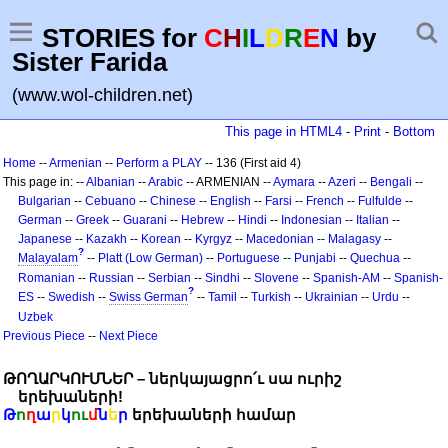
STORIES for
C
H
I
L
D
R
E
N
by
Sister Farida
(www.wol-children.net)
This page in HTML4
-
Print
-
Bottom
Home
--
Armenian
--
Perform a PLAY
-- 136 (First aid 4)
This page in: --
Albanian
--
Arabic
-- ARMENIAN --
Aymara
--
Azeri
--
Bengali
--
Bulgarian
--
Cebuano
--
Chinese
--
English
--
Farsi
--
French
--
Fulfulde
--
German
--
Greek
--
Guarani
--
Hebrew
--
Hindi
--
Indonesian
--
Italian
--
Japanese
--
Kazakh
--
Korean
--
Kyrgyz
--
Macedonian
--
Malagasy
--
?
Malayalam
--
Platt (Low German)
--
Portuguese
--
Punjabi
--
Quechua
--
Romanian
--
Russian
--
Serbian
--
Sindhi
--
Slovene
--
Spanish-AM
--
Spanish-
?
ES
--
Swedish
--
Swiss German
--
Tamil
--
Turkish
--
Ukrainian
--
Urdu
--
Uzbek
Previous Piece
--
Next Piece
ԹՈՂԱՐԿՈՒՄՆԵՐ – ներկայացրո՛ւ սա ուրիշ
երեխաների!
Թ
ո
ղ
ա
ր
կ
ու
մ
ն
ե
ր
երեխաների համար