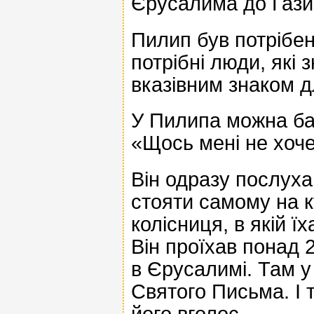
Єрусалима до Ґази
Пилип був потрібен 
потрібні люди, які
вказівним знаком д
У Пилипа можна баг
«Щось мені не хоче
Він одразу послуха
стояти самому на к
колісниця, в якій ї
Він проїхав понад 
в Єрусалимі. Там у 
Святого Письма. І 
його вголос.