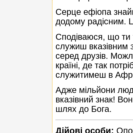
Серце ефіопа знайш
додому радісним. Ц
Сподіваюся, що ти 
служиш вказівним з
серед друзів. Можл
країні, де так потрі
служитимеш в Африц
Адже мільйони люде
вказівний знак! Во
шлях до Бога.
Дійові особи:
Опов