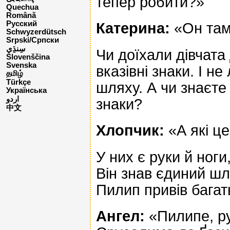
тепер робити?»
Quechua
Română
Русский
Катерина:
«Он там 
Schwyzerdütsch
Srpski/Српски
Чи доїхали дівчата
Slovenščina
Svenska
вказівні знаки. І н
தமிழ்
Türkçe
шляху. А чи знаєте 
Українська
اردو
знаки?
中文
Хлопчик:
«А які це
У них є руки й ноги
Він знав єдиний шл
Пилип привів багат
Ангел:
«Пилипе, ру