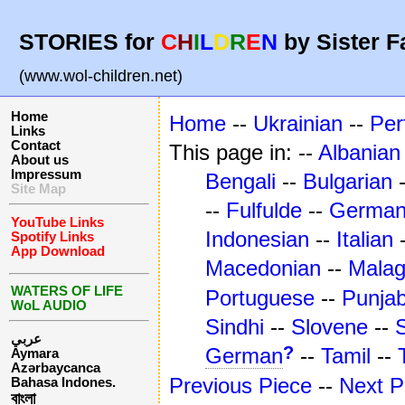
STORIES for
C
H
I
L
D
R
E
N
by Sister F
(www.wol-children.net)
Home
Home
--
Ukrainian
--
Per
Links
Contact
This page in: --
Albanian
About us
Impressum
Bengali
--
Bulgarian
Site Map
--
Fulfulde
--
Germa
YouTube Links
Indonesian
--
Italian
Spotify Links
App Download
Macedonian
--
Mala
WATERS OF LIFE
Portuguese
--
Punjab
WoL AUDIO
Sindhi
--
Slovene
--
عربي
?
German
--
Tamil
--
Aymara
Azərbaycanca
Previous Piece
--
Next P
Bahasa Indones.
বাংলা