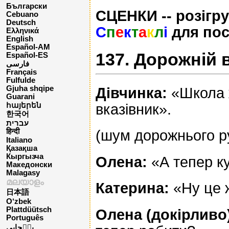
Български
СЦЕНКИ -- розігру
Cebuano
Deutsch
С
п
е
к
т
а
к
л
і
для пос
Ελληνικά
English
Español-AM
137. Дорожній 
Español-ES
فارسی
Français
Fulfulde
Gjuha shqipe
Дівчинка:
«Школа ж
Guarani
вказівник».
հայերեն
한국어
עברית
(шум дорожнього р
हिन्दी
Italiano
Қазақша
Кыргызча
Олена:
«А тепер к
Македонски
Malagasy
മലയാളം
Катерина:
«Ну це ж
日本語
O‘zbek
Plattdüütsch
Олена (докірливо
Português
پن٘جابی