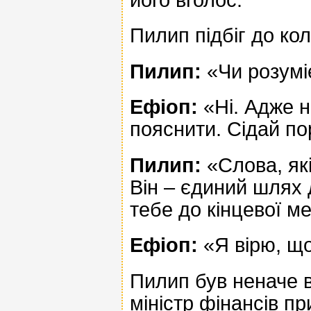
Пилип підбіг до кол
Пилип:
«Чи розумі
Ефіоп:
«Ні. Адже не
пояснити. Сідай по
Пилип:
«Слова, які
Він – єдиний шлях д
тебе до кінцевої ме
Ефіоп:
«Я вірю, що
Пилип був неначе вк
міністр фінансів пр