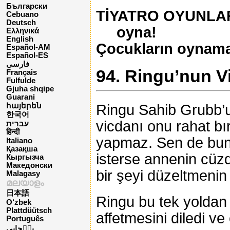
Български
TİYATRO OYUNLARI 
Cebuano
Deutsch
oyna!
Ελληνικά
English
Çocukların oynama
Español-AM
Español-ES
فارسی
94. Ringu’nun V
Français
Fulfulde
Gjuha shqipe
Guarani
Ringu Sahib Grubb’
հայերեն
한국어
vicdanı onu rahat b
עברית
हिन्दी
yapmaz. Sen de bunu
Italiano
Қазақша
isterse annenin cüzd
Кыргызча
Македонски
bir şeyi düzeltmenin
Malagasy
മലയാളം
日本語
Ringu bu tek yoldan 
O‘zbek
Plattdüütsch
affetmesini diledi ve
Português
پن٘جابی