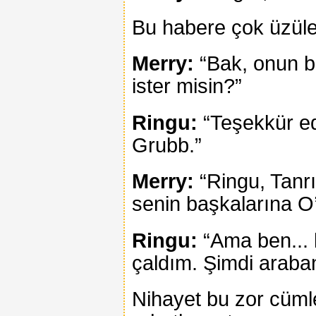
Bu habere çok üzül
Merry:
“Bak, onun bi
ister misin?”
Ringu:
“Teşekkür ed
Grubb.”
Merry:
“Ringu, Tanrı’
senin başkalarına O’
Ringu:
“Ama ben... 
çaldım. Şimdi araban
Nihayet bu zor cümle