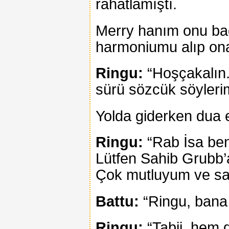
rahatlamıştı.
Merry hanım onu bağ
harmoniumu alıp ona
Ringu:
“Hoşçakalın. 
sürü sözcük söyleri
Yolda giderken dua e
Ringu:
“Rab İsa beni
Lütfen Sahib Grubb
Çok mutluyum ve san
Battu:
“Ringu, bana 
Ringu:
“Tabii, hem d