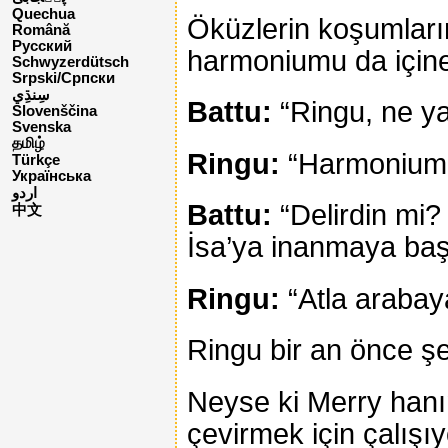
Quechua
Öküzlerin koşumların
Română
Русский
harmoniumu da içine 
Schwyzerdütsch
Srpski/Српски
Battu:
“Ringu, ne y
Slovenščina
Svenska
தமிழ்
Ringu:
“Harmoniumu
Türkçe
Українська
اردو
Battu:
“Delirdin mi?
中文
İsa’ya inanmaya baş
Ringu:
“Atla arabaya
Ringu bir an önce şe
Neyse ki Merry hanı
çevirmek için çalışı