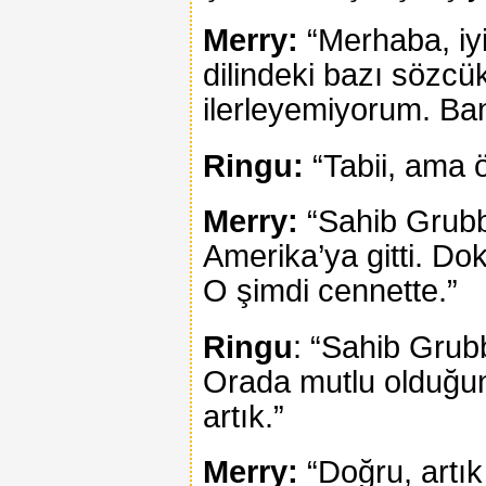
Merry:
“Merhaba, iyi
dilindeki bazı sözcük
ilerleyemiyorum. Ba
Ringu:
“Tabii, ama 
Merry:
“Sahib Grubb
Amerika’ya gitti. Do
O şimdi cennette.”
Ringu
: “Sahib Grub
Orada mutlu olduğu
artık.”
Merry:
“Doğru, artık 