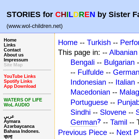
STORIES for
C
H
I
L
D
R
E
N
by Sister F
(www.wol-children.net)
Home
Home
--
Turkish
--
Perf
Links
Contact
This page in: --
Albanian
About us
Impressum
Bengali
--
Bulgarian
Site Map
--
Fulfulde
--
Germa
YouTube Links
Indonesian
--
Italian
Spotify Links
App Download
Macedonian
--
Mala
WATERS OF LIFE
Portuguese
--
Punjab
WoL AUDIO
Sindhi
--
Slovene
--
عربي
?
German
--
Tamil
--
Aymara
Azərbaycanca
Previous Piece
--
Next P
Bahasa Indones.
বাংলা