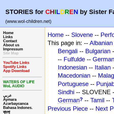
STORIES for
C
H
I
L
D
R
E
N
by Sister F
(www.wol-children.net)
Home
Home
--
Slovene
--
Perf
Links
Contact
This page in: --
Albanian
About us
Impressum
Bengali
--
Bulgarian
Site Map
--
Fulfulde
--
Germa
YouTube Links
Indonesian
--
Italian
Spotify Links
App Download
Macedonian
--
Mala
WATERS OF LIFE
Portuguese
--
Punjab
WoL AUDIO
Sindhi
-- SLOVENE 
عربي
?
German
--
Tamil
--
Aymara
Azərbaycanca
Previous Piece
--
Next P
Bahasa Indones.
বাংলা