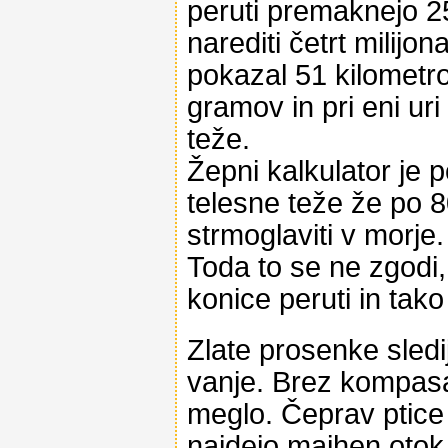
peruti premaknejo 25
narediti četrt milijon
pokazal 51 kilometr
gramov in pri eni uri
teže.
Žepni kalkulator je p
telesne teže že po 8
strmoglaviti v morje.
Toda to se ne zgodi
konice peruti in tako
Zlate prosenke sledi
vanje. Brez kompasa i
meglo. Čeprav ptice s
najdejo majhen otok 