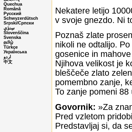
Quechua
Nekatere letijo 1000
Română
Русский
v svoje gnezdo. Ni 
Schwyzerdütsch
Srpski/Српски
Poznaš zlate prosenke
Slovenščina
Svenska
nikoli ne odtalijo. P
தமிழ்
Türkçe
gosenice in mahove j
Українська
اردو
Njihova velikost je k
中文
bleščeče zlato zeleno
pomembno zanje, ker
To zanje pomeni 88 
Govornik:
»Za znano
Pred vzletom pridobi
Predstavljaj si, da s