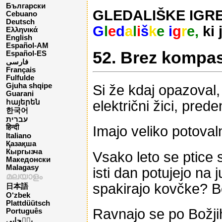
Български
GLEDALIŠKE IGRE –
Cebuano
Deutsch
G
l
e
d
a
l
i
š
k
e
i
g
r
e,
ki 
Ελληνικά
English
Español-AM
52. Brez kompa
Español-ES
فارسی
Français
Fulfulde
Gjuha shqipe
Si že kdaj opazoval,
Guarani
električni žici, prede
հայերեն
한국어
עברית
Imajo veliko potoval
हिन्दी
Italiano
Қазақша
Кыргызча
Vsako leto se ptice s
Македонски
Malagasy
isti dan potujejo na 
മലയാളം
spakirajo kovčke? Bo
日本語
O‘zbek
Plattdüütsch
Ravnajo se po Božjih 
Português
پن٘جابی