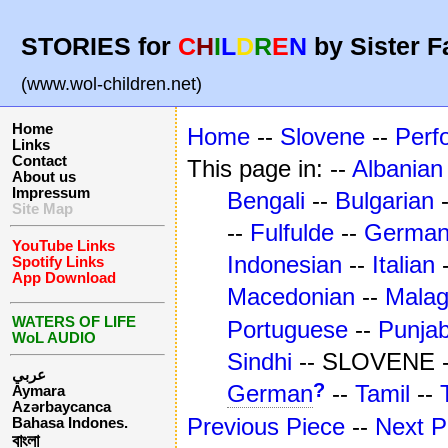
STORIES for
C
H
I
L
D
R
E
N
by Sister F
(www.wol-children.net)
Home
Home
--
Slovene
--
Perf
Links
Contact
This page in: --
Albanian
About us
Impressum
Bengali
--
Bulgarian
Site Map
--
Fulfulde
--
Germa
YouTube Links
Indonesian
--
Italian
Spotify Links
App Download
Macedonian
--
Mala
WATERS OF LIFE
Portuguese
--
Punjab
WoL AUDIO
Sindhi
-- SLOVENE 
عربي
?
German
--
Tamil
--
Aymara
Azərbaycanca
Previous Piece
--
Next P
Bahasa Indones.
বাংলা