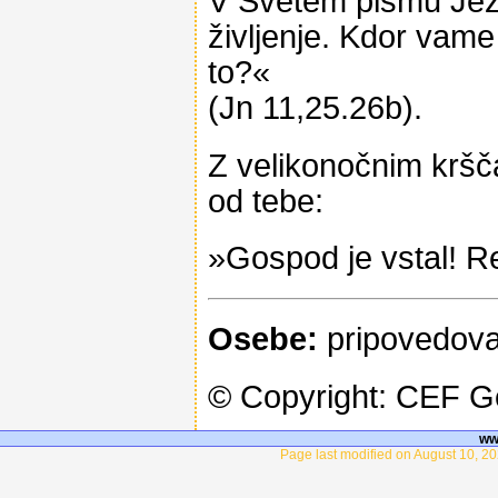
V Svetem pismu Jezus
življenje. Kdor vame
to?«
(Jn 11,25.26b).
Z velikonočnim krš
od tebe:
»Gospod je vstal! Re
Osebe:
pripovedovale
© Copyright: CEF 
ww
Page last modified on August 10, 20