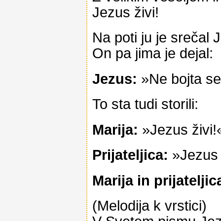
Jezus živi!
Na poti ju je srečal 
On pa jima je dejal:
Jezus:
»Ne bojta se!
To sta tudi storili:
Marija:
»Jezus živi!
Prijateljica:
»Jezus j
Marija in prijateljic
(Melodija k vrstici)