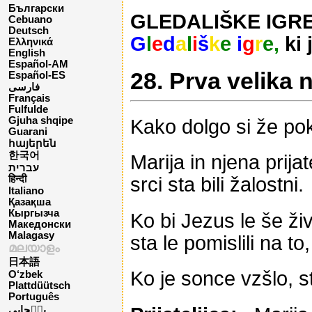
Български
GLEDALIŠKE IGRE –
Cebuano
Deutsch
G
l
e
d
a
l
i
š
k
e
i
g
r
e,
ki 
Ελληνικά
English
Español-AM
28. Prva velika 
Español-ES
فارسی
Français
Fulfulde
Gjuha shqipe
Kako dolgo si že po
Guarani
հայերեն
한국어
Marija in njena prijat
עברית
srci sta bili žalostni.
हिन्दी
Italiano
Қазақша
Кыргызча
Ko bi Jezus le še ži
Македонски
Malagasy
sta le pomislili na to,
മലയാളം
日本語
Ko je sonce vzšlo, st
O‘zbek
Plattdüütsch
Português
پن٘جابی