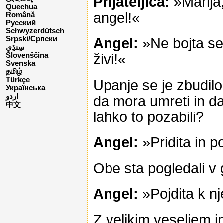
Prijateljica:
»Marija,
Quechua
angel!«
Română
Русский
Schwyzerdütsch
Srpski/Српски
Angel:
»Ne bojta se
živi!«
Slovenščina
Svenska
தமிழ்
Türkçe
Upanje se je zbudilo
Українська
اردو
da mora umreti in da
中文
lahko to pozabili?
Angel:
»Pridita in p
Obe sta pogledali v 
Angel:
»Pojdita k n
Z velikim veseljem i