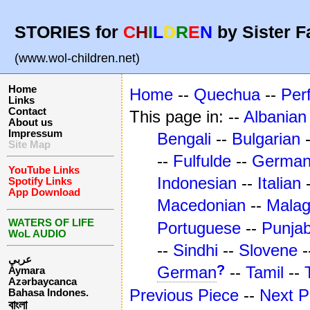
STORIES for
C
H
I
L
D
R
E
N
by Sister F
(www.wol-children.net)
Home
Home
--
Quechua
--
Per
Links
Contact
This page in: --
Albanian
About us
Impressum
Bengali
--
Bulgarian
Site Map
--
Fulfulde
--
Germa
YouTube Links
Indonesian
--
Italian
Spotify Links
App Download
Macedonian
--
Mala
WATERS OF LIFE
Portuguese
--
Punjab
WoL AUDIO
--
Sindhi
--
Slovene
-
عربي
?
German
--
Tamil
--
Aymara
Azərbaycanca
Previous Piece
--
Next P
Bahasa Indones.
বাংলা