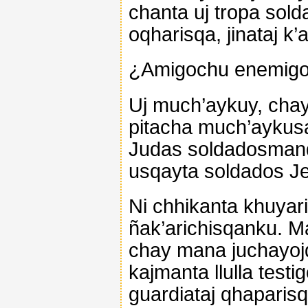
chanta uj tropa sol
oqharisqa, jinataj k’
¿Amigochu enemig
Uj much’aykuy, cha
pitacha much’aykus
Judas soldadosmanq
usqayta soldados Je
Ni chhikanta khuyar
ñak’arichisqanku. M
chay mana juchayoj
kajmanta llulla test
guardiataj qhaparisq