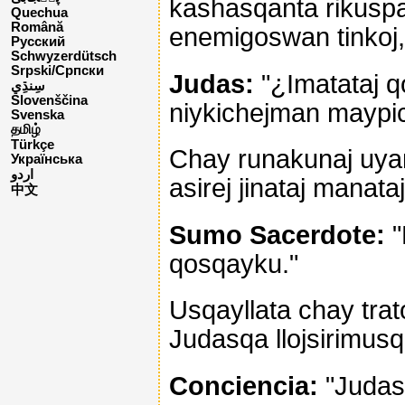
kashasqanta rikuspa
Quechua
Română
enemigoswan tinkoj,
Русский
Schwyzerdütsch
Srpski/Српски
Judas:
"¿Imatataj 
Slovenščina
niykichejman maypic
Svenska
தமிழ்
Türkçe
Chay runakunaj uyan
Українська
اردو
asirej jinataj manat
中文
Sumo Sacerdote:
"
qosqayku."
Usqayllata chay tr
Judasqa llojsirimus
Conciencia:
"Judas