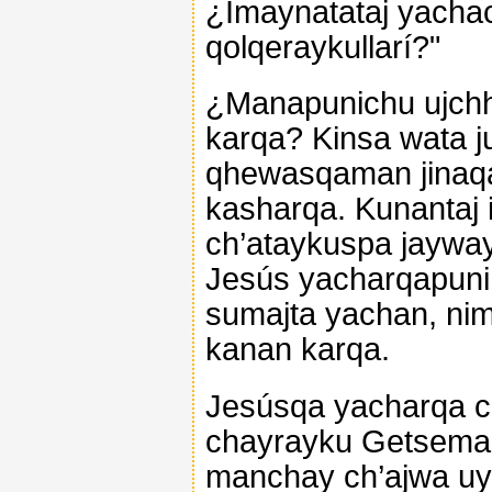
¿Imaynatataj yachac
qolqeraykullarí?"
¿Manapunichu ujchh
karqa? Kinsa wata j
qhewasqaman jinaqa
kasharqa. Kunantaj
ch’ataykuspa jayway
Jesús yacharqapuni
sumajta yachan, ni
kanan karqa.
Jesúsqa yacharqa 
chayrayku Getsemaní
manchay ch’ajwa uya