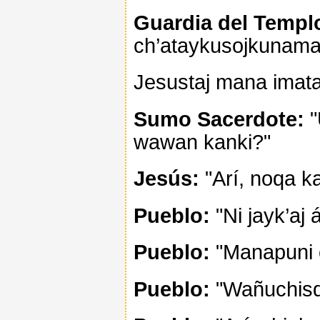
Guardia del Templ
ch’ataykusojkunam
Jesustaj mana imatap
Sumo Sacerdote:
"
wawan kanki?"
Jesús:
"Arí, noqa ka
Pueblo:
"Ni jayk’aj á
Pueblo:
"Manapuni 
Pueblo:
"Wañuchisqa