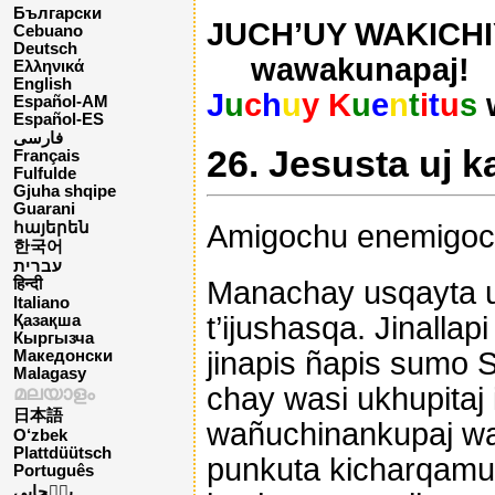
Български
JUCH’UY WAKICHIY
Cebuano
Deutsch
wawakunapaj!
Ελληνικά
English
J
u
c
h
u
y K
u
e
n
t
i
t
u
s
Español-AM
Español-ES
فارسی
26. Jesusta uj
Français
Fulfulde
Gjuha shqipe
Guarani
Amigochu enemigoch
հայերեն
한국어
עברית
Manachay usqayta u
हिन्दी
Italiano
t’ijushasqa. Jinalla
Қазақша
Кыргызча
jinapis ñapis sumo 
Македонски
Malagasy
chay wasi ukhupitaj
മലയാളം
日本語
wañuchinankupaj wa
O‘zbek
Plattdüütsch
punkuta kicharqamu
Português
پن٘جابی