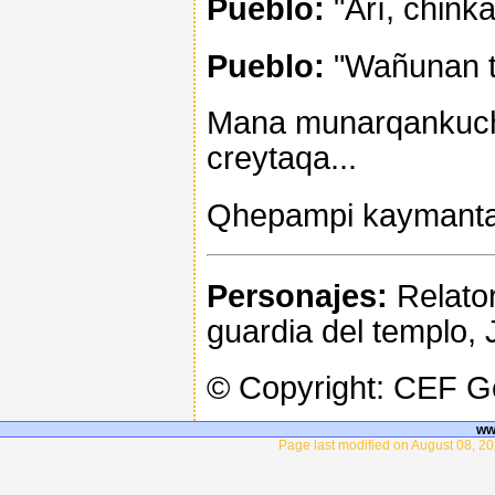
Pueblo:
"Arí, chinka
Pueblo:
"Wañunan t
Mana munarqankuch
creytaqa...
Qhepampi kaymanta 
Personajes:
Relator
guardia del templo,
© Copyright: CEF 
ww
Page last modified on August 08, 20