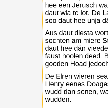
hee een Jerusch wa
daut wia to lot. De
soo daut hee unja 
Aus daut diesta wor
sochten am miere S
daut hee dän vieede
faust hoolen deed. 
gooden Hoad jedoch
De Elren wieren sea
Henry eenes Doage
wudd dan senen, w
wudden.