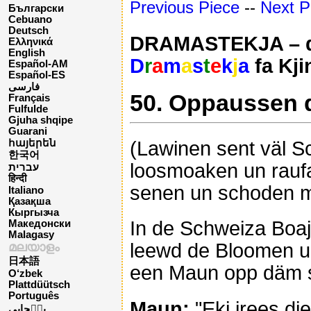
Previous Piece
--
Next P
Български
Cebuano
Deutsch
DRAMASTEKJA – do
Ελληνικά
English
D
r
a
m
a
s
t
e
k
j
a
fa Kj
Español-AM
Español-ES
فارسی
50. Oppaussen d
Français
Fulfulde
Gjuha shqipe
Guarani
(Lawinen sent väl S
հայերեն
한국어
loosmoaken un raufa
עברית
हिन्दी
senen un schoden 
Italiano
Қазақша
Кыргызча
In de Schweiza Boa
Македонски
Malagasy
leewd de Bloomen u
മലയാളം
日本語
een Maun opp däm 
O‘zbek
Plattdüütsch
Português
Maun:
"Ekj jrees di
پن٘جابی