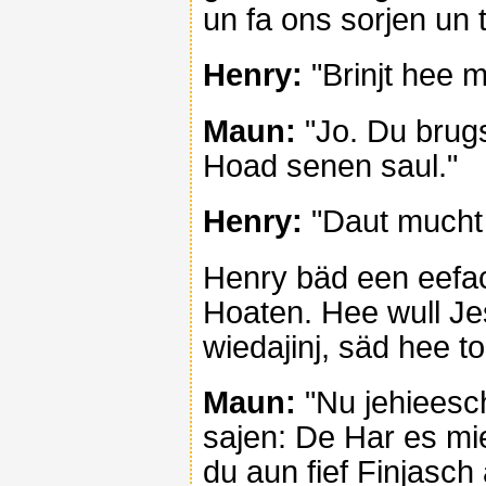
un fa ons sorjen un 
Henry:
"Brinjt hee 
Maun:
"Jo. Du brugs
Hoad senen saul."
Henry:
"Daut mucht 
Henry bäd een eefa
Hoaten. Hee wull J
wiedajinj, säd hee t
Maun:
"Nu jehieesc
sajen: De Har es mie
du aun fief Finjasch 