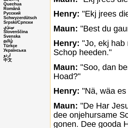
Quechua
Română
Henry:
"Ekj jrees di
Русский
Schwyzerdütsch
Srpski/Српски
Maun:
"Best du gau
Slovenščina
Svenska
Henry:
"Jo, ekj hab 
தமிழ்
Türkçe
Schop heeden."
Українська
اردو
中文
Maun:
"Soo, dan be
Hoad?"
Henry:
"Nä, wäa es 
Maun:
"De Har Jesus
dee onjehursame Sch
gonen. Dee gooda Ho