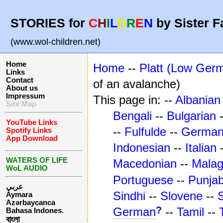
STORIES for
C
H
I
L
D
R
E
N
by Sister F
(www.wol-children.net)
Home
Home
--
Platt (Low Ger
Links
Contact
of an avalanche)
About us
Impressum
This page in: --
Albanian
Site Map
Bengali
--
Bulgarian
YouTube Links
--
Fulfulde
--
Germa
Spotify Links
App Download
Indonesian
--
Italian
WATERS OF LIFE
Macedonian
--
Mala
WoL AUDIO
Portuguese
--
Punjab
عربي
Sindhi
--
Slovene
--
Aymara
Azərbaycanca
?
German
--
Tamil
--
Bahasa Indones.
বাংলা