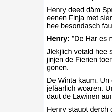
Henry deed däm Spr
eenen Finja met sie
hee besondasch faus
Henry:
"De Har es 
Jlekjlich vetald hee
jinjen de Fierien t
gonen.
De Winta kaum. Un 
jefäarlich woaren. 
daut de Lawinen aun
Henry staupt derch