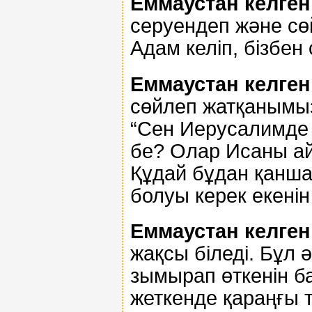
Еммаустан келген 
серуендеп және сөй
Адам келіп, бізбен
Еммаустан келген 
сөйлеп жатқанымыз
“Сен Иерусалимде 
бе? Олар Исаны ай
Құдай бұдан қанша
болуы керек екенін 
Еммаустан келген 
жақсы біледі. Бұл 
зымырап өткенін 
жеткенде қараңғы т