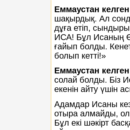
Еммаустан келген 
шақырдық. Ал сонд
дұға етіп, сындыры
ИСА! Бұл Исаның Өз
ғайып болды. Кене
болып кетті!»
Еммаустан келген 
солай болды. Біз И
екенін айту үшін а
Адамдар Исаны кез
отыра алмайды, ол
Бұл екі шәкірт бас