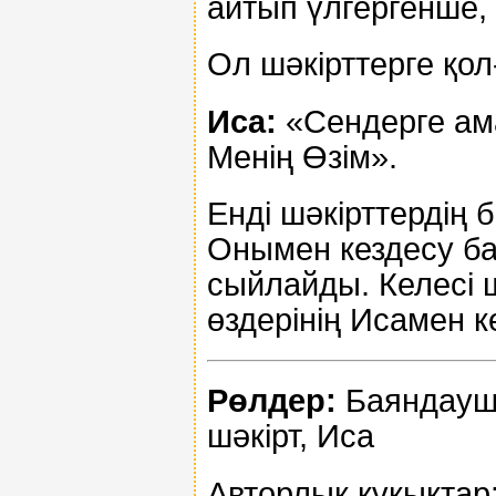
айтып үлгергенше, 
Ол шәкірттерге қол
Иса:
«Сендерге ам
Менің Өзім».
Енді шәкірттердің 
Онымен кездесу ба
сыйлайды. Келесі
өздерінің Исамен к
Рөлдер:
Баяндаушы
шәкірт, Иса
Авторлық құқықтар