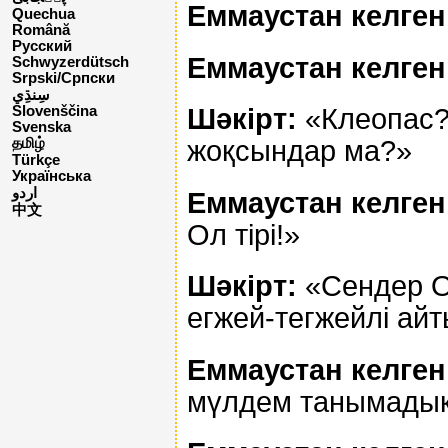
Еммаустан келген 
Quechua
Română
Русский
Еммаустан келген 
Schwyzerdütsch
Srpski/Српски
Шәкірт:
«Клеопас?
Slovenščina
Svenska
жоқсындар ма?»
தமிழ்
Türkçe
Українська
اردو
Еммаустан келген 
中文
Ол тірі!»
Шәкірт:
«Сендер О
егжей-тегжейлі айт
Еммаустан келген 
мүлдем танымадық