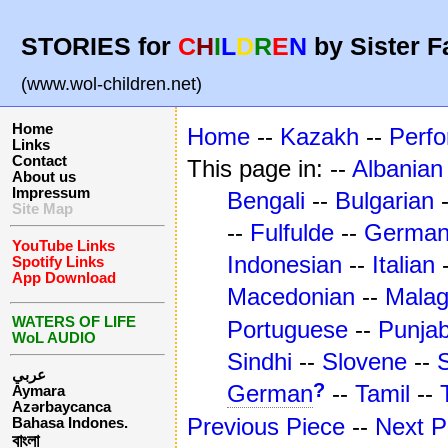
STORIES for
C
H
I
L
D
R
E
N
by Sister F
(www.wol-children.net)
Home
Home
--
Kazakh
--
Perf
Links
Contact
This page in: --
Albanian
About us
Impressum
Bengali
--
Bulgarian
Site Map
--
Fulfulde
--
Germa
YouTube Links
Indonesian
--
Italian
Spotify Links
App Download
Macedonian
--
Mala
WATERS OF LIFE
Portuguese
--
Punjab
WoL AUDIO
Sindhi
--
Slovene
--
عربي
?
German
--
Tamil
--
Aymara
Azərbaycanca
Previous Piece
--
Next P
Bahasa Indones.
বাংলা