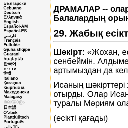
Български
ДРАМАЛАР -- ола
Cebuano
Deutsch
Балалардың оры
Ελληνικά
English
Español-AM
29. Жабық есік
Español-ES
فارسی
Français
Fulfulde
Gjuha shqipe
Шәкірт:
«Жохан, ес
Guarani
сенбеймін. Алдымен
հայերեն
한국어
артымыздан да кел
עברית
हिन्दी
Italiano
Исаның шәкірттері 
Қазақша
Кыргызча
отырды. Олар Исаны
Македонски
Malagasy
туралы Мәриям олар
മലയാളം
日本語
O‘zbek
(есікті қағады)
Plattdüütsch
Português
پن٘جابی