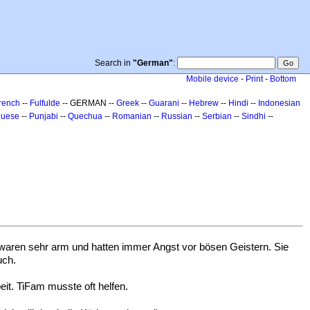
Search in
"German"
:
Mobile device
-
Print
-
Bottom
rench
--
Fulfulde
-- GERMAN --
Greek
--
Guarani
--
Hebrew
--
Hindi
--
Indonesian
guese
--
Punjabi
--
Quechua
--
Romanian
--
Russian
--
Serbian
--
Sindhi
--
e waren sehr arm und hatten immer Angst vor bösen Geistern. Sie
uch.
eit. TiFam musste oft helfen.