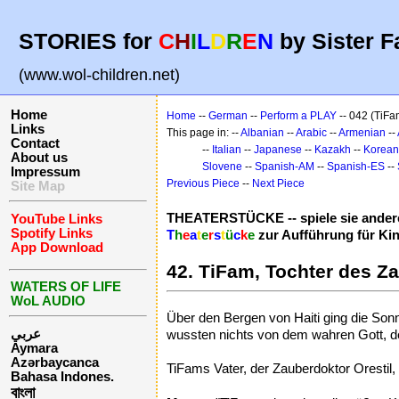
STORIES for
C
H
I
L
D
R
E
N
by Sister F
(www.wol-children.net)
Home
Home
--
German
--
Perform a PLAY
-- 042 (TiFam
Links
This page in: --
Albanian
--
Arabic
--
Armenian
--
Contact
--
Italian
--
Japanese
--
Kazakh
--
Korean
About us
Slovene
--
Spanish-AM
--
Spanish-ES
--
Impressum
Previous Piece
--
Next Piece
Site Map
THEATERSTÜCKE -- spiele sie andere
YouTube Links
Spotify Links
T
h
e
a
t
e
r
s
t
ü
c
k
e
zur Aufführung für Ki
App Download
42. TiFam, Tochter des Z
WATERS OF LIFE
WoL AUDIO
Über den Bergen von Haiti ging die Sonn
عربي
wussten nichts von dem wahren Gott, der 
Aymara
Azərbaycanca
TiFams Vater, der Zauberdoktor Orestil,
Bahasa Indones.
বাংলা