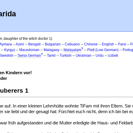
arida
, daughter of the witch doctor 1)
Aymara
--
Azeri
--
Bengali
--
Bulgarian
--
Cebuano
--
Chinese
--
English
--
Farsi
--
F
?
--
Kyrgyz
--
Macedonian
--
Malagasy
--
Malayalam
--
Platt (Low German)
--
Portu
?
Swedish
--
Swiss German
--
Tamil
--
Turkish
--
Ukrainian
--
Urdu
--
Uzbek
n Kindern vor!
nder
auberers 1
e auf. In einer kleinen Lehmhütte wohnte TiFam mit ihren Eltern. Si
sie liebt und der gesagt hat: Fürchtet euch nicht, denn ich bin bei e
 war früh aufgestanden und die Mutter erledigte die Haus- und Feldarb