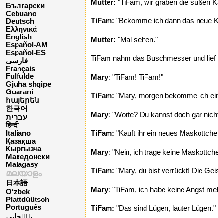
Mutter:
"TiFam, wir graben die süßen Ka
Български
Cebuano
TiFam:
"Bekomme ich dann das neue Kle
Deutsch
Ελληνικά
English
Mutter:
"Mal sehen."
Español-AM
Español-ES
TiFam nahm das Buschmesser und lief z
فارسی
Français
Fulfulde
Mary:
"TiFam! TiFam!"
Gjuha shqipe
Guarani
TiFam:
"Mary, morgen bekomme ich ein n
հայերեն
한국어
Mary:
"Worte? Du kannst doch gar nicht
עברית
हिन्दी
TiFam:
"Kauft ihr ein neues Maskottche
Italiano
Қазақша
Кыргызча
Mary:
"Nein, ich trage keine Maskottch
Македонски
Malagasy
TiFam:
"Mary, du bist verrückt! Die Geis
മലയാളം
日本語
Mary:
"TiFam, ich habe keine Angst mehr. 
O‘zbek
Plattdüütsch
Português
TiFam:
"Das sind Lügen, lauter Lügen."
پن٘جابی