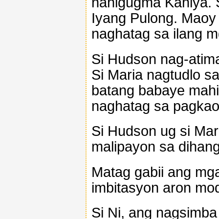
nahigugma Kaniya. S
Iyang Pulong. Maoy 
naghatag sa ilang m
Si Hudson nag-atima
Si Maria nagtudlo s
batang babaye mahi
naghatag sa pagkao
Si Hudson ug si Mar
malipayon sa dihang
Matag gabii ang mg
imbitasyon aron mod
Si Ni, ang nagsimba