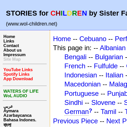
STORIES for
C
H
I
L
D
R
E
N
by Sister F
(www.wol-children.net)
Home
Home
--
Cebuano
--
Per
Links
Contact
This page in: --
Albanian
About us
Impressum
Bengali
--
Bulgarian
-
Site Map
French
--
Fulfulde
--
YouTube Links
Indonesian
--
Italian
Spotify Links
App Download
Macedonian
--
Mala
WATERS OF LIFE
Portuguese
--
Punjab
WoL AUDIO
Sindhi
--
Slovene
--
عربي
?
German
--
Tamil
--
Aymara
Azərbaycanca
Previous Piece
--
Next P
Bahasa Indones.
বাংলা