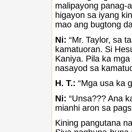
malipayong panag-a
higayon sa iyang ki
mao ang bugtong da
Ni:
“Mr. Taylor, sa 
kamatuoran. Si Hes
Kaniya. Pila ka mga
nasayod sa kamatu
H. T.:
“Mga usa ka g
Ni:
“Unsa??? Ana ka
mianhi aron sa pags
Kining pangutana na