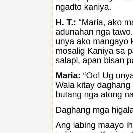
ngadto kaniya.
H. T.:
“Maria, ako ma
adunahan nga tawo.
unya ako mangayo k
mosalig Kaniya sa 
salapi, apan bisan 
Maria:
“Oo! Ug unya
Wala kitay daghang
butang nga atong n
Daghang mga higala
Ang labing maayo i