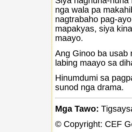
Siya naghuna-huna 
nga wala pa makahi
nagtrabaho pag-ayo 
mapakyas, siya kina
maayo.
Ang Ginoo ba usab 
labing maayo sa di
Hinumdumi sa pagpa
sunod nga drama.
Mga Tawo:
Tigsaysa
© Copyright: CEF 