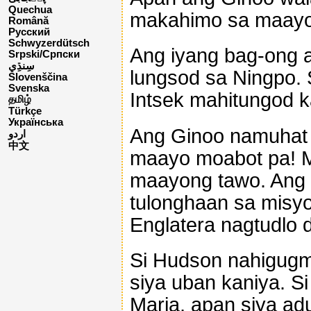
Quechua
makahimo sa maayo 
Română
Русский
Schwyzerdütsch
Ang iyang bag-ong a
Srpski/Српски
lungsod sa Ningpo. 
Slovenščina
Svenska
Intsek mahitungod 
தமிழ்
Türkçe
Українська
Ang Ginoo namuhat 
اردو
中文
maayo moabot pa! M
maayong tawo. Ang 
tulonghaan sa misy
Englatera nagtudlo d
Si Hudson nahigugm
siya uban kaniya. S
Maria, apan siya ad