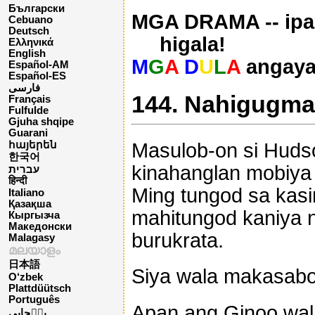
Български
MGA DRAMA -- ipa
Cebuano
Deutsch
higala!
Ελληνικά
English
M
G
A
D
U
L
A
angaya
Español-AM
Español-ES
فارسی
144. Nahigugma
Français
Fulfulde
Gjuha shqipe
Guarani
Masulob-on si Hudso
հայերեն
한국어
kinahanglan mobiya 
עברית
हिन्दी
Ming tungod sa kasi
Italiano
Қазақша
mahitungod kaniya 
Кыргызча
Македонски
burukrata.
Malagasy
മലയാളം
日本語
Siya wala makasabo
O‘zbek
Plattdüütsch
Português
Apan ang Ginoo wala
پن٘جابی