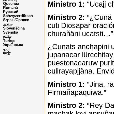
Ministro 1:
“Ucajj c
Quechua
Română
Русский
Ministro 2:
“¿Cunä r
Schwyzerdütsch
Srpski/Српски
cuti Diosapar oració
Slovenščina
churañäni ucatsti…”
Svenska
தமிழ்
Türkçe
¿Cunats anchapini uñ
Українська
اردو
jupanacar lürcchita
中文
puestonacaruw puri
culirayapjjäna. Envi
Ministro 1:
“Jina, ra
Firmañapaquiwa.”
Ministro 2:
“Rey Dar
machak leyi apsuña