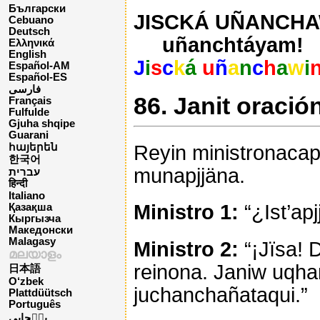
Български
JISCKÁ UÑANCHAW
Cebuano
Deutsch
uñanchtáyam!
Ελληνικά
English
J
i
s
c
k
á
u
ñ
a
n
c
h
a
w
i
Español-AM
Español-ES
فارسی
86. Janit oració
Français
Fulfulde
Gjuha shqipe
Guarani
Reyin ministronacapa
հայերեն
한국어
munapjjäna.
עברית
हिन्दी
Italiano
Ministro 1:
“¿Ist’apj
Қазақша
Кыргызча
Македонски
Malagasy
Ministro 2:
“¡Jïsa! D
മലയാളം
reinona. Janiw uqha
日本語
O‘zbek
juchanchañataqui.”
Plattdüütsch
Português
پن٘جابی