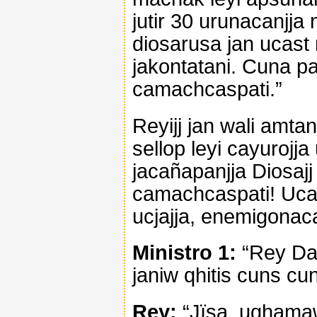
jutir 30 urunacanjja
diosarusa jan ucast 
jakontatani. Cuna pac
camachcaspati.”
Reyijj jan wali amta
sellop leyi cayuroj
jacañapanjja Diosaj
camachcaspati! Uca
ucjajja, enemigonac
Ministro 1:
“Rey Dar
janiw qhitis cuns cu
Rey:
“Jïsa, uqhama