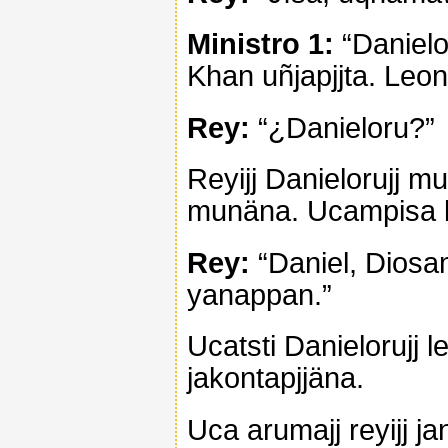
Ministro 1:
“Danielo
Khan uñjapjjta. Le
Rey:
“¿Danieloru?”
Reyijj Danielorujj 
munäna. Ucampisa le
Rey:
“Daniel, Diosama
yanappan.”
Ucatsti Danielorujj
jakontapjjäna.
Uca arumajj reyijj ja