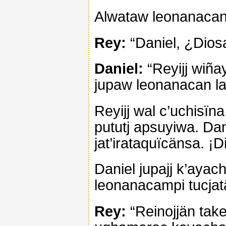
Alwataw leonanacan j
Rey:
“Daniel, ¿Dios
Daniel:
“Reyijj wiñay
jupaw leonanacan lac
Reyijj wal c’uchisïna
pututj apsuyiwa. Dan
jat’irataquïcänsa. ¡
Daniel jupajj k’aya
leonanacampi tucja
Rey:
“Reinojjän ta