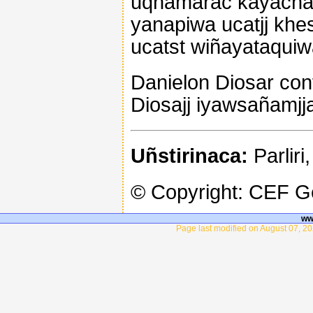
uqhamarac kayachañ
yanapiwa ucatjj khe
ucatst wiñayataquiw
Danielon Diosar conf
Diosajj iyawsañamjj
Uñstirinaca:
Parliri
© Copyright: CEF 
ww
Page last modified on August 07, 20