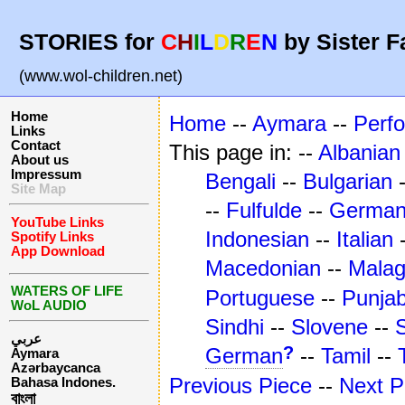
STORIES for
C
H
I
L
D
R
E
N
by Sister F
(www.wol-children.net)
Home
Home
--
Aymara
--
Perf
Links
Contact
This page in: --
Albanian
About us
Impressum
Bengali
--
Bulgarian
Site Map
--
Fulfulde
--
Germa
YouTube Links
Indonesian
--
Italian
Spotify Links
App Download
Macedonian
--
Mala
WATERS OF LIFE
Portuguese
--
Punjab
WoL AUDIO
Sindhi
--
Slovene
--
عربي
?
German
--
Tamil
--
Aymara
Azərbaycanca
Previous Piece
--
Next P
Bahasa Indones.
বাংলা