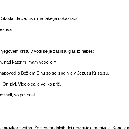
koda, da Jezus nima takega dokazila.«
Jezusa.
njegovem krstu v vodi se je zaslišal glas iz nebes:
Sin, nad katerim imam veselje.«
 napovedi o Božjem Sinu so se izpolnile v Jezusu Kristusu.
 On živi. Videlo ga je veliko prič.
poznali, so povedali:
e pravkar svatba. Že sedem dolgih dni praznujejo prebivalci Kane z ml