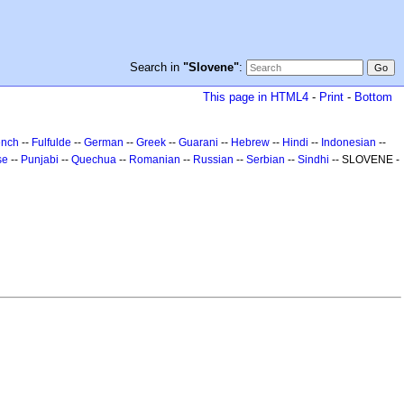
Search in
"Slovene"
:
This page in HTML4
-
Print
-
Bottom
ench
--
Fulfulde
--
German
--
Greek
--
Guarani
--
Hebrew
--
Hindi
--
Indonesian
--
se
--
Punjabi
--
Quechua
--
Romanian
--
Russian
--
Serbian
--
Sindhi
-- SLOVENE -