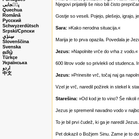
Njegovi prijatelji še niso bili čisto preprič
پن٘جابی
Quechua
Română
Gostje so veseli. Pojejo, plešejo, igrajo, j
Русский
Schwyzerdütsch
Sara:
»Kako nerodna situacija.«
Srpski/Српски
Marija je to prva opazila. Povedala je Je
Slovenščina
Svenska
Jezus:
»Napolnite vrče do vrha z vodo.«
தமிழ்
Türkçe
Українська
600 litrov vode so privlekli od studenca. I
اردو
中文
Jezus:
»Prinesite vrč, točaj naj ga napoln
Vzel je vrč, naredil požirek in stekel k sta
Starešina:
»Od kod je to vino? Še nikoli 
Jezus je spremenil navadno vodo v najbol
To je bil prvi čudež, ki ga je naredil Jez
Pet dokazil o Božjem Sinu. Zame je to dov