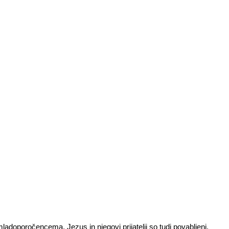
adoporočencema. Jezus in njegovi prijatelji so tudi povabljeni.