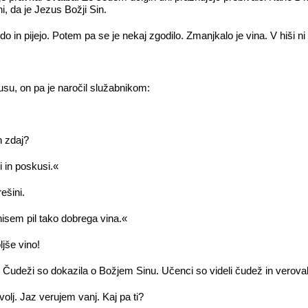
ani, da je Jezus Božji Sin.
edo in pijejo. Potem pa se je nekaj zgodilo. Zmanjkalo je vina. V hiši ni
zusu, on pa je naročil služabnikom:
n zdaj?
i in poskusi.«
rešini.
nisem pil tako dobrega vina.«
jše vino!
us. Čudeži so dokazila o Božjem Sinu. Učenci so videli čudež in verova
olj. Jaz verujem vanj. Kaj pa ti?