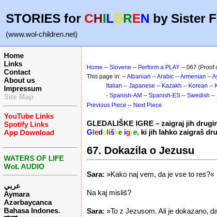
STORIES for
C
H
I
L
D
R
E
N
by Sister F
(www.wol-children.net)
Home
Links
Home
--
Slovene
--
Perform a PLAY
-- 067 (Proof 
Contact
This page in: --
Albanian
--
Arabic
--
Armenian
--
A
About us
Italian
--
Japanese
--
Kazakh
--
Korean
--
Impressum
-
Spanish-AM
--
Spanish-ES
--
Swedish
--
Site Map
Previous Piece
--
Next Piece
YouTube Links
GLEDALIŠKE IGRE – zaigraj jih drugi
Spotify Links
G
l
e
d
a
l
i
š
k
e
i
g
r
e,
ki jih lahko zaigraš d
App Download
67. Dokazila o Jezusu
WATERS OF LIFE
WoL AUDIO
Sara:
»Kako naj vem, da je vse to res?«
عربي
Na kaj misliš?
Aymara
Azərbaycanca
Bahasa Indones.
Sara:
»To z Jezusom. Ali je dokazano, da