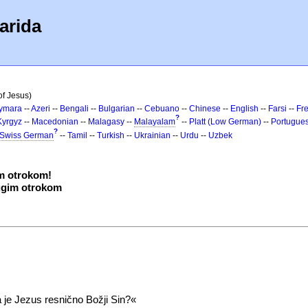
arida
of Jesus)
ymara
--
Azeri
--
Bengali
--
Bulgarian
--
Cebuano
--
Chinese
--
English
--
Farsi
--
Fr
?
Kyrgyz
--
Macedonian
--
Malagasy
--
Malayalam
--
Platt (Low German)
--
Portugue
?
Swiss German
--
Tamil
--
Turkish
--
Ukrainian
--
Urdu
--
Uzbek
m otrokom!
rugim otrokom
 je Jezus resnično Božji Sin?«