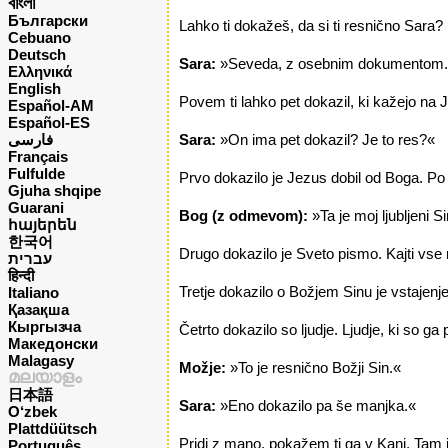
বাংলা
Български
Lahko ti dokažeš, da si ti resnično Sara?
Cebuano
Deutsch
Sara:
»Seveda, z osebnim dokumentom. Š
Ελληνικά
English
Povem ti lahko pet dokazil, ki kažejo na 
Español-AM
Español-ES
فارسی
Sara:
»On ima pet dokazil? Je to res?«
Français
Fulfulde
Prvo dokazilo je Jezus dobil od Boga. Po 
Gjuha shqipe
Guarani
Bog (z odmevom):
»Ta je moj ljubljeni 
հայերեն
한국어
Drugo dokazilo je Sveto pismo. Kajti vse
עברית
हिन्दी
Tretje dokazilo o Božjem Sinu je vstajenje.
Italiano
Қазақша
Кыргызча
Četrto dokazilo so ljudje. Ljudje, ki so ga 
Македонски
Malagasy
Možje:
»To je resnično Božji Sin.«
മലയാളം
日本語
Sara:
»Eno dokazilo pa še manjka.«
O‘zbek
Plattdüütsch
Pridi z mano, pokažem ti ga v Kani. Tam j
Português