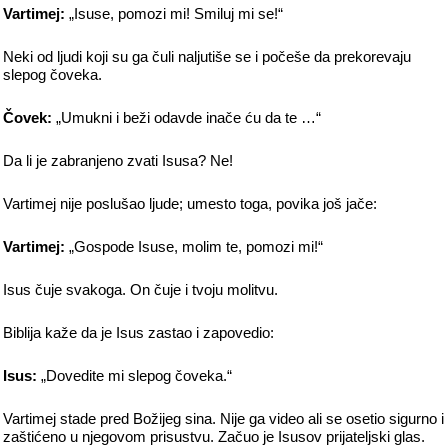
Vartimej:
„Isuse, pomozi mi! Smiluj mi se!“
Neki od ljudi koji su ga čuli naljutiše se i počeše da prekorevaju
slepog čoveka.
Čovek:
„Umukni i beži odavde inače ću da te …“
Da li je zabranjeno zvati Isusa? Ne!
Vartimej nije poslušao ljude; umesto toga, povika još jače:
Vartimej:
„Gospode Isuse, molim te, pomozi mi!“
Isus čuje svakoga. On čuje i tvoju molitvu.
Biblija kaže da je Isus zastao i zapovedio:
Isus:
„Dovedite mi slepog čoveka.“
Vartimej stade pred Božijeg sina. Nije ga video ali se osetio sigurno i
zaštićeno u njegovom prisustvu. Začuo je Isusov prijateljski glas.