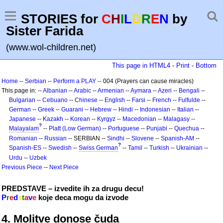
STORIES for
C
H
I
L
D
R
E
N
by
Sister Farida
(www.wol-children.net)
This page in HTML4
-
Print
-
Bottom
Home
--
Serbian
--
Perform a PLAY
-- 004 (Prayers can cause miracles)
This page in: --
Albanian
--
Arabic
--
Armenian
--
Aymara
--
Azeri
--
Bengali
--
Bulgarian
--
Cebuano
--
Chinese
--
English
--
Farsi
--
French
--
Fulfulde
--
German
--
Greek
--
Guarani
--
Hebrew
--
Hindi
--
Indonesian
--
Italian
--
Japanese
--
Kazakh
--
Korean
--
Kyrgyz
--
Macedonian
--
Malagasy
--
?
Malayalam
--
Platt (Low German)
--
Portuguese
--
Punjabi
--
Quechua
--
Romanian
--
Russian
-- SERBIAN --
Sindhi
--
Slovene
--
Spanish-AM
--
?
Spanish-ES
--
Swedish
--
Swiss German
--
Tamil
--
Turkish
--
Ukrainian
--
Urdu
--
Uzbek
Previous Piece
--
Next Piece
PREDSTAVE – izvedite ih za drugu decu!
P
r
e
d
s
t
a
v
e
koje deca mogu da izvode
4. Molitve donose čuda