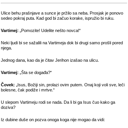
Ulice behu prašnjave a sunce je pržilo sa neba. Prosjak je ponovo
sedeo pokraj puta. Kad god bi začuo korake, ispružio bi ruku.
Vartimej:
„Pomozite! Udelite nešto novca!“
Neki ljudi bi se sažalili na Vartimeja dok bi drugi samo prošli pored
njega.
Jednog dana, kao da je čitav Jerihon izašao na ulicu.
Vartimej:
„Šta se događa?“
Čovek:
„Isus, Božiji sin, prolazi ovim putem. Onaj koji voli sve, leči
bolesne, čak podiže i mrtve.“
U slepom Vartimeju rodi se nada. Da li bi ga Isus čuo kako ga
doziva?
Iz dubine duše on pozva onoga koga nije mogao da vidi: