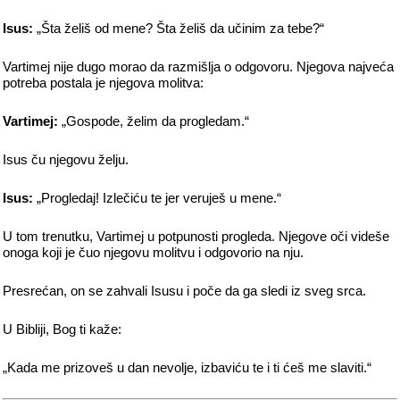
Isus:
„Šta želiš od mene? Šta želiš da učinim za tebe?“
Vartimej nije dugo morao da razmišlja o odgovoru. Njegova najveća
potreba postala je njegova molitva:
Vartimej:
„Gospode, želim da progledam.“
Isus ču njegovu želju.
Isus:
„Progledaj! Izlečiću te jer veruješ u mene.“
U tom trenutku, Vartimej u potpunosti progleda. Njegove oči videše
onoga koji je čuo njegovu molitvu i odgovorio na nju.
Presrećan, on se zahvali Isusu i poče da ga sledi iz sveg srca.
U Bibliji, Bog ti kaže:
„Kada me prizoveš u dan nevolje, izbaviću te i ti ćeš me slaviti.“