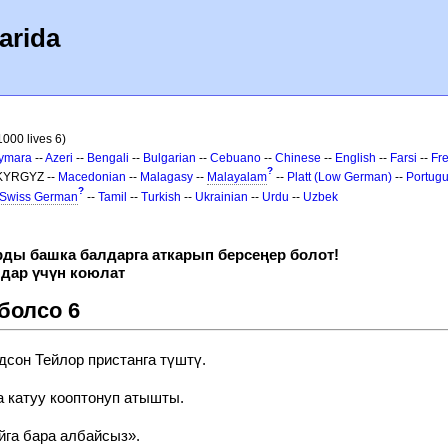
arida
 1000 lives 6)
ymara
--
Azeri
--
Bengali
--
Bulgarian
--
Cebuano
--
Chinese
--
English
--
Farsi
--
Fr
?
 KYRGYZ --
Macedonian
--
Malagasy
--
Malayalam
--
Platt (Low German)
--
Portug
?
Swiss German
--
Tamil
--
Turkish
--
Ukrainian
--
Urdu
--
Uzbek
рды башка балдарга аткарып берсеңер болот!
лдар үчүн коюлат
болсо 6
дсон Тейлор пристанга түштү.
 катуу кооптонуп атышты.
йга бара албайсыз».