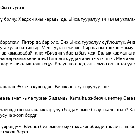
айыктырат».
 болчу. Хадсон аны карады да, Ыйса тууралуу эч качан укпаг
бараткам. Питэр да бар эле. Биз Ыйса тууралуу сүйлөштүк. Ан
уга кулап кетиптир. Мен сууга секирип, бирок аны тапкан жокм
лар камаарабай гана: «Биздин убактыбыз жок. Балык кармап ат
а жардамга келишти. Питэрди суудан алып чыгышты. Мен аны са
лар мынчалык кош көңүл болушпаганда, аны аман алып калууга
аган. Өзгөчө күнөөдөн. Бирок ал өзү оорулуу эле.
га кызмат кыла турган 5 адамды Кытайга жиберчи, көптөр Сага
лиондогон кытайлыктар үчүн 5 адам эмне болуп калыптыр? Хадс
усуна жооп берди.
 үйрөндүм. Ыйсага биз эмнеге муктаж экенибизди так айтышыб
н жооп берет.