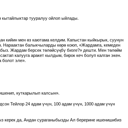
ан кытайлыктар тууралуу ойлоп ыйлады.
дан кийин мен өз каютама келдим. Капыстан кыйкырык, суунун
ун. Нараактан балыкчыларды көрө коюп, «Жардамга, кемеден
абыз. Жардам берсек төлөйсүңбү бизге?» дешти. Мен төлөйм
ктап калууга аракет кылдым, бирок кеч болуп калган экен.
 болот эле».
 ишенип, куткарылып калсын».
он Тейлор 24 адам үчүн, 100 адам үчүн, 1000 адам үчүн
ыз керек да, Андан сураганыбызды Ал берерине ишенишибиз