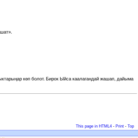
юшат».
ыктарыңар көп болот. Бирок Ыйса каалагандай жашап, дайыма
This page in HTML4
-
Print
-
Top