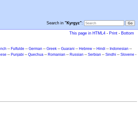
Search in
"Kyrgyz"
:
This page in HTML4
-
Print
-
Bottom
ench
--
Fulfulde
--
German
--
Greek
--
Guarani
--
Hebrew
--
Hindi
--
Indonesian
--
uese
--
Punjabi
--
Quechua
--
Romanian
--
Russian
--
Serbian
--
Sindhi
--
Slovene
-