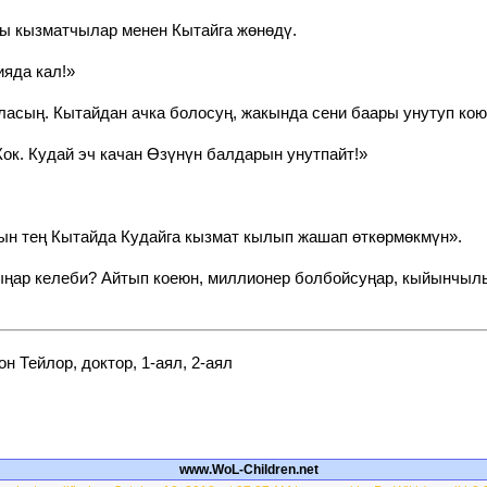
ңы кызматчылар менен Кытайга жөнөдү.
яда кал!»
ласың. Кытайдан ачка болосуң, жакында сени баары унутуп ко
к. Кудай эч качан Өзүнүн балдарын унутпайт!»
ын тең Кытайда Кудайга кызмат кылып жашап өткөрмөкмүн».
гыңар келеби? Айтып коеюн, миллионер болбойсуңар, кыйынчыл
н Тейлор, доктор, 1-аял, 2-аял
www.WoL-Children.net