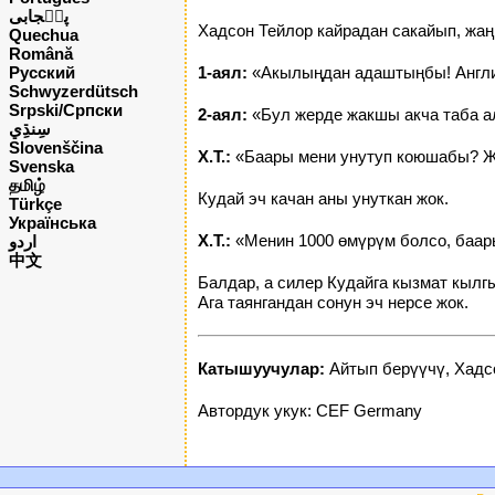
پن٘جابی
Хадсон Тейлор кайрадан сакайып, жа
Quechua
Română
Русский
1-аял:
«Акылыңдан адаштыңбы! Англи
Schwyzerdütsch
Srpski/Српски
2-аял:
«Бул жерде жакшы акча таба а
Slovenščina
Х.Т.:
«Баары мени унутуп коюшабы? Жо
Svenska
தமிழ்
Кудай эч качан аны унуткан жок.
Türkçe
Українська
Х.Т.:
«Менин 1000 өмүрүм болсо, баар
اردو
中文
Балдар, а силер Кудайга кызмат кыл
Ага таянгандан сонун эч нерсе жок.
Катышуучулар:
Айтып берүүчү, Хадсо
Автордук укук: CEF Germany