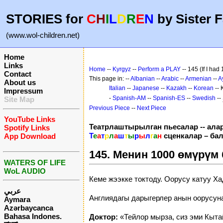
STORIES for
C
H
I
L
D
R
E
N
by Sister F
(www.wol-children.net)
Home
Links
Home
--
Kyrgyz
--
Perform a PLAY
-- 145 (If I had
Contact
This page in: --
Albanian
--
Arabic
--
Armenian
--
A
About us
Italian
--
Japanese
--
Kazakh
--
Korean
--
Impressum
-
Spanish-AM
--
Spanish-ES
--
Swedish
--
Site Map
Previous Piece
--
Next Piece
YouTube Links
Театрлаштырылган пьесалар -- ала
Spotify Links
Т
е
а
т
р
л
а
ш
т
ы
р
ы
л
г
а
н
сценкалар – ба
App Download
145. Менин 1000 өмүрүм 
WATERS OF LIFE
WoL AUDIO
Кеме жээкке токтоду. Оорусу катуу Ха
عربي
Англиядагы дарыгерлер анын оорусуна
Aymara
Azərbaycanca
Bahasa Indones.
Доктор:
«Тейлор мырза, сиз эми Кыта