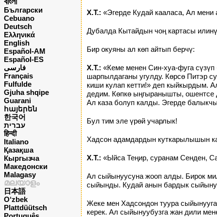
বাংলা
Български
Х.Т.:
«Эгерде Кудай кааласа, Ал мени 
Cebuano
Deutsch
Дубалда Кытайдын чоң картасы илинүү
Ελληνικά
English
Бир окуяны ал көп айтып берчү:
Español-AM
Español-ES
فارسی
Х.Т.:
«Кеме менен Син-хуа-фуга сүзүп 
Français
шарпылдаганы угулду. Көрсө Питэр су
Fulfulde
киши кулап кетти!» деп кыйкырдым. А
Gjuha shqipe
дедим. Көпкө ыңгыранышты, ошентсе д
Guarani
Ал каза болуп калды. Эгерде балыкчы
հայերեն
한국어
Бул тим эле үрөй учарлык!
עברית
हिन्दी
Хадсон адамдардын куткарылышын каал
Italiano
Қазақша
Х.Т.:
«Ыйса Теңир, суранам Сенден, Са
Кыргызча
Македонски
Malagasy
Ал сыйынуусуна жооп алды. Бирок мил
മലയാളം
сыйынды. Кудай анын бардык сыйыну
日本語
O‘zbek
Жеке мен Хадсондон туура сыйынууга
Plattdüütsch
керек. Ал сыйынуубузга жан дили мене
Português