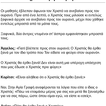
Οι μαθητές έβλεπαν άφωνοι τον Χριστό να ανεβαίνει προς τον
ουρανό. Πριν από ένα λεπτό, ο Χριστός τους μιλούσε κι εντελώς
ξαφνικά άρχισε να ανεβαίνει προς τον ουρανό, μέχρι που χάθηκε
εντελώς μπροστά από τα μάτια τους.
Ξαφνικά, δύο άντρες ντυμένοι στ’ άσπρα εμφανίστηκαν μπροστά
τους.
Άγγελος:
«Γιατί βλέπετε προς στον ουρανό; Ο Χριστός θα έρθει
ξανά με τον ίδιο τρόπο που Τον είδατε να φεύγει στον ουρανό».
Ο Χριστός θα έρθει ξανά! Δεν είναι αυτή μια υπέροχη υπόσχεση
που μας έδωσε ο Χριστός πριν φύγει;»
Κορίτσι:
«Είναι αλήθεια ότι ο Χριστός θα έρθει ξανά;»
Ναι. Στην Αγία Γραφή αναφέρονται τα λόγια που είπε ο ίδιος ο
Χριστός: «Πάω να ετοιμάσω μέρος για σας και μετά θα ξαναέρθω
για να σας πάρω, ώστε όπου είμαι εγώ, να είστε κι εσείς».
Αγόρι:
«Πότε θα έρθει ξανά ο Χριστός;»