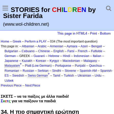
STORIES for
C
H
I
L
D
R
E
N
by
Sister Farida
(www.wol-children.net)
This page in HTML4
-
Print
-
Bottom
Home
--
Greek
--
Perform a PLAY
-- 034 (The most important question)
This page in: --
Albanian
--
Arabic
--
Armenian
--
Aymara
--
Azeri
--
Bengali
--
Bulgarian
--
Cebuano
--
Chinese
--
English
--
Farsi
--
French
--
Fulfulde
--
German
-- GREEK --
Guarani
--
Hebrew
--
Hindi
--
Indonesian
--
Italian
--
Japanese
--
Kazakh
--
Korean
--
Kyrgyz
--
Macedonian
--
Malagasy
--
?
Malayalam
--
Platt (Low German)
--
Portuguese
--
Punjabi
--
Quechua
--
Romanian
--
Russian
--
Serbian
--
Sindhi
--
Slovene
--
Spanish-AM
--
Spanish-
?
ES
--
Swedish
--
Swiss German
--
Tamil
--
Turkish
--
Ukrainian
--
Urdu
--
Uzbek
Previous Piece
--
Next Piece
ΣΚΕΤΣ – να τα παίξεις με άλλα παιδιά!
Σ
κ
ε
τ
ς
για να παίξουν τα παιδιά
34. Η πιο σημαντική ερώτηση