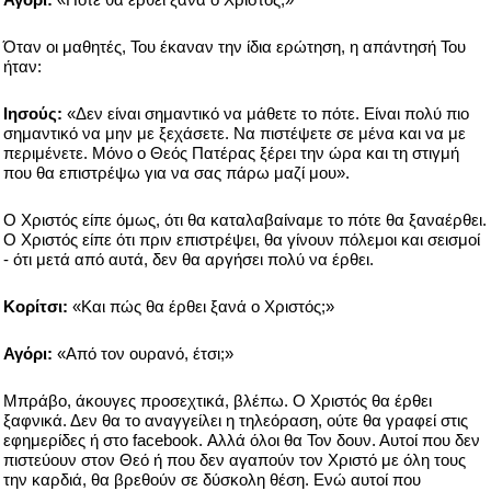
Όταν οι μαθητές, Του έκαναν την ίδια ερώτηση, η απάντησή Του
ήταν:
Ιησούς:
«Δεν είναι σημαντικό να μάθετε το πότε. Είναι πολύ πιο
σημαντικό να μην με ξεχάσετε. Να πιστέψετε σε μένα και να με
περιμένετε. Μόνο ο Θεός Πατέρας ξέρει την ώρα και τη στιγμή
που θα επιστρέψω για να σας πάρω μαζί μου».
Ο Χριστός είπε όμως, ότι θα καταλαβαίναμε το πότε θα ξαναέρθει.
Ο Χριστός είπε ότι πριν επιστρέψει, θα γίνουν πόλεμοι και σεισμοί
- ότι μετά από αυτά, δεν θα αργήσει πολύ να έρθει.
Κορίτσι:
«Και πώς θα έρθει ξανά ο Χριστός;»
Αγόρι:
«Από τον ουρανό, έτσι;»
Μπράβο, άκουγες προσεχτικά, βλέπω. Ο Χριστός θα έρθει
ξαφνικά. Δεν θα το αναγγείλει η τηλεόραση, ούτε θα γραφεί στις
εφημερίδες ή στο facebook. Αλλά όλοι θα Τον δουν. Αυτοί που δεν
πιστεύουν στον Θεό ή που δεν αγαπούν τον Χριστό με όλη τους
την καρδιά, θα βρεθούν σε δύσκολη θέση. Ενώ αυτοί που